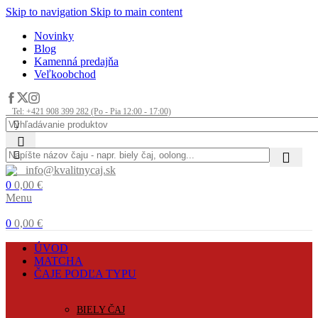
Skip to navigation
Skip to main content
Novinky
Blog
Kamenná predajňa
Veľkoobchod
Tel: +421 908 399 282 (Po - Pia 12:00 - 17:00)
info@kvalitnycaj.sk
0
0,00
€
Menu
0
0,00
€
ÚVOD
MATCHA
ČAJE PODĽA TYPU
BIELY ČAJ