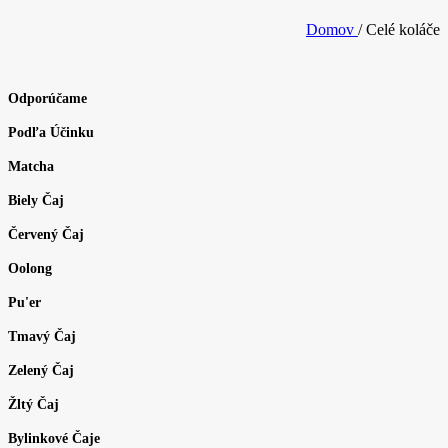
Domov
/
Celé koláče
Odporúčame
Podľa Účinku
Matcha
Biely Čaj
Červený Čaj
Oolong
Pu'er
Tmavý Čaj
Zelený Čaj
Žltý Čaj
Bylinkové Čaje