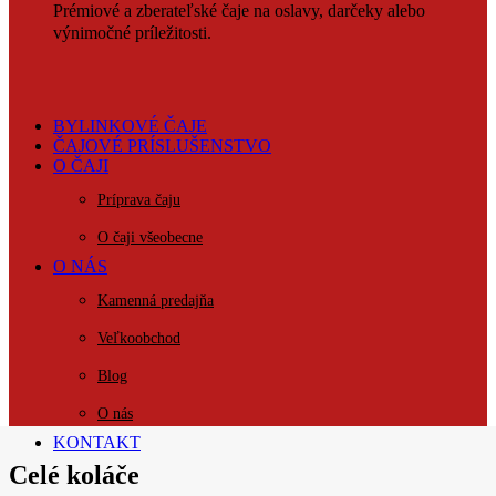
Prémiové a zberateľské čaje na oslavy, darčeky alebo
výnimočné príležitosti.
BYLINKOVÉ ČAJE
ČAJOVÉ PRÍSLUŠENSTVO
O ČAJI
Príprava čaju
O čaji všeobecne
O NÁS
Kamenná predajňa
Veľkoobchod
Blog
O nás
KONTAKT
Celé koláče