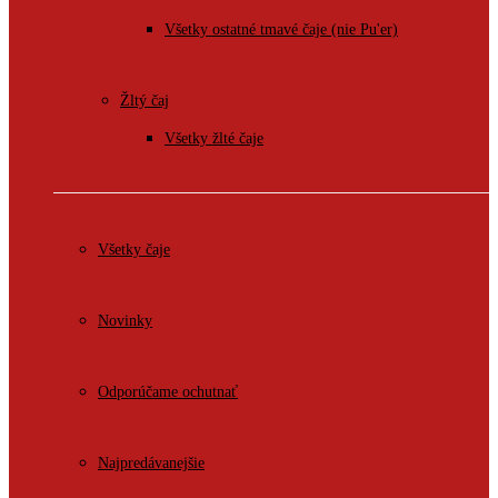
Všetky ostatné tmavé čaje (nie Pu'er)
Žltý čaj
Všetky žlté čaje
Všetky čaje
Novinky
Odporúčame ochutnať
Najpredávanejšie