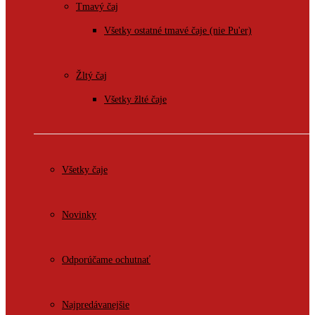
Tmavý čaj
Všetky ostatné tmavé čaje (nie Pu'er)
Žltý čaj
Všetky žlté čaje
Všetky čaje
Novinky
Odporúčame ochutnať
Najpredávanejšie