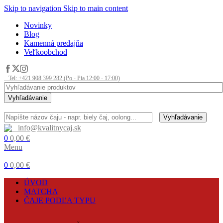
Skip to navigation
Skip to main content
Novinky
Blog
Kamenná predajňa
Veľkoobchod
Tel: +421 908 399 282 (Po - Pia 12:00 - 17:00)
Vyhľadávanie
Vyhľadávanie
info@kvalitnycaj.sk
0
0,00
€
Menu
0
0,00
€
ÚVOD
MATCHA
ČAJE PODĽA TYPU