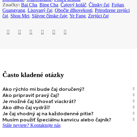
Značky:
Bai Cha
,
Bing Cha
,
Čajový koláč
,
Čínsky čaj
,
Fujian
,
Guangyang
,
Lisovaný čaj
,
Obočie dlhovekosti
,
Prirodzene zrejúci
čaj
,
Shou Mei
,
Slávne čínske čaje
,
Ye Fang
,
Zrejúci čaj
Často kladené otázky
Ako rýchlo mi bude čaj doručený?
Ako pripraviť pravý čaj?
Je možné čaj lúhovať viackrát?
Ako dlho čaj vydrží?
Je čaj vhodný aj na každodenné pitie?
Musím použiť špeciálnu kanvicu alebo čajník?
Stále neviete? Kontaktujte nás