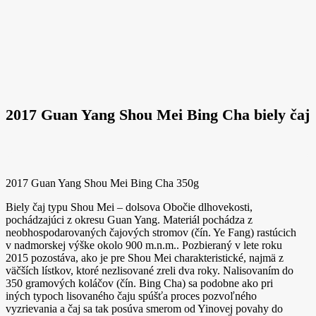
2017 Guan Yang Shou Mei Bing Cha biely čaj
2017 Guan Yang Shou Mei Bing Cha 350g
Biely čaj typu Shou Mei – dolsova Obočie dlhovekosti,
pochádzajúci z okresu Guan Yang. Materiál pochádza z
neobhospodarovaných čajových stromov (čín. Ye Fang) rastúcich
v nadmorskej výške okolo 900 m.n.m.. Pozbieraný v lete roku
2015 pozostáva, ako je pre Shou Mei charakteristické, najmä z
väčších lístkov, ktoré nezlisované zreli dva roky. Nalisovaním do
350 gramových koláčov (čín. Bing Cha) sa podobne ako pri
iných typoch lisovaného čaju spúšťa proces pozvoľného
vyzrievania a čaj sa tak posúva smerom od Yinovej povahy do