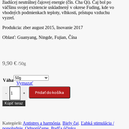
žiadúcej neutrálnej čajovej energie (čín. Cha Qi). Čaj bol po
väčšinu svojej existencie uskladnený v okrese Fuding, kde vo
vhodných podmienkach teploty, vlhkosti, prístupu vzduchu
vyzrel.
Produkcia: zber august 2015, lisovanie 2017
Oblasť: Guanyang, Ningde, Fujian, Čína
9,90
€
/50g
Váha
Vymazať
množstvo 2017 Guan Yang Shou Mei Bing Cha biely čaj
Pridať do košíka
-
+
Kúpiť teraz
Kategórií:
Antistres a harmónia
,
Biely čaj
,
Ľahká stimulácia /
popoludnie
,
Odporúčame
,
Podľa účinku