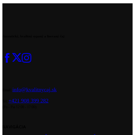
Autentický, kvalitný sypaný a lisovaný čaj
info@kvalitnycaj.sk
Email:
+421 908 399 282
Tel:
(Po - Pia 12:00 - 17:00)
NAVIGÁCIA