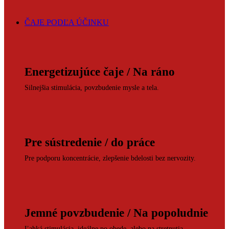
ČAJE PODĽA ÚČINKU
Energetizujúce čaje / Na ráno
Silnejšia stimulácia, povzbudenie mysle a tela.
Pre sústredenie / do práce
Pre podporu koncentrácie, zlepšenie bdelosti bez nervozity.
Jemné povzbudenie / Na popoludnie
Ľahká stimulácia, ideálne po obede, alebo na stretnutia.