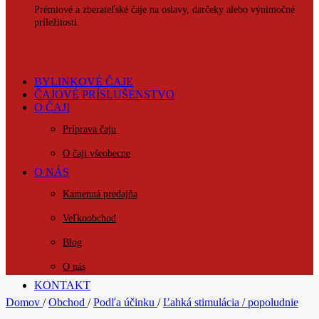
Prémiové a zberateľské čaje na oslavy, darčeky alebo výnimočné
príležitosti.
BYLINKOVÉ ČAJE
ČAJOVÉ PRÍSLUŠENSTVO
O ČAJI
Príprava čaju
O čaji všeobecne
O NÁS
Kamenná predajňa
Veľkoobchod
Blog
O nás
KONTAKT
Domov
/
Obchod
/
Podľa účinku
/
Ľahká stimulácia / popoludnie