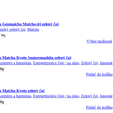
a Genmaicha Matcha-iri zelený čaj
onský zelený čaj
,
Matcha
50g
Výber možností
a Matcha Kyoto Suguremashita zelený čaj
ntistres a harmónia
,
Energetizujúce čaje / na ráno
,
Zelený čaj
,
Japonský
0g
Pridať do košíka
a Matcha Kyoto zelený čaj
ntistres a harmónia
,
Energetizujúce čaje / na ráno
,
Zelený čaj
,
Japonský
0g
Pridať do košíka