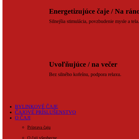
Energetizujúce čaje / Na rán
Silnejšia stimulácia, povzbudenie mysle a tela
Uvoľňujúce / na večer
Bez silného kofeínu, podpora relaxu.
BYLINKOVÉ ČAJE
ČAJOVÉ PRÍSLUŠENSTVO
O ČAJI
Príprava čaju
O čaji všeobecne