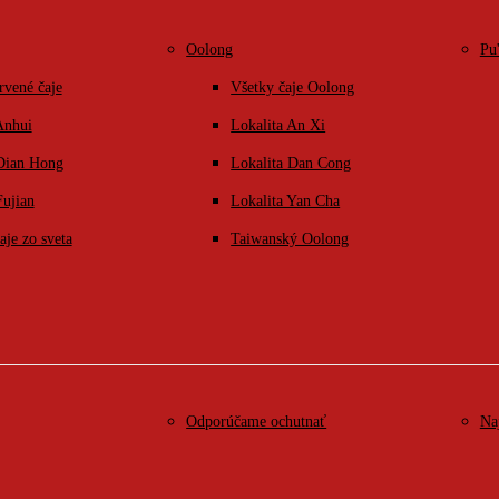
Oolong
Pu
rvené čaje
Všetky čaje Oolong
Anhui
Lokalita An Xi
 Dian Hong
Lokalita Dan Cong
Fujian
Lokalita Yan Cha
aje zo sveta
Taiwanský Oolong
Odporúčame ochutnať
Na