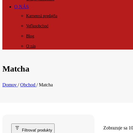
O NÁS
Kamenná predajňa
Veľkoobchod
Blog
O nás
KONTAKT
Matcha
Domov
/
Obchod
/
Matcha
Zobrazuje sa 1
Filtrovať produkty