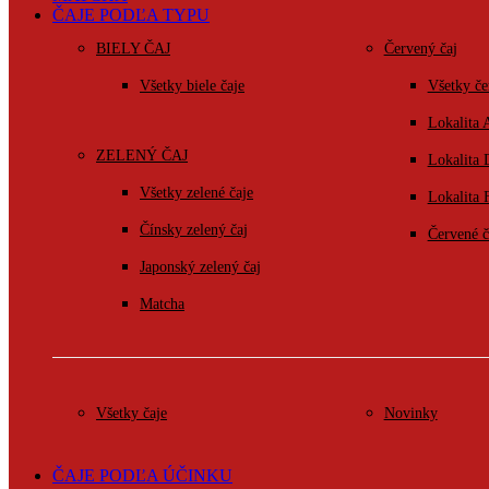
ČAJE PODĽA TYPU
BIELY ČAJ
Červený čaj
Všetky biele čaje
Všetky če
Lokalita 
ZELENÝ ČAJ
Lokalita
Všetky zelené čaje
Lokalita 
Čínsky zelený čaj
Červené č
Japonský zelený čaj
Matcha
Všetky čaje
Novinky
ČAJE PODĽA ÚČINKU