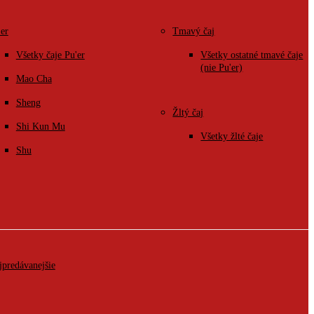
'er
Tmavý čaj
Všetky čaje Pu'er
Všetky ostatné tmavé čaje
(nie Pu'er)
Mao Cha
Sheng
Žltý čaj
Shi Kun Mu
Všetky žlté čaje
Shu
jpredávanejšie