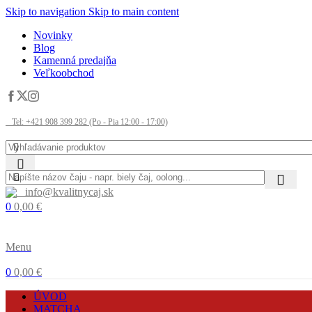
Skip to navigation
Skip to main content
Novinky
Blog
Kamenná predajňa
Veľkoobchod
Tel: +421 908 399 282 (Po - Pia 12:00 - 17:00)
info@kvalitnycaj.sk
0
0,00
€
Menu
0
0,00
€
ÚVOD
MATCHA