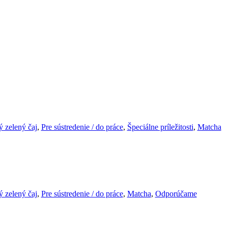
 zelený čaj
,
Pre sústredenie / do práce
,
Špeciálne príležitosti
,
Matcha
 zelený čaj
,
Pre sústredenie / do práce
,
Matcha
,
Odporúčame