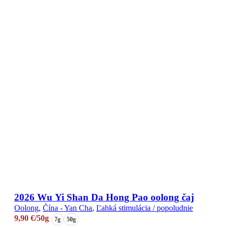
2026 Wu Yi Shan Da Hong Pao oolong čaj
Oolong
,
Čína - Yan Cha
,
Ľahká stimulácia / popoludnie
9,90
€
/50g
7g
50g