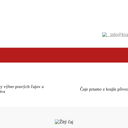
info@kval
y výber pravých čajov a
Čaje priamo z krajín pôvo
tva