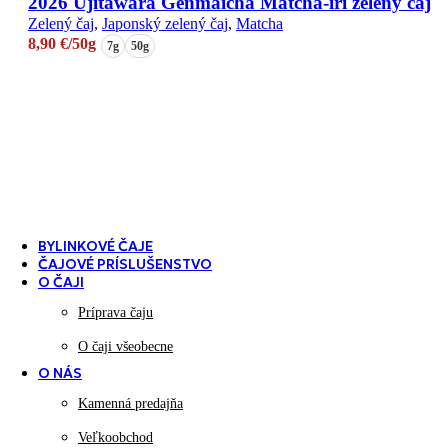
2026 Ujitawara Genmaicha Matcha-iri zelený čaj
Zelený čaj
,
Japonský zelený čaj
,
Matcha
8,90
€
/50g
7g
50g
Antistres a harmónia
Čaje s upokojujúcim účinkom na nervový systém, ideálne na chv
Čaje pre špeciálne príležitosti
Prémiové a zberateľské čaje na oslavy, darčeky alebo výnimočné p
BYLINKOVÉ ČAJE
ČAJOVÉ PRÍSLUŠENSTVO
O ČAJI
Príprava čaju
O čaji všeobecne
O NÁS
Kamenná predajňa
Veľkoobchod