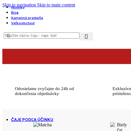
Skip to navigation
Skip to main content
Novinky
Blog
Kamenná predajňa
Žltý čaj
Veľkoobchod
Všetky žlté čaje
Všetky čaje
Novinky
Odporúčame ochutnať
Odosielame zvyčajne do 24h od
Exkluzívn
dokončenia objednávky
príslušens
Najpredávanejšie
ČAJE PODĽA ÚČINKU