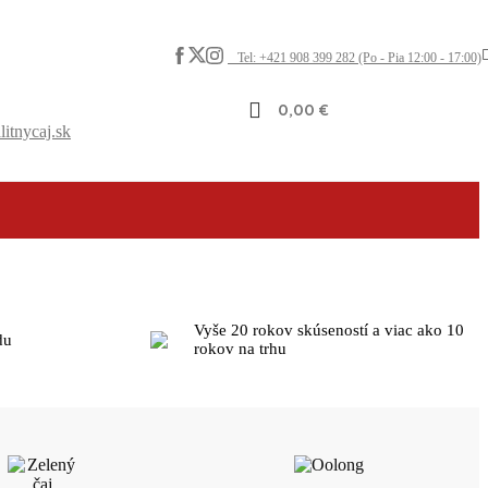
Tel: +421 908 399 282 (Po - Pia 12:00 - 17:00)
0,00
€
itnycaj.sk
Vyše 20 rokov skúseností a viac ako 10
du
rokov na trhu