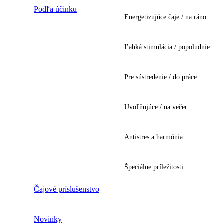
Podľa účinku
Energetizujúce čaje / na ráno
Ľahká stimulácia / popoludnie
Pre sústredenie / do práce
Uvoľňujúce / na večer
Antistres a harmónia
Špeciálne príležitosti
Čajové príslušenstvo
Novinky