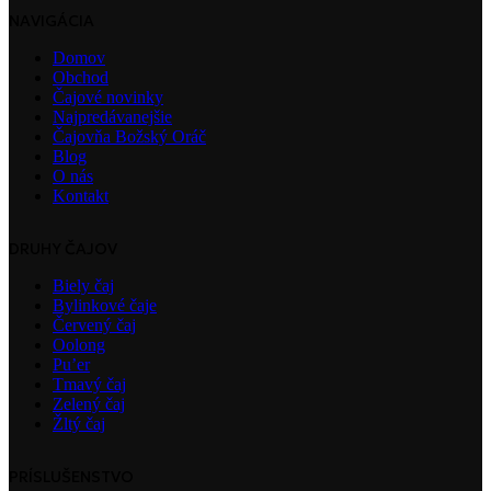
NAVIGÁCIA
Domov
Obchod
Čajové novinky
Najpredávanejšie
Čajovňa Božský Oráč
Blog
O nás
Kontakt
DRUHY ČAJOV
Biely čaj
Bylinkové čaje
Červený čaj
Oolong
Pu’er
Tmavý čaj
Zelený čaj
Žltý čaj
PRÍSLUŠENSTVO