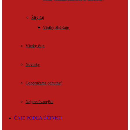
Žltý čaj
Všetky žlté čaje
Všetky čaje
Novinky
Odporúčame ochutnať
Najpredávanejšie
ČAJE PODĽA ÚČINKU