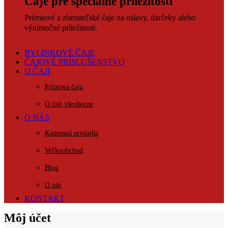
Čaje pre špeciálne príležitosti
Prémiové a zberateľské čaje na oslavy, darčeky alebo
výnimočné príležitosti.
BYLINKOVÉ ČAJE
ČAJOVÉ PRÍSLUŠENSTVO
O ČAJI
Príprava čaju
O čaji všeobecne
O NÁS
Kamenná predajňa
Veľkoobchod
Blog
O nás
KONTAKT
Môj účet