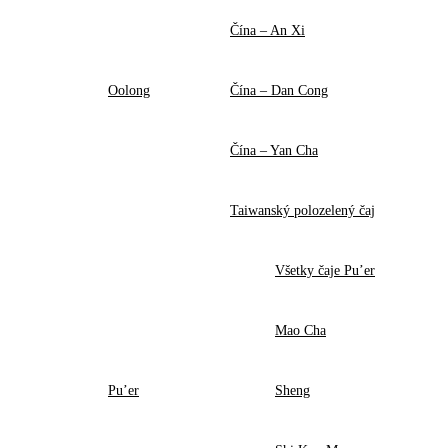
Čína – An Xi
Oolong
Čína – Dan Cong
Čína – Yan Cha
Taiwanský polozelený čaj
Všetky čaje Pu’er
Mao Cha
Pu’er
Sheng