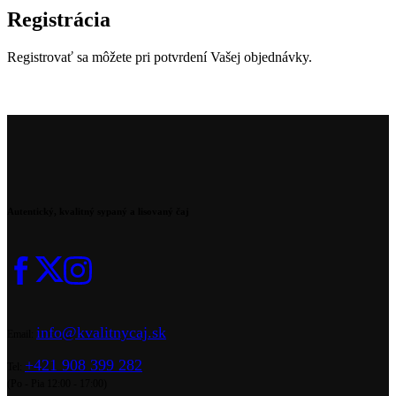
Registrácia
Registrovať sa môžete pri potvrdení Vašej objednávky.
Autentický, kvalitný sypaný a lisovaný čaj
info@kvalitnycaj.sk
Email:
+421 908 399 282
Tel:
(Po - Pia 12:00 - 17:00)