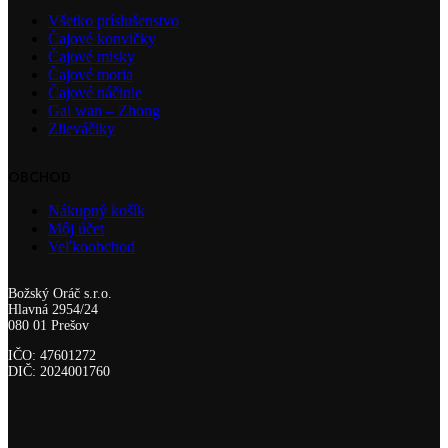
Všetko príslušenstvo
Čajové konvičky
Čajové misky
Čajové moria
Čajové náčinie
Gai wan – Zhong
Zlieváčiky
OBCHOD
Nákupný košík
Môj účet
Veľkoobchod
Božský Oráč s.r.o.
Hlavná 2954/24
080 01 Prešov
IČO: 47601272
DIČ: 2024001760