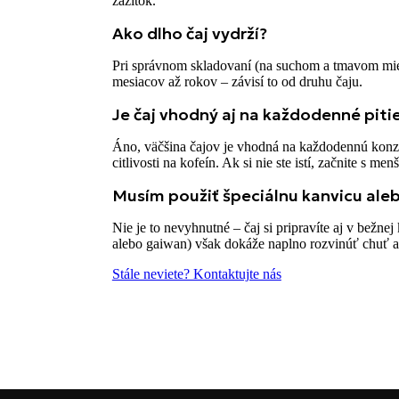
zážitok.
Ako dlho čaj vydrží?
Pri správnom skladovaní (na suchom a tmavom mies
mesiacov až rokov – závisí to od druhu čaju.
Je čaj vhodný aj na každodenné piti
Áno, väčšina čajov je vhodná na každodennú konzum
citlivosti na kofeín. Ak si nie ste istí, začnite s me
Musím použiť špeciálnu kanvicu aleb
Nie je to nevyhnutné – čaj si pripravíte aj v bežnej
alebo gaiwan) však dokáže naplno rozvinúť chuť a 
Stále neviete? Kontaktujte nás