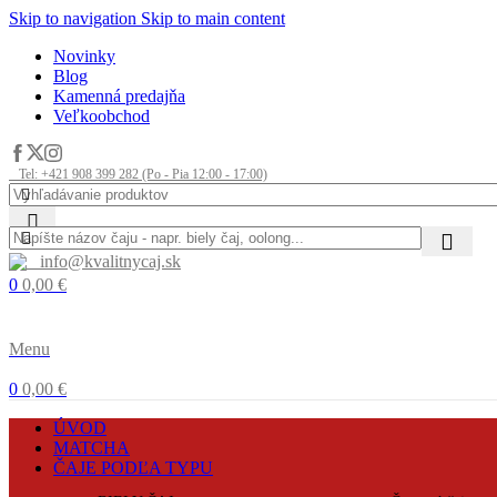
Skip to navigation
Skip to main content
Novinky
Blog
Kamenná predajňa
Veľkoobchod
Tel: +421 908 399 282 (Po - Pia 12:00 - 17:00)
info@kvalitnycaj.sk
0
0,00
€
Menu
0
0,00
€
ÚVOD
MATCHA
ČAJE PODĽA TYPU