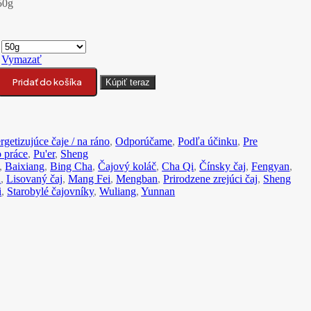
50g
Vymazať
 Kunlu Pu‘er Bing Cha tmavý čaj
Pridať do košíka
Kúpiť teraz
rgetizujúce čaje / na ráno
,
Odporúčame
,
Podľa účinku
,
Pre
o práce
,
Pu'er
,
Sheng
,
Baixiang
,
Bing Cha
,
Čajový koláč
,
Cha Qi
,
Čínsky čaj
,
Fengyan
,
u
,
Lisovaný čaj
,
Mang Fei
,
Mengban
,
Prirodzene zrejúci čaj
,
Sheng
i
,
Starobylé čajovníky
,
Wuliang
,
Yunnan