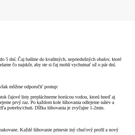
do 5 dní. Čaj balíme do kvalitných, nepriedušných obalov, ktoré
lame čo najskôr, aby ste si čaj mohli vychutnať už o pár dní.
 však môžme odporučiť postup:
atok čajové listy prepláchneme horúcou vodou, ktorú hneď aj
alejeme prvý raz. Po každom kole lúhovania odlejeme nálev a
dľa potreby/chuti. Dĺžka lúhovania je zvyčajne 1-2min.
pakovane. Každé lúhovanie prinesie iný chuťový profil a nový