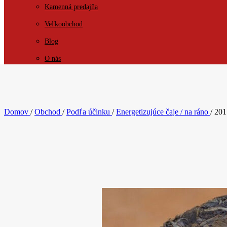
Kamenná predajňa
Veľkoobchod
Blog
O nás
KONTAKT
Domov
/
Obchod
/
Podľa účinku
/
Energetizujúce čaje / na ráno
/
201