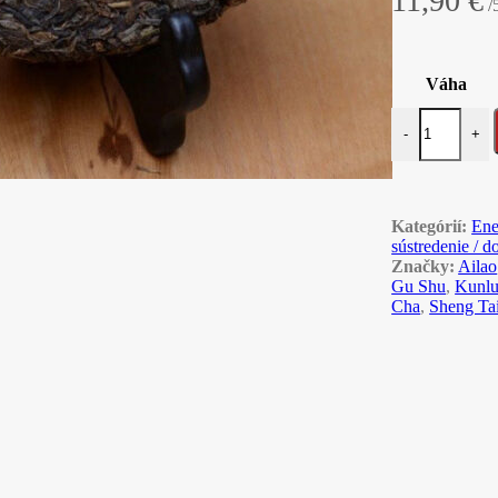
11,90
€
/
Váha
množstvo 2017
-
+
Kategórií:
Ene
sústredenie / d
Značky:
Ailao
Gu Shu
,
Kunl
Cha
,
Sheng Ta