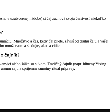
te, v uzatvorenej nádobe) si čaj zachová svoju čerstvosť niekoľko
e?
áciu. Množstvo a čas, kedy čaj pijete, závisí od druhu čaju a vašej
nším množstvom a sledujte, ako sa cítite.
o čajník?
 kanvici alebo šálke so sitkom. Tradičný čajník (napr. hlinený Yixing
arómu čaju a spríjemní samotný rituál prípravy.