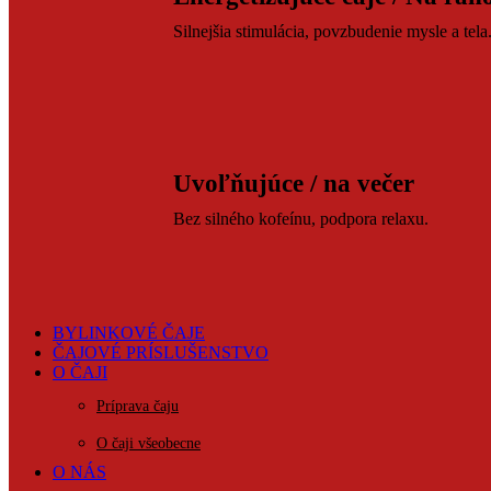
Silnejšia stimulácia, povzbudenie mysle a tela
Uvoľňujúce / na večer
Bez silného kofeínu, podpora relaxu.
BYLINKOVÉ ČAJE
ČAJOVÉ PRÍSLUŠENSTVO
O ČAJI
Príprava čaju
O čaji všeobecne
O NÁS