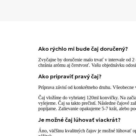
Ako rýchlo mi bude čaj doručený?
Zvyčajne by doručenie malo trvať v intervale od 2 
chránia arómu aj čerstvosť. Vašu objednávku odosie
Ako pripraviť pravý čaj?
Príprava závisí od konkrétneho druhu. Všeobecne
Čaj vložíme do vyhriatej 120ml konvičky. Na zači
vylejeme. Čaj sa takto prečistí. Následne čajové z
popíjame. Zalievanie opakujeme 5-7 krát, alebo po
Je možné čaj lúhovať viackrát?
Áno, väčšinu kvalitných čajov je možné lúhovať o