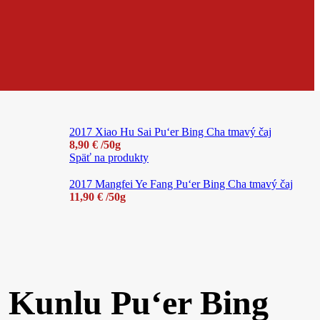
2017 Xiao Hu Sai Pu‘er Bing Cha tmavý čaj
8,90
€
/50g
Späť na produkty
2017 Mangfei Ye Fang Pu‘er Bing Cha tmavý čaj
11,90
€
/50g
 Kunlu Pu‘er Bing