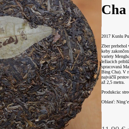
Cha 
2017 Kunlu Pu
Zber prebehol v
keby zakončení
variety Mengba
ležiacich prib
spracovaná Mao
Bing Cha). V rá
najväčší pesto
až 2,5 metra.
Produkcia: str
Oblasť: Ning’e