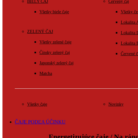
BIELY ČAJ
Červený čaj
Všetky biele čaje
Všetky če
Lokalita 
ZELENÝ ČAJ
Lokalita
Všetky zelené čaje
Lokalita 
Čínsky zelený čaj
Červené č
Japonský zelený čaj
Matcha
Všetky čaje
Novinky
ČAJE PODĽA ÚČINKU
Energetizujúce čaje / Na rán