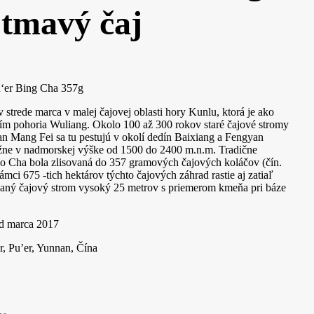
tmavý čaj
‘er Bing Cha 357g
 strede marca v malej čajovej oblasti hory Kunlu, ktorá je ako
m pohoria Wuliang. Okolo 100 až 300 rokov staré čajové stromy
n Mang Fei sa tu pestujú v okolí dedín Baixiang a Fengyan
ližne v nadmorskej výške od 1500 do 2400 m.n.m. Tradične
 Cha bola zlisovaná do 357 gramových čajových koláčov (čín.
mci 675 -tich hektárov týchto čajových záhrad rastie aj zatiaľ
vaný čajový strom vysoký 25 metrov s priemerom kmeňa pri báze
ed marca 2017
r, Pu’er, Yunnan, Čína