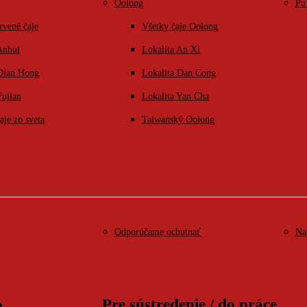
Oolong
Pu
rvené čaje
Všetky čaje Oolong
Anhui
Lokalita An Xi
 Dian Hong
Lokalita Dan Cong
Fujian
Lokalita Yan Cha
aje zo sveta
Taiwanský Oolong
Odporúčame ochutnať
Na
o
Pre sústredenie / do práce