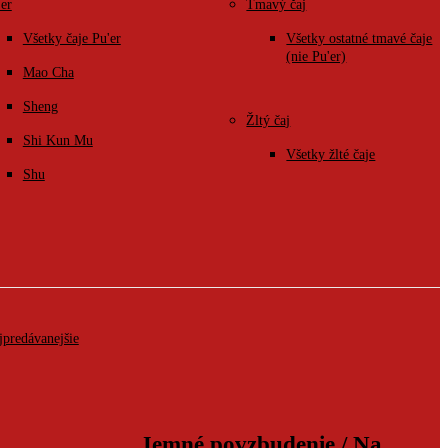
'er
Tmavý čaj
Všetky čaje Pu'er
Všetky ostatné tmavé čaje
(nie Pu'er)
Mao Cha
Sheng
Žltý čaj
Shi Kun Mu
Všetky žlté čaje
Shu
jpredávanejšie
Jemné povzbudenie / Na