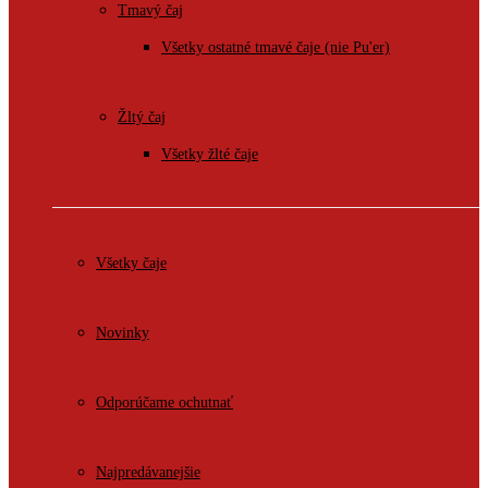
Tmavý čaj
Všetky ostatné tmavé čaje (nie Pu'er)
Žltý čaj
Všetky žlté čaje
Všetky čaje
Novinky
Odporúčame ochutnať
Najpredávanejšie