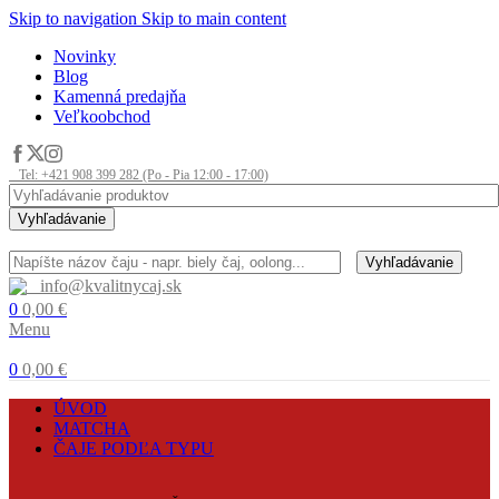
Skip to navigation
Skip to main content
Novinky
Blog
Kamenná predajňa
Veľkoobchod
Tel: +421 908 399 282 (Po - Pia 12:00 - 17:00)
Vyhľadávanie
Vyhľadávanie
info@kvalitnycaj.sk
0
0,00
€
Menu
0
0,00
€
ÚVOD
MATCHA
ČAJE PODĽA TYPU