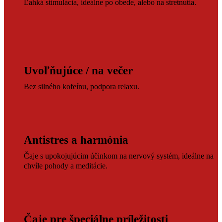
Ľahká stimulácia, ideálne po obede, alebo na stretnutia.
Uvoľňujúce / na večer
Bez silného kofeínu, podpora relaxu.
Antistres a harmónia
Čaje s upokojujúcim účinkom na nervový systém, ideálne na
chvíle pohody a meditácie.
Čaje pre špeciálne príležitosti