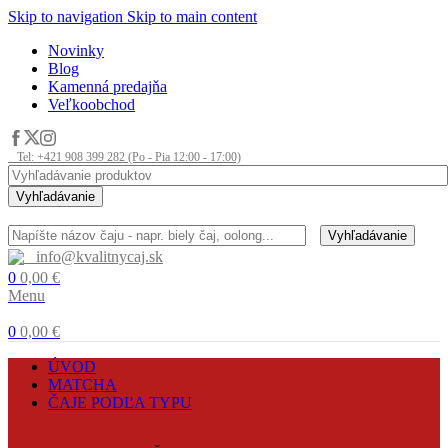
Skip to navigation
Skip to main content
Novinky
Blog
Kamenná predajňa
Veľkoobchod
Tel: +421 908 399 282 (Po - Pia 12:00 - 17:00)
Vyhľadávanie
Vyhľadávanie
info@kvalitnycaj.sk
0
0,00
€
Menu
0
0,00
€
ÚVOD
MATCHA
ČAJE PODĽA TYPU