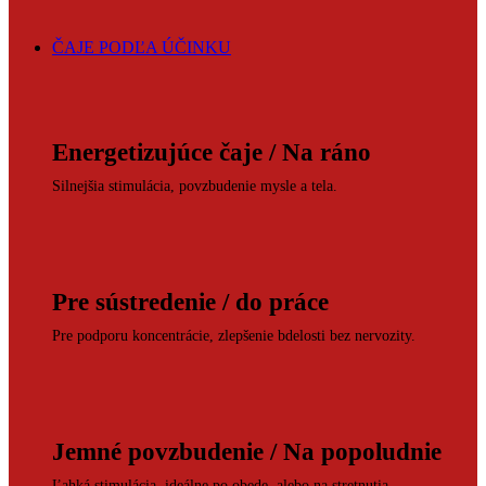
ČAJE PODĽA ÚČINKU
Energetizujúce čaje / Na ráno
Silnejšia stimulácia, povzbudenie mysle a tela.
Pre sústredenie / do práce
Pre podporu koncentrácie, zlepšenie bdelosti bez nervozity.
Jemné povzbudenie / Na popoludnie
Ľahká stimulácia, ideálne po obede, alebo na stretnutia.