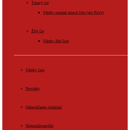
Tmavý čaj
Všetky ostatné tmavé čaje (nie Pu'er)
Žltý čaj
Všetky žlté čaje
Všetky čaje
Novinky
Odporúčame ochutnať
Najpredávanejšie