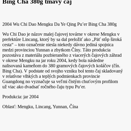
Bing Cha 380g tmavý čaj
2004 Wu Chi Dao Mengku Da Ye Qing Pu’er Bing Cha 380g
Wu Chi Dao je názov malej čajovej továrne v okrese Mengku v
prefektúre Lincang, ktorý by sa dal preložiť ako „Päť stôp široká
cesta“ – toto označenie niesla niekedy dávno jediná spojnica
medzi provinciou Yunnan a zbytkom Číny. Táto produkcia
pozostáva z materiálu pozbieraného z viacerých čajových záhrad
v okrese Mengku na jar roku 2004, kedy bola následne
nalisovaná kameňom do 380 gramových čajových koláčov (čín.
Bing Cha). V podstate od svojho vzniku bol tento čaj skladovaný
v relatívne vlhkých a teplých podmienkach provincie
Guangdong no vyznačuje sa veľmi čistým chuťovým profilom
už viac ako dvadsať ročného čaju typu Pu‘er.
Produkcia: jar 2004
Oblasť: Mengku, Lincang, Yunnan, Čína