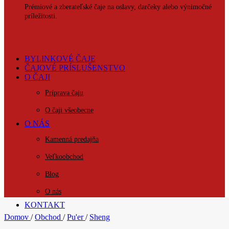
Prémiové a zberateľské čaje na oslavy, darčeky alebo výnimočné
príležitosti.
BYLINKOVÉ ČAJE
ČAJOVÉ PRÍSLUŠENSTVO
O ČAJI
Príprava čaju
O čaji všeobecne
O NÁS
Kamenná predajňa
Veľkoobchod
Blog
O nás
KONTAKT
Domov
/
Obchod
/
Pu'er
/
Sheng