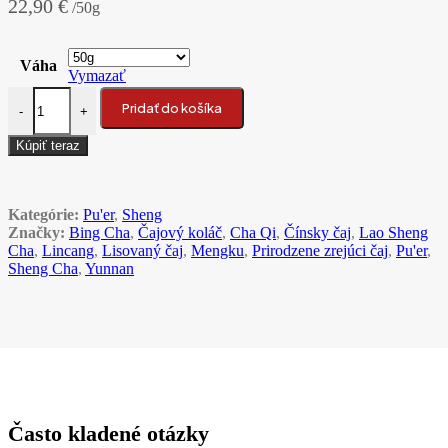
22,90
€
/50g
Váha
Vymazať
množstvo 2004 Wu Chi Dao Mengku Da Ye Qing Pu’er Bing Cha 38
Pridať do košíka
-
+
Kúpiť teraz
Kategórie:
Pu'er
,
Sheng
Značky:
Bing Cha
,
Čajový koláč
,
Cha Qi
,
Čínsky čaj
,
Lao Sheng
Cha
,
Lincang
,
Lisovaný čaj
,
Mengku
,
Prirodzene zrejúci čaj
,
Pu'er
,
Sheng Cha
,
Yunnan
Často kladené otázky