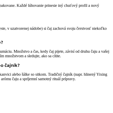
pakovane. Každé lúhovanie prinesie iný chuťový profil a nový
te, v uzatvorenej nádobe) si čaj zachová svoju čerstvosť niekoľko
e?
áciu. Množstvo a čas, kedy čaj pijete, závisí od druhu čaju a vašej
nším množstvom a sledujte, ako sa cítite.
o čajník?
 kanvici alebo šálke so sitkom. Tradičný čajník (napr. hlinený Yixing
arómu čaju a spríjemní samotný rituál prípravy.