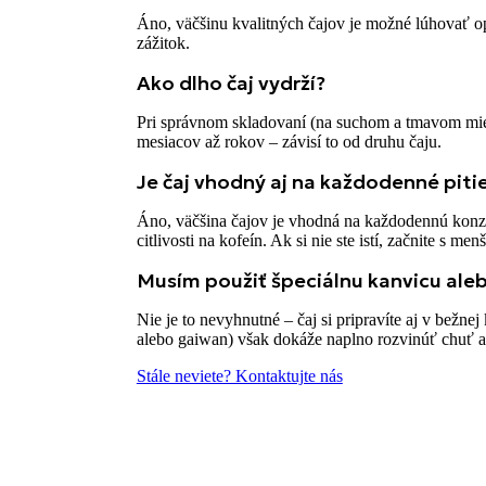
Áno, väčšinu kvalitných čajov je možné lúhovať o
zážitok.
Ako dlho čaj vydrží?
Pri správnom skladovaní (na suchom a tmavom mies
mesiacov až rokov – závisí to od druhu čaju.
Je čaj vhodný aj na každodenné piti
Áno, väčšina čajov je vhodná na každodennú konzum
citlivosti na kofeín. Ak si nie ste istí, začnite s me
Musím použiť špeciálnu kanvicu aleb
Nie je to nevyhnutné – čaj si pripravíte aj v bežnej
alebo gaiwan) však dokáže naplno rozvinúť chuť a 
Stále neviete? Kontaktujte nás