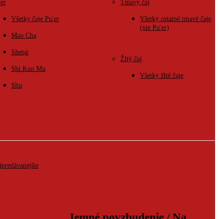
'er
Tmavý čaj
Všetky čaje Pu'er
Všetky ostatné tmavé čaje
(nie Pu'er)
Mao Cha
Sheng
Žltý čaj
Shi Kun Mu
Všetky žlté čaje
Shu
jpredávanejšie
Jemné povzbudenie / Na