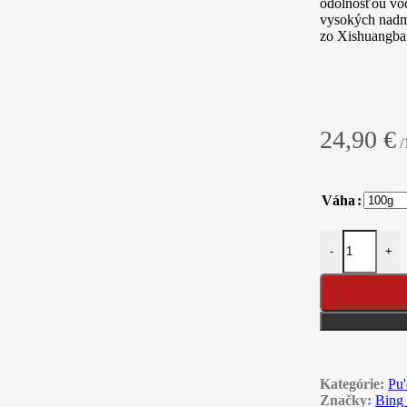
odolnosťou voč
vysokých nadmo
zo Xishuangban
24,90
€
/
Váha
množstvo 2019
-
+
Kategórie:
Pu'
Značky:
Bing