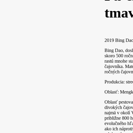
tmav
2019 Bing Dao
Bing Dao, dosl
skoro 500 ročn
rastú mnohe sta
čajovníka. Mat
ročných čajovn
Produkcia: str
Oblasť: Mengk
Oblasť pestova
divokých čajov
najmä v okolí 
približne 800 
evolučného hľad
ako ich náprot