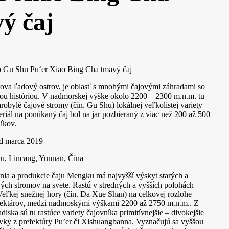
ý čaj
 Gu Shu Pu‘er Xiao Bing Cha tmavý čaj
ova ľadový ostrov, je oblasť s mnohými čajovými záhradami so
ou históriou. V nadmorskej výške okolo 2200 – 2300 m.n.m. tu
robylé čajové stromy (čín. Gu Shu) lokálnej veľkolistej variety
eriál na ponúkaný čaj bol na jar pozbieraný z viac než 200 až 500
íkov.
ed marca 2019
u, Lincang, Yunnan, Čína
nia a produkcie čaju Mengku má najvyšší výskyt starých a
ých stromov na svete. Rastú v stredných a vyšších polohách
Veľkej snežnej hory (čín. Da Xue Shan) na celkovej rozlohe
hektárov, medzi nadmoskými výškami 2200 až 2750 m.n.m.. Z
iska sú tu rastúce variety čajovníka primitívnejšie – divokejšie
ivky z prefektúry Pu’er či Xishuangbanna. Vyznačujú sa vyššou