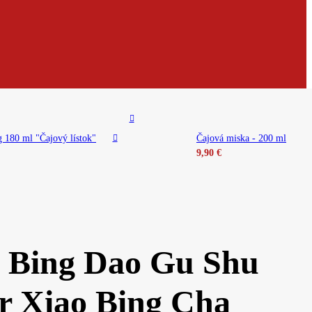
 180 ml "Čajový lístok"
Čajová miska - 200 ml
9,90
€
 Bing Dao Gu Shu
r Xiao Bing Cha