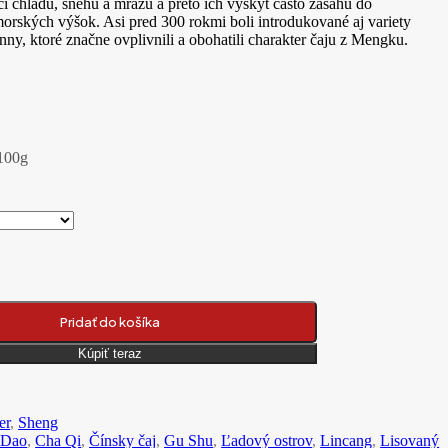
i chladu, snehu a mrazu a preto ich výskyt často zasahu do
rských výšok. Asi pred 300 rokmi boli introdukované aj variety
ny, ktoré značne ovplivnili a obohatili charakter čaju z Mengku.
100g
 Bing Dao Gu Shu Pu‘er Xiao Bing Cha tmavý čaj
Pridať do košíka
Kúpiť teraz
er
,
Sheng
 Dao
,
Cha Qi
,
Čínsky čaj
,
Gu Shu
,
Ľadový ostrov
,
Lincang
,
Lisovaný