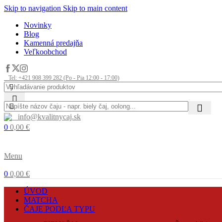
Skip to navigation
Skip to main content
Novinky
Blog
Kamenná predajňa
Veľkoobchod
Tel: +421 908 399 282 (Po - Pia 12:00 - 17:00)
info@kvalitnycaj.sk
0
0,00
€
Menu
0
0,00
€
ÚVOD
MATCHA
ČAJE PODĽA TYPU