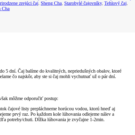
rirodzene zrejúci čaj
,
Sheng Cha
,
Starobylé čajovníky
,
Tehlový čaj
,
n Cha
do 5 dní. Čaj balíme do kvalitných, nepriedušných obalov, ktoré
lame čo najskôr, aby ste si čaj mohli vychutnať už o pár dní.
 však môžme odporučiť postup:
atok čajové listy prepláchneme horúcou vodou, ktorú hneď aj
alejeme prvý raz. Po každom kole lúhovania odlejeme nálev a
dľa potreby/chuti. Dĺžka lúhovania je zvyčajne 1-2min.