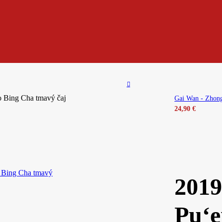
 Bing Cha tmavý čaj
Gai Wan - Zhong
24,90
€
2019
Pu‘e