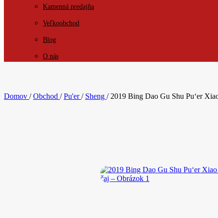
Kamenná predajňa
Veľkoobchod
Blog
O nás
KONTAKT
Domov
/
Obchod
/
Pu'er
/
Sheng
/
2019 Bing Dao Gu Shu Pu‘er Xiao