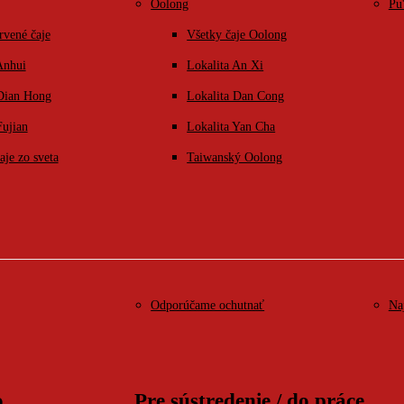
Oolong
Pu
rvené čaje
Všetky čaje Oolong
Anhui
Lokalita An Xi
 Dian Hong
Lokalita Dan Cong
Fujian
Lokalita Yan Cha
aje zo sveta
Taiwanský Oolong
Odporúčame ochutnať
Na
o
Pre sústredenie / do práce