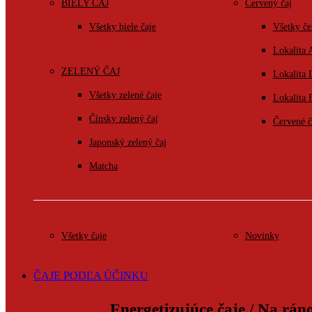
BIELY ČAJ
Červený čaj
Všetky biele čaje
Všetky če
Lokalita 
ZELENÝ ČAJ
Lokalita
Všetky zelené čaje
Lokalita 
Čínsky zelený čaj
Červené č
Japonský zelený čaj
Matcha
Všetky čaje
Novinky
ČAJE PODĽA ÚČINKU
Energetizujúce čaje / Na rán