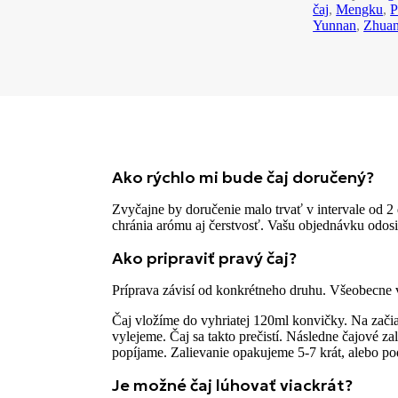
čaj
,
Mengku
,
P
Yunnan
,
Zhua
Ako rýchlo mi bude čaj doručený?
Zvyčajne by doručenie malo trvať v intervale od 2 
chránia arómu aj čerstvosť. Vašu objednávku odosie
Ako pripraviť pravý čaj?
Príprava závisí od konkrétneho druhu. Všeobecne
Čaj vložíme do vyhriatej 120ml konvičky. Na zači
vylejeme. Čaj sa takto prečistí. Následne čajové z
popíjame. Zalievanie opakujeme 5-7 krát, alebo po
Je možné čaj lúhovať viackrát?