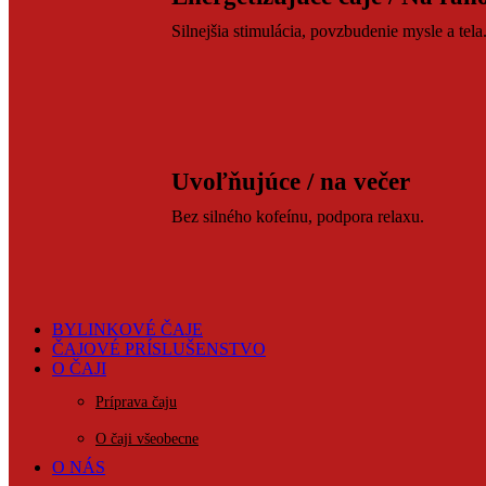
Silnejšia stimulácia, povzbudenie mysle a tela
Uvoľňujúce / na večer
Bez silného kofeínu, podpora relaxu.
BYLINKOVÉ ČAJE
ČAJOVÉ PRÍSLUŠENSTVO
O ČAJI
Príprava čaju
O čaji všeobecne
O NÁS