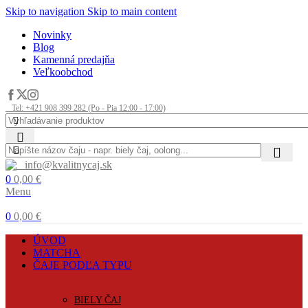
Skip to navigation
Skip to main content
Novinky
Blog
Kamenná predajňa
Veľkoobchod
Tel: +421 908 399 282 (Po - Pia 12:00 - 17:00)
info@kvalitnycaj.sk
0
0,00
€
Menu
0
0,00
€
ÚVOD
MATCHA
ČAJE PODĽA TYPU
BIELY ČAJ