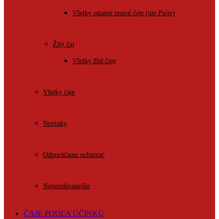
Všetky ostatné tmavé čaje (nie Pu'er)
Žltý čaj
Všetky žlté čaje
Všetky čaje
Novinky
Odporúčame ochutnať
Najpredávanejšie
ČAJE PODĽA ÚČINKU