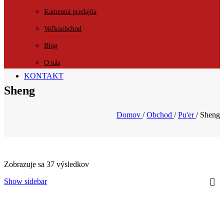
Kamenná predajňa
Veľkoobchod
Blog
O nás
KONTAKT
Sheng
Domov
/
Obchod
/
Pu'er
/
Sheng
Zobrazuje sa 37 výsledkov
Show sidebar