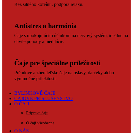
Bez silného kofeínu, podpora relaxu.
Antistres a harmónia
Čaje s upokojujúcim účinkom na nervový systém, ideálne na
chvíle pohody a meditácie.
Čaje pre špeciálne príležitosti
Prémiové a zberateľské čaje na oslavy, darčeky alebo
výnimočné príležitosti.
BYLINKOVÉ ČAJE
ČAJOVÉ PRÍSLUŠENSTVO
O ČAJI
Príprava čaju
O čaji všeobecne
O NÁS