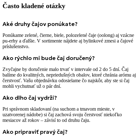
Často kladené otázky
Aké druhy čajov ponúkate?
Ponúkame zelené, čierne, biele, polozelené čaje (oolong) aj vzácne
pu-erhy a ďalšie. V sortimente nájdete aj bylinkové zmesi a čajové
príslušenstvo.
Ako rýchlo mi bude čaj doručený?
Zvyčajne by doručenie malo trvať v intervale od 2 do 5 dní. Čaj
balíme do kvalitných, nepriedušných obalov, ktoré chránia arómu aj
čerstvosť. Vašu objednávku odosielame čo najskôr, aby ste si čaj
mohli vychutnať už o pár dní.
Ako dlho čaj vydrží?
Pri správnom skladovaní (na suchom a tmavom mieste, v
uzatvorenej nádobe) si čaj zachová svoju čerstvosť niekoľko
mesiacov až rokov – závisí to od druhu čaju.
Ako pripraviť pravý čaj?