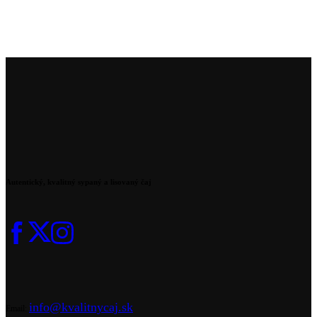
Autentický, kvalitný sypaný a lisovaný čaj
info@kvalitnycaj.sk
Email: