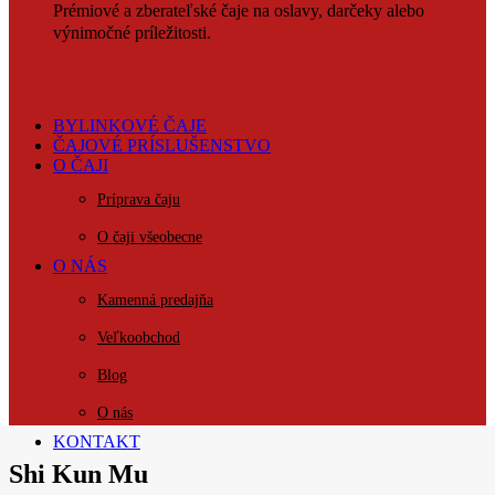
Prémiové a zberateľské čaje na oslavy, darčeky alebo
výnimočné príležitosti.
BYLINKOVÉ ČAJE
ČAJOVÉ PRÍSLUŠENSTVO
O ČAJI
Príprava čaju
O čaji všeobecne
O NÁS
Kamenná predajňa
Veľkoobchod
Blog
O nás
KONTAKT
Shi Kun Mu