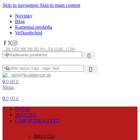
Skip to navigation
Skip to main content
Novinky
Blog
Kamenná predajňa
Veľkoobchod
Tel: +421 908 399 282 (Po - Pia 12:00 - 17:00)
info@kvalitnycaj.sk
0
0,00
€
Menu
0
0,00
€
ÚVOD
MATCHA
ČAJE PODĽA TYPU
BIELY ČAJ