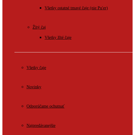
Všetky ostatné tmavé čaje (nie Pu'er)
Žltý čaj
Všetky žlté čaje
Všetky čaje
Novinky
Odporúčame ochutnať
Najpredávanejšie