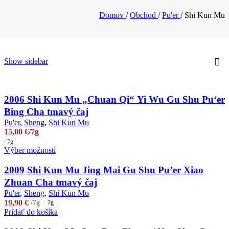
Domov
/
Obchod
/
Pu'er
/
Shi Kun Mu
Show sidebar
2006 Shi Kun Mu „Chuan Qi“ Yi Wu Gu Shu Pu‘er
Bing Cha tmavý čaj
Pu'er
,
Sheng
,
Shi Kun Mu
15,00
€
/7g
7g
Tento
Výber možností
produkt
má
2009 Shi Kun Mu Jing Mai Gu Shu Pu’er Xiao
viacero
Zhuan Cha tmavý čaj
variantov.
Pu'er
,
Sheng
,
Shi Kun Mu
Možnosti
19,90
€
/7g
7g
si
Pridať do košíka
môžete
vybrať