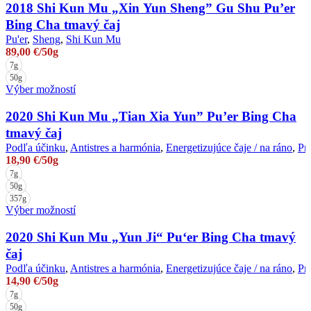
má
2018 Shi Kun Mu „Xin Yun Sheng” Gu Shu Pu’er
produktu.
viacero
Bing Cha tmavý čaj
variantov.
Pu'er
,
Sheng
,
Shi Kun Mu
Možnosti
89,00
€
/50g
si
7g
môžete
50g
vybrať
Tento
Výber možností
na
produkt
stránke
má
2020 Shi Kun Mu „Tian Xia Yun” Pu’er Bing Cha
produktu.
viacero
tmavý čaj
variantov.
Podľa účinku
,
Antistres a harmónia
,
Energetizujúce čaje / na ráno
,
Pre
Možnosti
18,90
€
/50g
si
7g
môžete
50g
vybrať
357g
na
Tento
Výber možností
stránke
produkt
produktu.
má
2020 Shi Kun Mu „Yun Ji“ Pu‘er Bing Cha tmavý
viacero
čaj
variantov.
Podľa účinku
,
Antistres a harmónia
,
Energetizujúce čaje / na ráno
,
Pre
Možnosti
14,90
€
/50g
si
7g
môžete
50g
vybrať