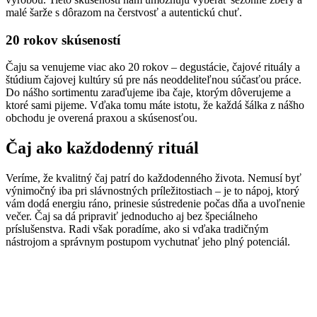
malé šarže s dôrazom na čerstvosť a autentickú chuť.
20 rokov skúseností
Čaju sa venujeme viac ako 20 rokov – degustácie, čajové rituály a
štúdium čajovej kultúry sú pre nás neoddeliteľnou súčasťou práce.
Do nášho sortimentu zaraďujeme iba čaje, ktorým dôverujeme a
ktoré sami pijeme. Vďaka tomu máte istotu, že každá šálka z nášho
obchodu je overená praxou a skúsenosťou.
Čaj ako každodenný rituál
Veríme, že kvalitný čaj patrí do každodenného života. Nemusí byť
výnimočný iba pri slávnostných príležitostiach – je to nápoj, ktorý
vám dodá energiu ráno, prinesie sústredenie počas dňa a uvoľnenie
večer. Čaj sa dá pripraviť jednoducho aj bez špeciálneho
príslušenstva. Radi však poradíme, ako si vďaka tradičným
nástrojom a správnym postupom vychutnať jeho plný potenciál.