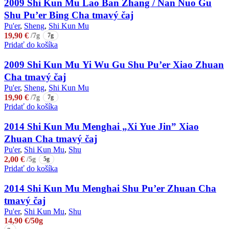
2009 Shi Kun Mu Lao Ban Zhang / Nan Nuo Gu
na
stránke
Shu Pu’er Bing Cha tmavý čaj
produktu.
Pu'er
,
Sheng
,
Shi Kun Mu
19,90
€
/7g
7g
Pridať do košíka
2009 Shi Kun Mu Yi Wu Gu Shu Pu’er Xiao Zhuan
Cha tmavý čaj
Pu'er
,
Sheng
,
Shi Kun Mu
19,90
€
/7g
7g
Pridať do košíka
2014 Shi Kun Mu Menghai „Xi Yue Jin” Xiao
Zhuan Cha tmavý čaj
Pu'er
,
Shi Kun Mu
,
Shu
2,00
€
/5g
5g
Pridať do košíka
2014 Shi Kun Mu Menghai Shu Pu’er Zhuan Cha
tmavý čaj
Pu'er
,
Shi Kun Mu
,
Shu
14,90
€
/50g