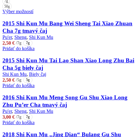
7g
50g
Tento
Výber možností
produkt
má
2015 Shi Kun Mu Bang Wei Sheng Tai Xiao Zhuan
viacero
Cha 7g tmavý čaj
variantov.
Pu'er
,
Sheng
,
Shi Kun Mu
Možnosti
2,50
€
/7g
7g
si
Pridať do košíka
môžete
vybrať
2015 Shi Kun Mu Tai Lao Shan Xiao Long Zhu Bai
na
stránke
Cha 5g biely čaj
produktu.
Shi Kun Mu
,
Biely čaj
2,50
€
/5g
5g
Pridať do košíka
2016 Shi Kun Mu Meng Song Gu Shu Xiao Long
Zhu Pu’er Cha tmavý čaj
Pu'er
,
Sheng
,
Shi Kun Mu
3,00
€
/7g
7g
Pridať do košíka
2018 Shi Kun Mu „Jing Dian“ Bulang Gu Shu