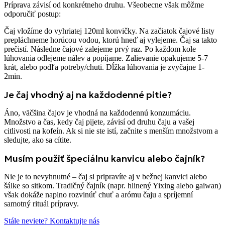
Príprava závisí od konkrétneho druhu. Všeobecne však môžme
odporučiť postup:
Čaj vložíme do vyhriatej 120ml konvičky. Na začiatok čajové listy
prepláchneme horúcou vodou, ktorú hneď aj vylejeme. Čaj sa takto
prečistí. Následne čajové zalejeme prvý raz. Po každom kole
lúhovania odlejeme nálev a popíjame. Zalievanie opakujeme 5-7
krát, alebo podľa potreby/chuti. Dĺžka lúhovania je zvyčajne 1-
2min.
Je čaj vhodný aj na každodenné pitie?
Áno, väčšina čajov je vhodná na každodennú konzumáciu.
Množstvo a čas, kedy čaj pijete, závisí od druhu čaju a vašej
citlivosti na kofeín. Ak si nie ste istí, začnite s menším množstvom a
sledujte, ako sa cítite.
Musím použiť špeciálnu kanvicu alebo čajník?
Nie je to nevyhnutné – čaj si pripravíte aj v bežnej kanvici alebo
šálke so sitkom. Tradičný čajník (napr. hlinený Yixing alebo gaiwan)
však dokáže naplno rozvinúť chuť a arómu čaju a spríjemní
samotný rituál prípravy.
Stále neviete? Kontaktujte nás