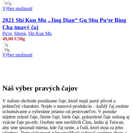
357g
na
Tento
Výber možností
stránke
produkt
produktu.
má
2021 Shi Kun Mu „Jing Dian“ Gu Shu Pu‘er Bing
viacero
Cha tmavý čaj
variantov.
Pu'er
,
Sheng
,
Shi Kun Mu
Možnosti
49,00
€
/50g
si
7g
môžete
50g
vybrať
Tento
Výber možností
na
produkt
stránke
má
produktu.
viacero
variantov.
Možnosti
si
Náš výber pravých čajov
môžete
vybrať
V našom obchode ponúkame čaje, ktoré majú jasný pôvod a
na
jedinečný charakter. Nejde o masovú produkciu – každý čaj osobne
stránke
ochutnávame a vyberáme priamo od pestovateľov. V ponuke
produktu.
nájdete zelené čaje, čierne čaje, biele čaje, polozelené čaje oolong aj
vzácne čaje pu-erh. Osobne sme navštívili Čínu, Indiu aj Taiwan,
aby sme spoznali miesta, kde čaj rastie, a ľudí, ktorí stoja za jeho
výrobou. Tieto skúsenosti nám umožňujú vyberať sezónne zbery a