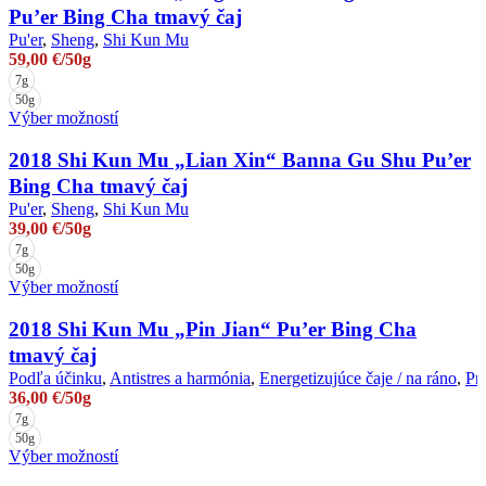
Pu’er Bing Cha tmavý čaj
Pu'er
,
Sheng
,
Shi Kun Mu
59,00
€
/50g
7g
50g
Tento
Výber možností
produkt
má
2018 Shi Kun Mu „Lian Xin“ Banna Gu Shu Pu’er
viacero
Bing Cha tmavý čaj
variantov.
Pu'er
,
Sheng
,
Shi Kun Mu
Možnosti
39,00
€
/50g
si
7g
môžete
50g
vybrať
Tento
Výber možností
na
produkt
stránke
má
2018 Shi Kun Mu „Pin Jian“ Pu’er Bing Cha
produktu.
viacero
tmavý čaj
variantov.
Podľa účinku
,
Antistres a harmónia
,
Energetizujúce čaje / na ráno
,
Pre
Možnosti
36,00
€
/50g
si
7g
môžete
50g
vybrať
Tento
Výber možností
na
produkt
stránke