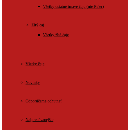
Všetky ostatné tmavé čaje (nie Pu'er)
Žltý čaj
Všetky žlté čaje
Všetky čaje
Novinky
Odporúčame ochutnať
Najpredávanejšie