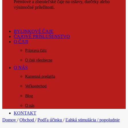
Prémiové a zberateľské čaje na oslavy, darčeky alebo
výnimočné príležitosti.
BYLINKOVÉ ČAJE
ČAJOVÉ PRÍSLUŠENSTVO
O ČAJI
Príprava čaju
O čaji všeobecne
O NÁS
Kamenná predajňa
Veľkoobchod
Blog
O nás
KONTAKT
Domov
/
Obchod
/
Podľa účinku
/
Ľahká stimulácia / popoludnie