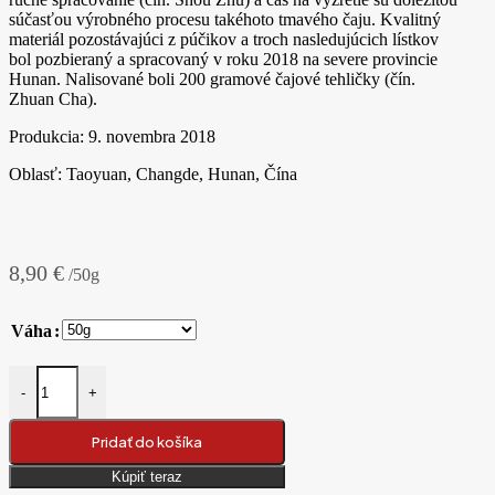
súčasťou výrobného procesu takéhoto tmavého čaju. Kvalitný
materiál pozostávajúci z púčikov a troch nasledujúcich lístkov
bol pozbieraný a spracovaný v roku 2018 na severe provincie
Hunan. Nalisované boli 200 gramové čajové tehličky (čín.
Zhuan Cha).
Produkcia: 9. novembra 2018
Oblasť: Taoyuan, Changde, Hunan, Čína
8,90
€
/50g
Váha
množstvo 2018 Taoyuan Fu Zhuan Cha tmavý čaj
-
+
Pridať do košíka
Kúpiť teraz