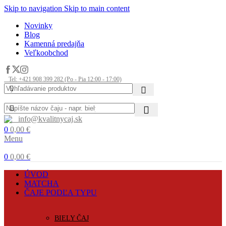
Skip to navigation
Skip to main content
Novinky
Blog
Kamenná predajňa
Veľkoobchod
Tel: +421 908 399 282 (Po - Pia 12:00 - 17:00)
info@kvalitnycaj.sk
0
0,00
€
Menu
0
0,00
€
ÚVOD
MATCHA
ČAJE PODĽA TYPU
BIELY ČAJ