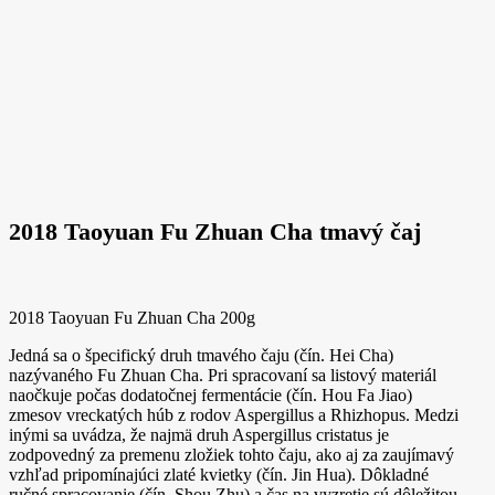
2018 Taoyuan Fu Zhuan Cha tmavý čaj
2018 Taoyuan Fu Zhuan Cha 200g
Jedná sa o špecifický druh tmavého čaju (čín. Hei Cha)
nazývaného Fu Zhuan Cha. Pri spracovaní sa listový materiál
naočkuje počas dodatočnej fermentácie (čín. Hou Fa Jiao)
zmesov vreckatých húb z rodov Aspergillus a Rhizhopus. Medzi
inými sa uvádza, že najmä druh Aspergillus cristatus je
zodpovedný za premenu zložiek tohto čaju, ako aj za zaujímavý
vzhľad pripomínajúci zlaté kvietky (čín. Jin Hua). Dôkladné
ručné spracovanie (čín. Shou Zhu) a čas na vyzretie sú dôležitou