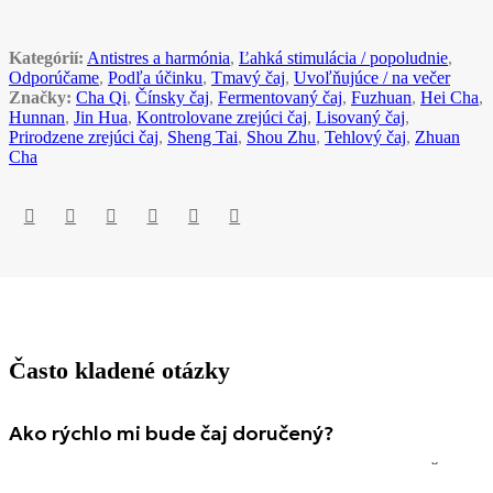
Kategórií:
Antistres a harmónia
,
Ľahká stimulácia / popoludnie
,
Odporúčame
,
Podľa účinku
,
Tmavý čaj
,
Uvoľňujúce / na večer
Značky:
Cha Qi
,
Čínsky čaj
,
Fermentovaný čaj
,
Fuzhuan
,
Hei Cha
,
Hunnan
,
Jin Hua
,
Kontrolovane zrejúci čaj
,
Lisovaný čaj
,
Prirodzene zrejúci čaj
,
Sheng Tai
,
Shou Zhu
,
Tehlový čaj
,
Zhuan
Cha
Často kladené otázky
Ako rýchlo mi bude čaj doručený?
Zvyčajne by doručenie malo trvať v intervale od 2 do 5 dní. Čaj
balíme do kvalitných, nepriedušných obalov, ktoré chránia arómu aj