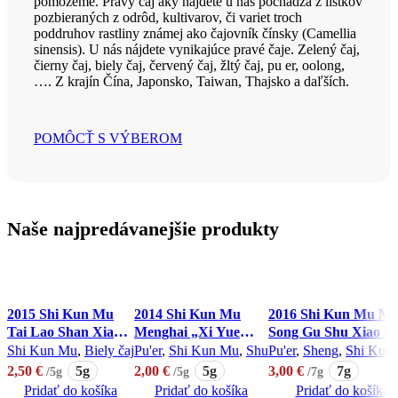
pomôžeme. Pravý čaj aký nájdete u nás pochádza z lístkov
pozbieraných z odrôd, kultivarov, či variet troch
poddruhov rastliny známej ako čajovník čínsky (Camellia
sinensis). U nás nájdete vynikajúce pravé čaje. Zelený čaj,
čierny čaj, biely čaj, červený čaj, žltý čaj, pu er, oolong,
…. Z krajín Čína, Japonsko, Taiwan, Thajsko a daľších.
POMÔCŤ S VÝBEROM
Naše najpredávanejšie produkty
2015 Shi Kun Mu
2014 Shi Kun Mu
2016 Shi Kun Mu M
Tai Lao Shan Xiao
Menghai „Xi Yue
Song Gu Shu Xiao L
Long Zhu Bai Cha
Jin” Xiao Zhuan Cha
Zhu Pu’er Cha tmav
Shi Kun Mu
,
Biely čaj
Pu'er
,
Shi Kun Mu
,
Shu
Pu'er
,
Sheng
,
Shi Kun
5g biely čaj
tmavý čaj
čaj
2,50
€
2,00
€
3,00
€
5g
5g
7g
/5g
/5g
/7g
Pridať do košíka
Pridať do košíka
Pridať do košíka