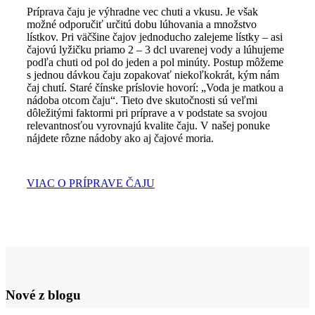
Príprava čaju je výhradne vec chuti a vkusu. Je však
možné odporučiť určitú dobu lúhovania a množstvo
lístkov. Pri väčšine čajov jednoducho zalejeme lístky – asi
čajovú lyžičku priamo 2 – 3 dcl uvarenej vody a lúhujeme
podľa chuti od pol do jeden a pol minúty. Postup môžeme
s jednou dávkou čaju zopakovať niekoľkokrát, kým nám
čaj chutí. Staré čínske príslovie hovorí: „Voda je matkou a
nádoba otcom čaju“. Tieto dve skutočnosti sú veľmi
dôležitými faktormi pri príprave a v podstate sa svojou
relevantnosťou vyrovnajú kvalite čaju. V našej ponuke
nájdete rôzne nádoby ako aj čajové moria.
VIAC O PRÍPRAVE ČAJU
DRUHY
Žltý čaj
ČAJOV
,
PRÍPRAVA
Božský
Nové z blogu
ČAJU
,
Oráč
VÝROBA