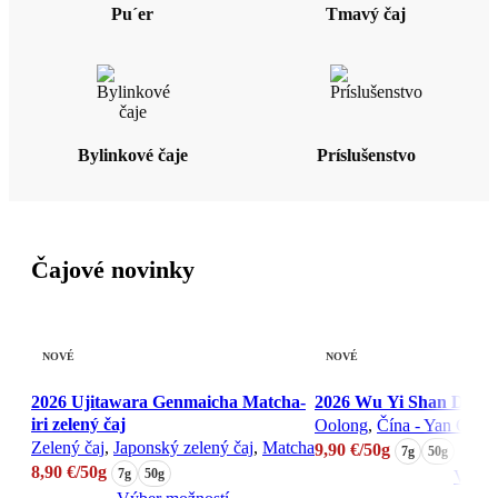
Pu´er
Tmavý čaj
Bylinkové čaje
Príslušenstvo
Čajové novinky
NOVÉ
NOVÉ
2026 Ujitawara Genmaicha Matcha-
2026 Wu Yi Shan Da Ho
iri zelený čaj
Oolong
,
Čína - Yan Cha
,
Zelený čaj
,
Japonský zelený čaj
,
Matcha
9,90
€
/50g
7g
50g
8,90
€
/50g
7g
50g
Výber