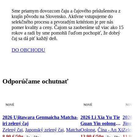
Sme priamym dovozcom čaju a čajového príslušenstva z
krajín pôvodu na Slovensko. Aktívne vstupujeme do
selekčného procesu a prvoradým kritériom je pre nás
pomer kvality a ceny. Čajom sa zaoberáme už viac ako 15
rokov a radi by sme pomohli ľuďom pochopiť, že dobrý
čaj sa dá piť každý deň.
DO OBCHODU
Odporúčame ochutnať
NOVÉ
NOVÉ
NOVÉ
2026 Ujitawara Genmaicha Matcha-
2026 Li Xia Yu Tie
2026 
iri zelený čaj
Guan Yin oolong
Jing ze
čaj
Zelený čaj
,
Japonský zelený čaj
,
Matcha
Oolong
,
Čína - An Xi
Zelený 
8,90
€
/50g
13,90
€
/50g
11,90