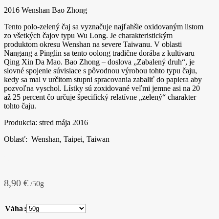
2016 Wenshan Bao Zhong
Tento polo-zelený čaj sa vyznačuje najľahšie oxidovaným listom
zo všetkých čajov typu Wu Long. Je charakteristickým
produktom okresu Wenshan na severe Taiwanu. V oblasti
Nangang a Pinglin sa tento oolong tradične dorába z kultivaru
Qing Xin Da Mao. Bao Zhong – doslova „Zabalený druh“, je
slovné spojenie súvisiace s pôvodnou výrobou tohto typu čaju,
kedy sa mal v určitom stupni spracovania zabaliť do papiera aby
pozvoľna vyschol. Lístky sú zoxidované veľmi jemne asi na 20
až 25 percent čo určuje špecifický relatívne „zelený“ charakter
tohto čaju.
Produkcia: stred mája 2016
Oblasť: Wenshan, Taipei, Taiwan
8,90
€
/50g
Váha