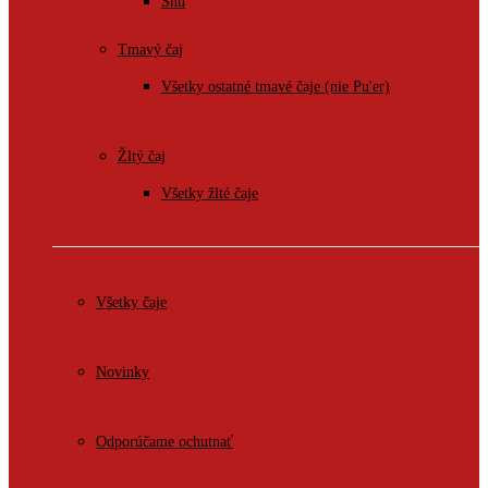
Shu
Tmavý čaj
Všetky ostatné tmavé čaje (nie Pu'er)
Žltý čaj
Všetky žlté čaje
Všetky čaje
Novinky
Odporúčame ochutnať