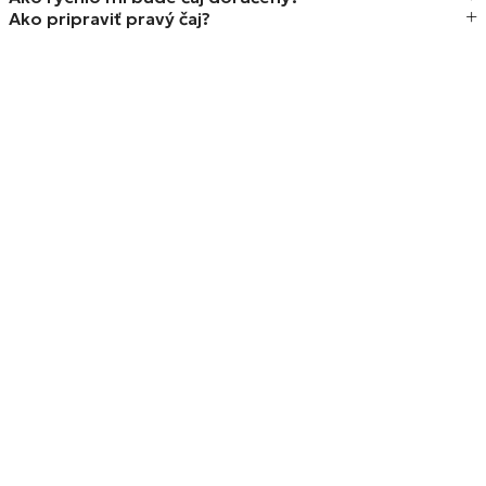
Ako pripraviť pravý čaj?
Je možné čaj lúhovať viackrát?
Ako dlho čaj vydrží?
Je čaj vhodný aj na každodenné pitie?
Musím použiť špeciálnu kanvicu alebo čajník?
Stále neviete? Kontaktujte nás
Autentický, kvalitný sypaný a lisovaný čaj