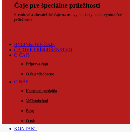
Čaje pre špeciálne príležitosti
Prémiové a zberateľské čaje na oslavy, darčeky alebo výnimočné
príležitosti.
BYLINKOVÉ ČAJE
ČAJOVÉ PRÍSLUŠENSTVO
O ČAJI
Príprava čaju
O čaji všeobecne
O NÁS
Kamenná predajňa
Veľkoobchod
Blog
O nás
KONTAKT