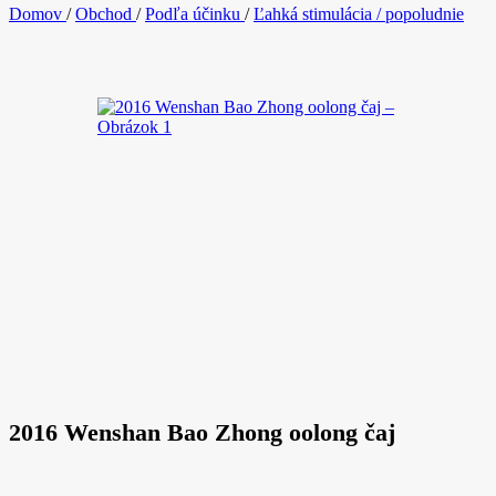
Domov
/
Obchod
/
Podľa účinku
/
Ľahká stimulácia / popoludnie
2016 Wenshan Bao Zhong oolong čaj