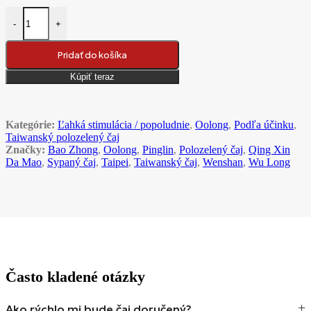
množstvo 2016 Wenshan Bao Zhong oolong čaj
-
+
Pridať do košíka
Kúpiť teraz
Kategórie:
Ľahká stimulácia / popoludnie
,
Oolong
,
Podľa účinku
,
Taiwanský polozelený čaj
Značky:
Bao Zhong
,
Oolong
,
Pinglin
,
Polozelený čaj
,
Qing Xin
Da Mao
,
Sypaný čaj
,
Taipei
,
Taiwanský čaj
,
Wenshan
,
Wu Long
Často kladené otázky
Ako rýchlo mi bude čaj doručený?