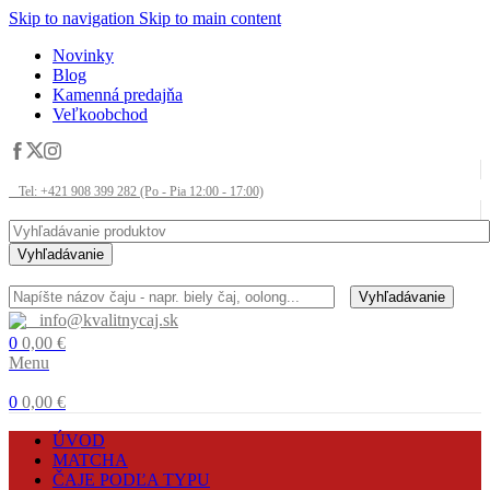
Skip to navigation
Skip to main content
Novinky
Blog
Kamenná predajňa
Veľkoobchod
Tel: +421 908 399 282 (Po - Pia 12:00 - 17:00)
Vyhľadávanie
Vyhľadávanie
info@kvalitnycaj.sk
0
0,00
€
Menu
0
0,00
€
ÚVOD
MATCHA
ČAJE PODĽA TYPU