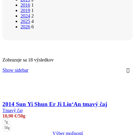
2016
1
2019
1
2024
2
2025
4
2026
6
Zobrazuje sa 18 výsledkov
Show sidebar
2014 Sun Yi Shun Er Ji Liu‘An tmavý čaj
Tmavý čaj
10,90
€
/50g
7g
50g
Výber možností