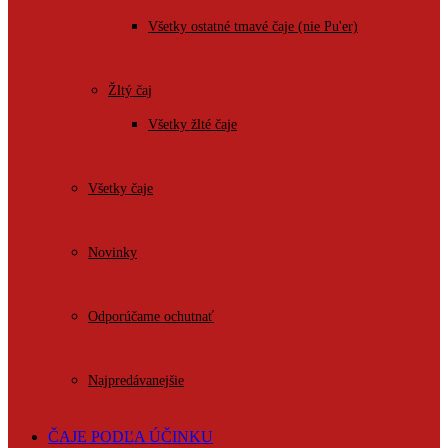
Všetky ostatné tmavé čaje (nie Pu'er)
Žltý čaj
Všetky žlté čaje
Všetky čaje
Novinky
Odporúčame ochutnať
Najpredávanejšie
ČAJE PODĽA ÚČINKU