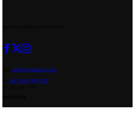
Autentický, kvalitný sypaný a lisovaný čaj
info@kvalitnycaj.sk
Email:
+421 908 399 282
Tel:
(Po - Pia 12:00 - 17:00)
NAVIGÁCIA