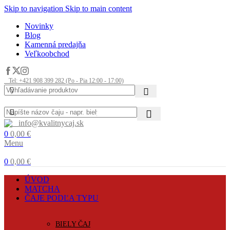
Skip to navigation
Skip to main content
Novinky
Blog
Kamenná predajňa
Veľkoobchod
Tel: +421 908 399 282 (Po - Pia 12:00 - 17:00)
info@kvalitnycaj.sk
0
0,00
€
Menu
0
0,00
€
ÚVOD
MATCHA
ČAJE PODĽA TYPU
BIELY ČAJ