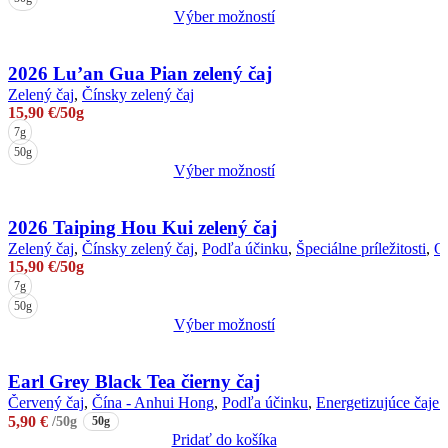
môžete
Výber možností
vybrať
Tento
na
produkt
stránke
má
2026 Lu’an Gua Pian zelený čaj
produktu.
viacero
Zelený čaj
,
Čínsky zelený čaj
variantov.
15,90
€
/50g
Možnosti
7g
si
50g
môžete
Výber možností
vybrať
Tento
na
produkt
stránke
má
2026 Taiping Hou Kui zelený čaj
produktu.
viacero
Zelený čaj
,
Čínsky zelený čaj
,
Podľa účinku
,
Špeciálne príležitosti
,
O
variantov.
15,90
€
/50g
Možnosti
7g
si
50g
môžete
Výber možností
vybrať
Tento
na
produkt
stránke
má
Earl Grey Black Tea čierny čaj
produktu.
viacero
Červený čaj
,
Čína - Anhui Hong
,
Podľa účinku
,
Energetizujúce čaje /
variantov.
5,90
€
/50g
50g
Možnosti
Pridať do košíka