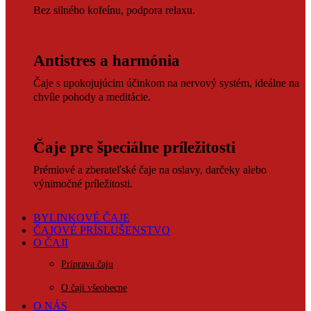
Bez silného kofeínu, podpora relaxu.
Antistres a harmónia
Čaje s upokojujúcim účinkom na nervový systém, ideálne na
chvíle pohody a meditácie.
Čaje pre špeciálne príležitosti
Prémiové a zberateľské čaje na oslavy, darčeky alebo
výnimočné príležitosti.
BYLINKOVÉ ČAJE
ČAJOVÉ PRÍSLUŠENSTVO
O ČAJI
Príprava čaju
O čaji všeobecne
O NÁS