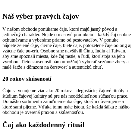
si
môžete
vybrať
Náš výber pravých čajov
na
stránke
produktu.
V našom obchode ponúkame čaje, ktoré majú jasný pôvod a
jedinečný charakter. Nejde o masovú produkciu – každý čaj osobne
ochutnávame a vyberáme priamo od pestovateľov. V ponuke
nájdete zelené čaje, čierne čaje, biele čaje, polozelené čaje oolong aj
vzácne čaje pu-erh. Osobne sme navštívili Čínu, Indiu aj Taiwan,
aby sme spoznali miesta, kde čaj rastie, a ľudí, ktorí stoja za jeho
výrobou. Tieto skúsenosti nám umožňujú vyberať sezónne zbery a
malé šarže s dôrazom na čerstvosť a autentickú chuť.
20 rokov skúseností
Čaju sa venujeme viac ako 20 rokov – degustácie, čajové rituály a
štúdium čajovej kultúry sú pre nás neoddeliteľnou súčasťou práce.
Do nášho sortimentu zaraďujeme iba čaje, ktorým dôverujeme a
ktoré sami pijeme. Vďaka tomu máte istotu, že každá šálka z nášho
obchodu je overená praxou a skúsenosťou.
Čaj ako každodenný rituál