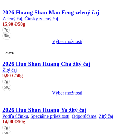
Tento
na
produkt
stránke
má
2026 Huang Shan Mao Feng zelený čaj
produktu.
viacero
Zelený čaj
,
Čínsky zelený čaj
variantov.
15,90
€
/50g
Možnosti
7g
si
50g
môžete
Výber možností
vybrať
Tento
na
produkt
NOVÉ
stránke
má
produktu.
viacero
2026 Huo Shan Huang Cha žltý čaj
variantov.
Žltý čaj
Možnosti
9,90
€
/50g
si
7g
môžete
50g
vybrať
Výber možností
na
Tento
stránke
produkt
produktu.
má
2026 Huo Shan Huang Ya žltý čaj
viacero
Podľa účinku
,
Špeciálne príležitosti
,
Odporúčame
,
Žltý čaj
variantov.
14,90
€
/50g
Možnosti
7g
si
50g