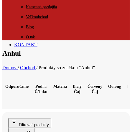
Kamenná predajňa
Veľkoobchod
Blog
O nás
KONTAKT
Anhui
Domov
/
Obchod
/
Produkty so značkou “Anhui”
Odporúčame
Podľa
Matcha
Biely
Červený
Oolong
Pu
Účinku
Čaj
Čaj
Filtrovať produkty