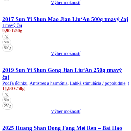
Výber možností
vybrať
Tento
na
produkt
stránke
má
2017 Sun Yi Shun Mao Jian Liu‘An 500g tmavý čaj
produktu.
viacero
Tmavý čaj
variantov.
9,90
€
/50g
Možnosti
7g
si
50g
môžete
500g
vybrať
Výber možností
na
Tento
stránke
produkt
produktu.
má
2019 Sun Yi Shun Gong Jian Liu‘An 250g tmavý
viacero
čaj
variantov.
Podľa účinku
,
Antistres a harmónia
,
Ľahká stimulácia / popoludnie
,
O
Možnosti
11,90
€
/50g
si
7g
môžete
vybrať
50g
na
250g
stránke
Výber možností
produktu.
Tento
produkt
má
2025 Huang Shan Dong Fang Mei Ren – Bai Hao