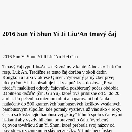
2016 Sun Yi Shun Yi Ji Liu‘An tmavý čaj
2016 Sun Yi Shun Yi Ji Liu‘An Hei Cha
Tmavý čaj typu Liu-An – tiež známy v kantónštine ako Luk On
resp. Luk An. Tradične sa tento čaj dorába v okolí dedín
Rongkou a Luxi v okrese Qimen. Vyberaný jarný zber prvej
triedy (čín. Yi Ji – obsahuje lístky a púčiky – doslova „Prvá
trieda“) malolistej odrody čajovníka pozbieraný počas obdobia
‚Obilného dažďa‘ (čín. Gu Yu), ktoré trvá približne od 5. do 20.
apríla. Po pečení na miernom ohni a naparovaní bol ľahko
natlačený do 500 gramových bambusových košíkov vystlaných
bambusovým šúpolím, kde pomaly vyzrieva už viac ako 4 roky.
Často sa kúsky tejto bambusovej „kôry“ lúhujú spolu s čajovými
lístkami aby vyzdvihli chuť pripraveného čaju. Vyrobený
čajovou továrňou Sun Yi Shun, ktorá prebrala svoj názov od
pôvodnej, už zaniknutej slávnej značky. V tradičnej čínskej