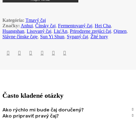
Kategória:
Tmavý čaj
Značky:
Anhui
,
Čínsky čaj
,
Fermentovaný čaj
,
Hei Cha
,
Huangshan
,
Lisovaný čaj
,
Liu'An
,
Prirodzene zrejúci čaj
,
Qimen
,
Slávne čínske čaje
,
Sun Yi Shun
,
Sypaný čaj
,
Žlté hory
Často kladené otázky
Ako rýchlo mi bude čaj doručený?
Ako pripraviť pravý čaj?
Je možné čaj lúhovať viackrát?
Ako dlho čaj vydrží?
Je čaj vhodný aj na každodenné pitie?