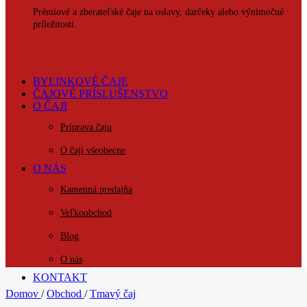
Prémiové a zberateľské čaje na oslavy, darčeky alebo výnimočné
príležitosti.
BYLINKOVÉ ČAJE
ČAJOVÉ PRÍSLUŠENSTVO
O ČAJI
Príprava čaju
O čaji všeobecne
O NÁS
Kamenná predajňa
Veľkoobchod
Blog
O nás
KONTAKT
Domov
/
Obchod
/
Tmavý čaj