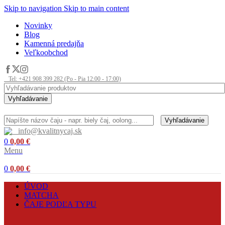
Skip to navigation
Skip to main content
Novinky
Blog
Kamenná predajňa
Veľkoobchod
Tel: +421 908 399 282 (Po - Pia 12:00 - 17:00)
Vyhľadávanie
Vyhľadávanie
info@kvalitnycaj.sk
0
0,00
€
Menu
0
0,00
€
ÚVOD
MATCHA
ČAJE PODĽA TYPU