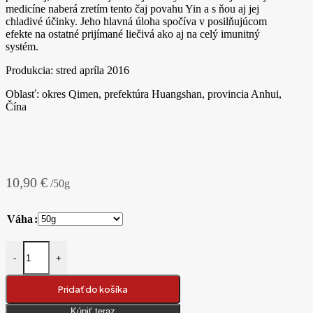
medicíne naberá zretím tento čaj povahu Yin a s ňou aj jej
chladivé účinky. Jeho hlavná úloha spočíva v posilňujúcom
efekte na ostatné prijímané liečivá ako aj na celý imunitný
systém.
Produkcia: stred apríla 2016
Oblasť: okres Qimen, prefektúra Huangshan, provincia Anhui,
Čína
10,90
€
/50g
Váha
množstvo 2016 Sun Yi Shun Yi Ji Liu‘An tmavý čaj
-
+
Pridať do košíka
Kúpiť teraz