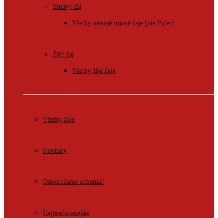
Tmavý čaj
Všetky ostatné tmavé čaje (nie Pu'er)
Žltý čaj
Všetky žlté čaje
Všetky čaje
Novinky
Odporúčame ochutnať
Najpredávanejšie