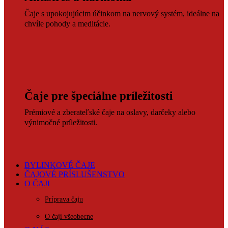
Čaje s upokojujúcim účinkom na nervový systém, ideálne na
chvíle pohody a meditácie.
Čaje pre špeciálne príležitosti
Prémiové a zberateľské čaje na oslavy, darčeky alebo
výnimočné príležitosti.
BYLINKOVÉ ČAJE
ČAJOVÉ PRÍSLUŠENSTVO
O ČAJI
Príprava čaju
O čaji všeobecne