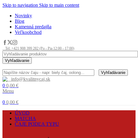
Skip to navigation
Skip to main content
Novinky
Blog
Kamenná predajňa
Veľkoobchod
Tel: +421 908 399 282 (Po - Pia 12:00 - 17:00)
Vyhľadávanie
Vyhľadávanie
info@kvalitnycaj.sk
0
0,00
€
Menu
0
0,00
€
ÚVOD
MATCHA
ČAJE PODĽA TYPU