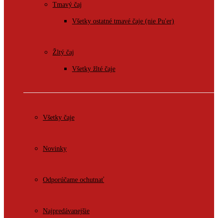
Tmavý čaj
Všetky ostatné tmavé čaje (nie Pu'er)
Žltý čaj
Všetky žlté čaje
Všetky čaje
Novinky
Odporúčame ochutnať
Najpredávanejšie