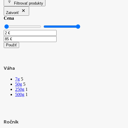
Filtrovať produkty
Zatvoriť
Cena
Použiť
Váha
7g
5
50g
5
250g
1
500g
1
Ročník