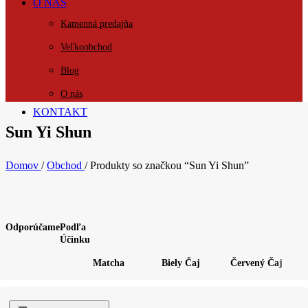
O NÁS
Kamenná predajňa
Veľkoobchod
Blog
O nás
KONTAKT
Sun Yi Shun
Domov
/
Obchod
/
Produkty so značkou “Sun Yi Shun”
Odporúčame
Podľa
Účinku
Matcha
Biely Čaj
Červený Čaj
O