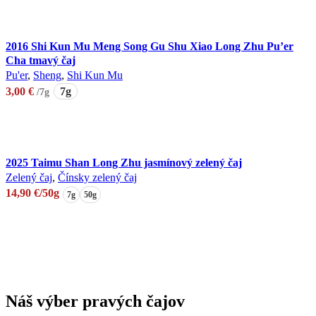
2016 Shi Kun Mu Meng Song Gu Shu Xiao Long Zhu Pu’er
Cha tmavý čaj
Pu'er
,
Sheng
,
Shi Kun Mu
3,00
€
7g
/7g
Pridať do košíka
2025 Taimu Shan Long Zhu jasmínový zelený čaj
Zelený čaj
,
Čínsky zelený čaj
14,90
€
/50g
7g
50g
Výber možností
Tento
produkt
má
viacero
variantov.
Náš výber pravých čajov
Možnosti