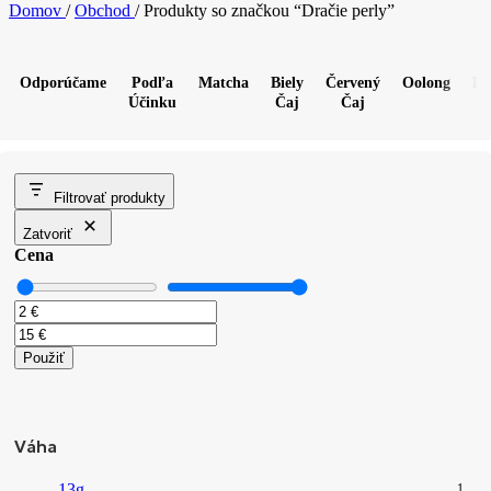
Domov
/
Obchod
/
Produkty so značkou “Dračie perly”
Odporúčame
Podľa
Matcha
Biely
Červený
Oolong
Pu
Účinku
Čaj
Čaj
Filtrovať produkty
Zatvoriť
Cena
Použiť
Váha
13g
1