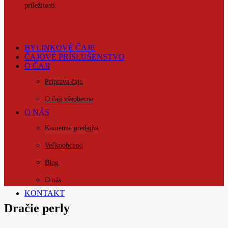
príležitosti.
BYLINKOVÉ ČAJE
ČAJOVÉ PRÍSLUŠENSTVO
O ČAJI
Príprava čaju
O čaji všeobecne
O NÁS
Kamenná predajňa
Veľkoobchod
Blog
O nás
KONTAKT
Dračie perly