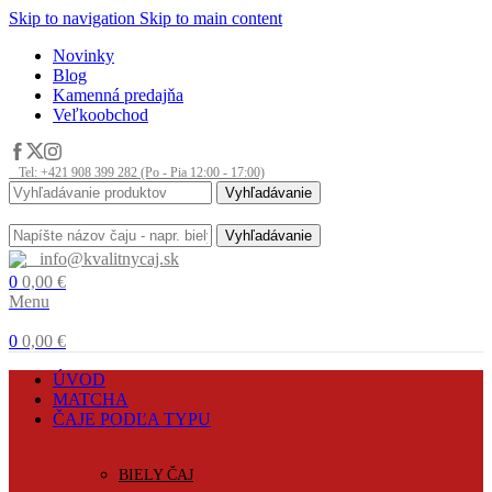
Skip to navigation
Skip to main content
Novinky
Blog
Kamenná predajňa
Veľkoobchod
Tel: +421 908 399 282 (Po - Pia 12:00 - 17:00)
Vyhľadávanie
Vyhľadávanie
info@kvalitnycaj.sk
0
0,00
€
Menu
0
0,00
€
ÚVOD
MATCHA
ČAJE PODĽA TYPU
BIELY ČAJ