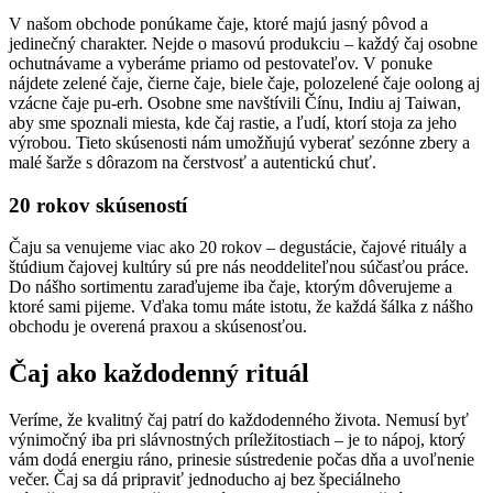
si
V našom obchode ponúkame čaje, ktoré majú jasný pôvod a
jedinečný charakter. Nejde o masovú produkciu – každý čaj osobne
môžete
ochutnávame a vyberáme priamo od pestovateľov. V ponuke
vybrať
nájdete zelené čaje, čierne čaje, biele čaje, polozelené čaje oolong aj
na
vzácne čaje pu-erh. Osobne sme navštívili Čínu, Indiu aj Taiwan,
stránke
aby sme spoznali miesta, kde čaj rastie, a ľudí, ktorí stoja za jeho
produktu.
výrobou. Tieto skúsenosti nám umožňujú vyberať sezónne zbery a
malé šarže s dôrazom na čerstvosť a autentickú chuť.
20 rokov skúseností
Čaju sa venujeme viac ako 20 rokov – degustácie, čajové rituály a
štúdium čajovej kultúry sú pre nás neoddeliteľnou súčasťou práce.
Do nášho sortimentu zaraďujeme iba čaje, ktorým dôverujeme a
ktoré sami pijeme. Vďaka tomu máte istotu, že každá šálka z nášho
obchodu je overená praxou a skúsenosťou.
Čaj ako každodenný rituál
Veríme, že kvalitný čaj patrí do každodenného života. Nemusí byť
výnimočný iba pri slávnostných príležitostiach – je to nápoj, ktorý
vám dodá energiu ráno, prinesie sústredenie počas dňa a uvoľnenie
večer. Čaj sa dá pripraviť jednoducho aj bez špeciálneho