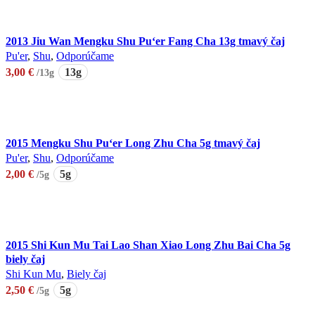
2013 Jiu Wan Mengku Shu Pu‘er Fang Cha 13g tmavý čaj
Pu'er
,
Shu
,
Odporúčame
3,00
€
13g
/13g
Pridať do košíka
2015 Mengku Shu Pu‘er Long Zhu Cha 5g tmavý čaj
Pu'er
,
Shu
,
Odporúčame
2,00
€
5g
/5g
Pridať do košíka
2015 Shi Kun Mu Tai Lao Shan Xiao Long Zhu Bai Cha 5g
biely čaj
Shi Kun Mu
,
Biely čaj
2,50
€
5g
/5g
Pridať do košíka