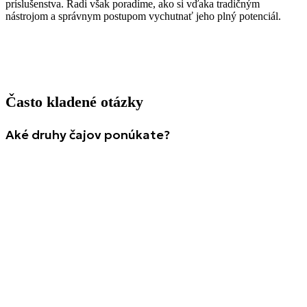
príslušenstva. Radi však poradíme, ako si vďaka tradičným
nástrojom a správnym postupom vychutnať jeho plný potenciál.
Často kladené otázky
Aké druhy čajov ponúkate?
Ponúkame zelené, čierne, biele, polozelené čaje (oolong) aj vzácne
pu-erhy a ďalšie. V sortimente nájdete aj bylinkové zmesi a čajové
príslušenstvo.
Ako rýchlo mi bude čaj doručený?
Zvyčajne by doručenie malo trvať v intervale od 2 do 5 dní. Čaj
balíme do kvalitných, nepriedušných obalov, ktoré chránia arómu aj
čerstvosť. Vašu objednávku odosielame čo najskôr, aby ste si čaj
mohli vychutnať už o pár dní.
Ako dlho čaj vydrží?