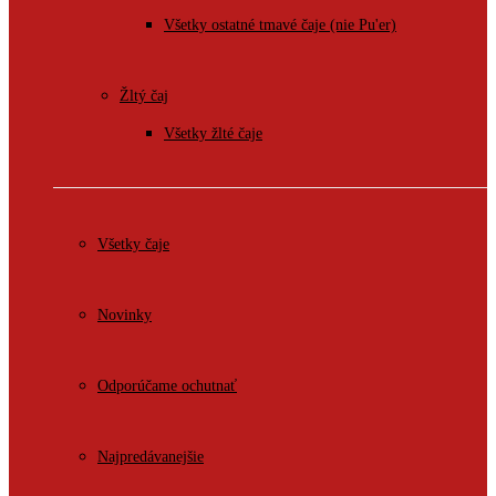
Všetky ostatné tmavé čaje (nie Pu'er)
Žltý čaj
Všetky žlté čaje
Všetky čaje
Novinky
Odporúčame ochutnať
Najpredávanejšie