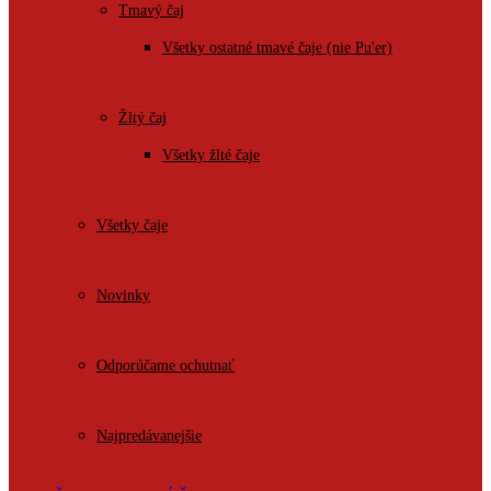
Tmavý čaj
Všetky ostatné tmavé čaje (nie Pu'er)
Žltý čaj
Všetky žlté čaje
Všetky čaje
Novinky
Odporúčame ochutnať
Najpredávanejšie