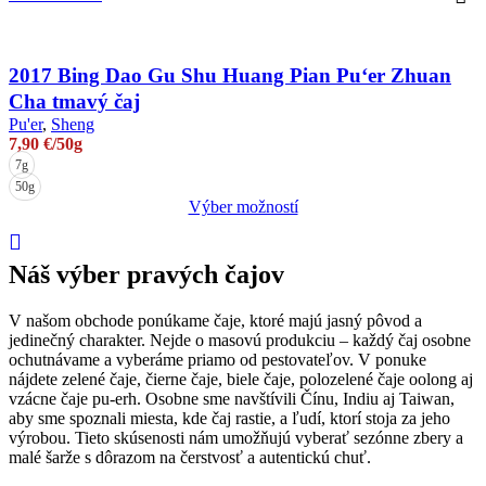
2017 Bing Dao Gu Shu Huang Pian Pu‘er Zhuan
Cha tmavý čaj
Pu'er
,
Sheng
7,90
€
/50g
7g
50g
Výber možností
Tento
produkt
má
Náš výber pravých čajov
viacero
variantov.
V našom obchode ponúkame čaje, ktoré majú jasný pôvod a
Možnosti
jedinečný charakter. Nejde o masovú produkciu – každý čaj osobne
si
ochutnávame a vyberáme priamo od pestovateľov. V ponuke
môžete
nájdete zelené čaje, čierne čaje, biele čaje, polozelené čaje oolong aj
vybrať
vzácne čaje pu-erh. Osobne sme navštívili Čínu, Indiu aj Taiwan,
na
aby sme spoznali miesta, kde čaj rastie, a ľudí, ktorí stoja za jeho
stránke
výrobou. Tieto skúsenosti nám umožňujú vyberať sezónne zbery a
produktu.
malé šarže s dôrazom na čerstvosť a autentickú chuť.