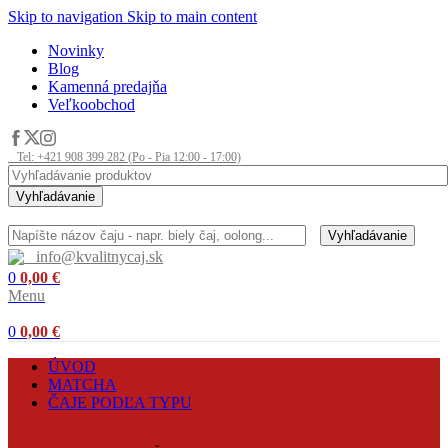
Skip to navigation
Skip to main content
Novinky
Blog
Kamenná predajňa
Veľkoobchod
Tel: +421 908 399 282 (Po - Pia 12:00 - 17:00)
Vyhľadávanie
Vyhľadávanie
info@kvalitnycaj.sk
0
0,00
€
Menu
0
0,00
€
ÚVOD
MATCHA
ČAJE PODĽA TYPU