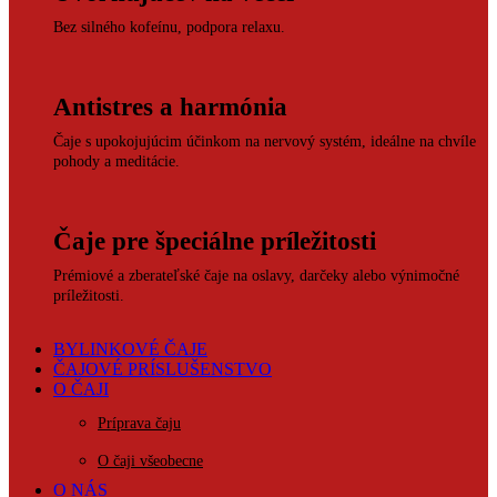
Bez silného kofeínu, podpora relaxu.
Antistres a harmónia
Čaje s upokojujúcim účinkom na nervový systém, ideálne na chvíle
pohody a meditácie.
Čaje pre špeciálne príležitosti
Prémiové a zberateľské čaje na oslavy, darčeky alebo výnimočné
príležitosti.
BYLINKOVÉ ČAJE
ČAJOVÉ PRÍSLUŠENSTVO
O ČAJI
Príprava čaju
O čaji všeobecne
O NÁS