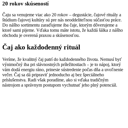
20 rokov skúseností
Čaju sa venujeme viac ako 20 rokov – degustácie, čajové rituály a
štúdium čajovej kultúry sú pre nás neoddeliteľnou súčasťou práce.
Do nášho sortimentu zaraďujeme iba čaje, ktorým dôverujeme a
ktoré sami pijeme. Vďaka tomu máte istotu, že každá šálka z nášho
obchodu je overená praxou a skúsenosťou.
Čaj ako každodenný rituál
Veríme, že kvalitný čaj patrí do každodenného života. Nemusí byť
výnimočný iba pri slávnostných príležitostiach – je to nápoj, ktorý
vám dodá energiu ráno, prinesie sústredenie počas dňa a uvoľnenie
večer. Čaj sa dá pripraviť jednoducho aj bez špeciálneho
príslušenstva. Radi však poradíme, ako si vďaka tradičným
nástrojom a správnym postupom vychutnať jeho plný potenciál.
Často kladené otázky
Aké druhy čajov ponúkate?