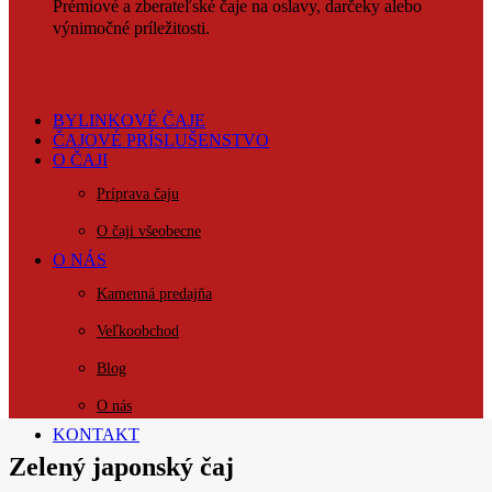
Prémiové a zberateľské čaje na oslavy, darčeky alebo
výnimočné príležitosti.
BYLINKOVÉ ČAJE
ČAJOVÉ PRÍSLUŠENSTVO
O ČAJI
Príprava čaju
O čaji všeobecne
O NÁS
Kamenná predajňa
Veľkoobchod
Blog
O nás
KONTAKT
Zelený japonský čaj