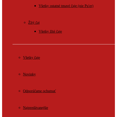
Všetky ostatné tmavé čaje (nie Pu'er)
Žltý čaj
Všetky žlté čaje
Všetky čaje
Novinky
Odporúčame ochutnať
Najpredávanejšie