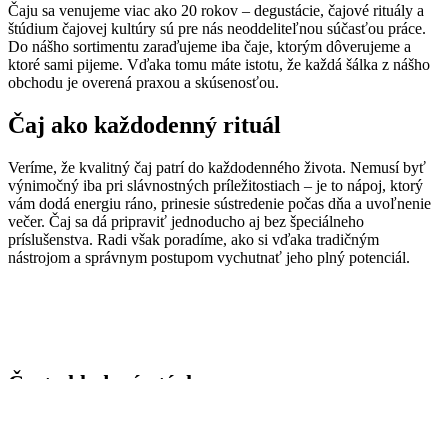
Čaju sa venujeme viac ako 20 rokov – degustácie, čajové rituály a
štúdium čajovej kultúry sú pre nás neoddeliteľnou súčasťou práce.
Do nášho sortimentu zaraďujeme iba čaje, ktorým dôverujeme a
ktoré sami pijeme. Vďaka tomu máte istotu, že každá šálka z nášho
obchodu je overená praxou a skúsenosťou.
Čaj ako každodenný rituál
Veríme, že kvalitný čaj patrí do každodenného života. Nemusí byť
výnimočný iba pri slávnostných príležitostiach – je to nápoj, ktorý
vám dodá energiu ráno, prinesie sústredenie počas dňa a uvoľnenie
večer. Čaj sa dá pripraviť jednoducho aj bez špeciálneho
príslušenstva. Radi však poradíme, ako si vďaka tradičným
nástrojom a správnym postupom vychutnať jeho plný potenciál.
Často kladené otázky
Aké druhy čajov ponúkate?