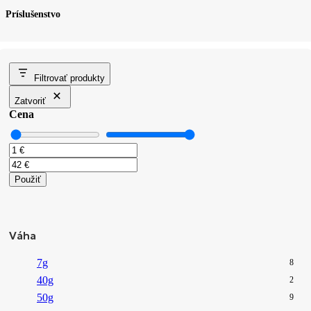
Príslušenstvo
Filtrovať produkty
Zatvoriť
Cena
Použiť
Váha
7g
8
40g
2
50g
9