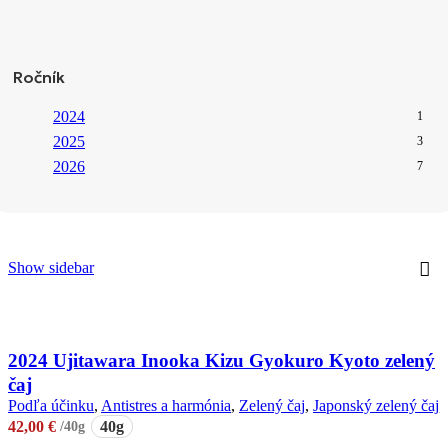
Ročník
2024
1
2025
3
2026
7
Show sidebar
2024 Ujitawara Inooka Kizu Gyokuro Kyoto zelený
čaj
Podľa účinku
,
Antistres a harmónia
,
Zelený čaj
,
Japonský zelený čaj
,
42,00
€
/40g
40g