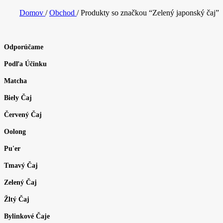
Domov
/
Obchod
/
Produkty so značkou “Zelený japonský čaj”
Odporúčame
Podľa Účinku
Matcha
Biely Čaj
Červený Čaj
Oolong
Pu'er
Tmavý Čaj
Zelený Čaj
Žltý Čaj
Bylinkové Čaje