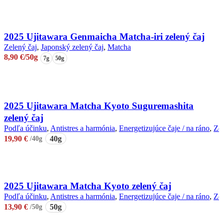
Pridať do košíka
2025 Ujitawara Genmaicha Matcha-iri zelený čaj
Zelený čaj
,
Japonský zelený čaj
,
Matcha
8,90
€
/50g
7g
50g
Výber možností
Tento
produkt
má
2025 Ujitawara Matcha Kyoto Suguremashita
viacero
zelený čaj
variantov.
Podľa účinku
,
Antistres a harmónia
,
Energetizujúce čaje / na ráno
,
Ze
Možnosti
19,90
€
/40g
40g
si
môžete
Pridať do košíka
vybrať
na
stránke
produktu.
2025 Ujitawara Matcha Kyoto zelený čaj
Podľa účinku
,
Antistres a harmónia
,
Energetizujúce čaje / na ráno
,
Ze
13,90
€
/50g
50g
Pridať do košíka