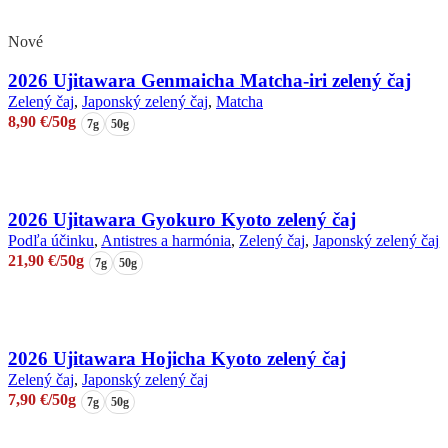
Nové
2026 Ujitawara Genmaicha Matcha-iri zelený čaj
Zelený čaj
,
Japonský zelený čaj
,
Matcha
8,90
€
/50g
7g
50g
Výber možností
Tento
produkt
má
2026 Ujitawara Gyokuro Kyoto zelený čaj
viacero
Podľa účinku
,
Antistres a harmónia
,
Zelený čaj
,
Japonský zelený čaj
,
variantov.
21,90
€
/50g
7g
50g
Možnosti
si
Výber možností
môžete
Tento
vybrať
produkt
na
má
2026 Ujitawara Hojicha Kyoto zelený čaj
stránke
viacero
produktu.
Zelený čaj
,
Japonský zelený čaj
variantov.
7,90
€
/50g
7g
50g
Možnosti
si
Výber možností
môžete