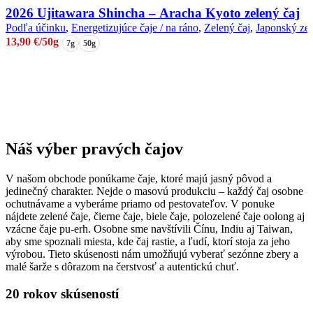
na
má
2026 Ujitawara Shincha – Aracha Kyoto zelený čaj
stránke
viacero
produktu.
Podľa účinku
,
Energetizujúce čaje / na ráno
,
Zelený čaj
,
Japonský zel
variantov.
13,90
€
/50g
7g
50g
Možnosti
si
Výber možností
môžete
Tento
vybrať
produkt
na
má
stránke
viacero
produktu.
variantov.
Možnosti
Náš výber pravých čajov
si
môžete
V našom obchode ponúkame čaje, ktoré majú jasný pôvod a
vybrať
jedinečný charakter. Nejde o masovú produkciu – každý čaj osobne
na
ochutnávame a vyberáme priamo od pestovateľov. V ponuke
stránke
nájdete zelené čaje, čierne čaje, biele čaje, polozelené čaje oolong aj
produktu.
vzácne čaje pu-erh. Osobne sme navštívili Čínu, Indiu aj Taiwan,
aby sme spoznali miesta, kde čaj rastie, a ľudí, ktorí stoja za jeho
výrobou. Tieto skúsenosti nám umožňujú vyberať sezónne zbery a
malé šarže s dôrazom na čerstvosť a autentickú chuť.
20 rokov skúseností