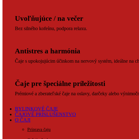
Uvoľňujúce / na večer
Bez silného kofeínu, podpora relaxu.
Antistres a harmónia
Čaje s upokojujúcim účinkom na nervový systém, ideálne na ch
Čaje pre špeciálne príležitosti
Prémiové a zberateľské čaje na oslavy, darčeky alebo výnimočné
BYLINKOVÉ ČAJE
ČAJOVÉ PRÍSLUŠENSTVO
O ČAJI
Príprava čaju