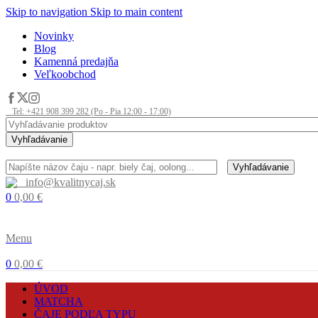
Skip to navigation
Skip to main content
Novinky
Blog
Kamenná predajňa
Veľkoobchod
Tel: +421 908 399 282 (Po - Pia 12:00 - 17:00)
Vyhľadávanie
Vyhľadávanie
info@kvalitnycaj.sk
0
0,00
€
Menu
0
0,00
€
ÚVOD
MATCHA
ČAJE PODĽA TYPU