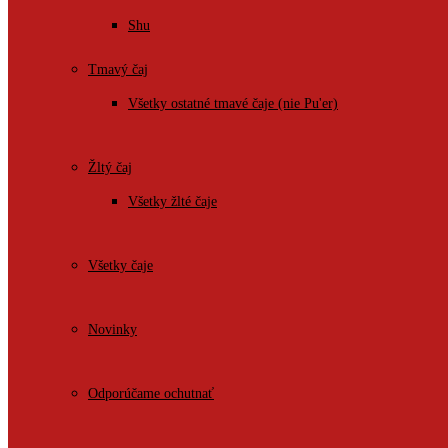
Shu
Tmavý čaj
Všetky ostatné tmavé čaje (nie Pu'er)
Žltý čaj
Všetky žlté čaje
Všetky čaje
Novinky
Odporúčame ochutnať