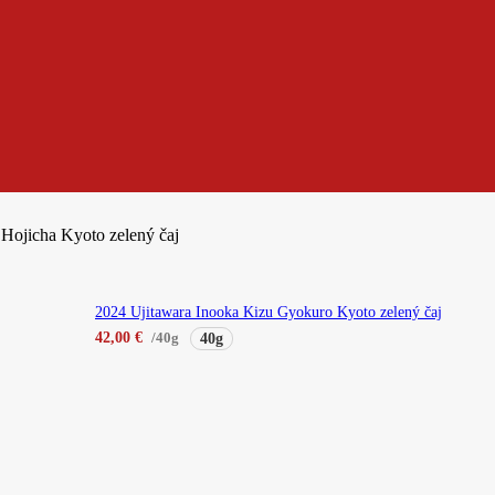
 Hojicha Kyoto zelený čaj
2024 Ujitawara Inooka Kizu Gyokuro Kyoto zelený čaj
42,00
€
/40g
40g