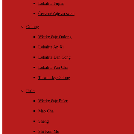
Lokalita Fujian
Červené čaje zo sveta
Oolong
Všetky čaje Oolong
Lokalita An Xi
Lokalita Dan Cong
Lokalita Yan Cha
Taiwanský Oolong
Pu'er
Všetky čaje Pu'er
Mao Cha
Sheng
Shi Kun Mu