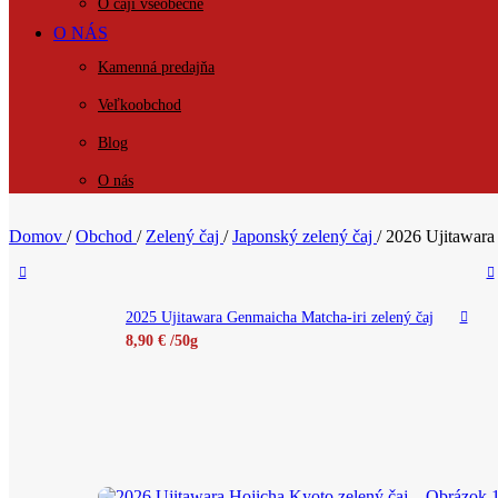
O čaji všeobecne
O NÁS
Kamenná predajňa
Veľkoobchod
Blog
O nás
KONTAKT
Domov
/
Obchod
/
Zelený čaj
/
Japonský zelený čaj
/
2026 Ujitawara
2025 Ujitawara Genmaicha Matcha-iri zelený čaj
8,90
€
/50g