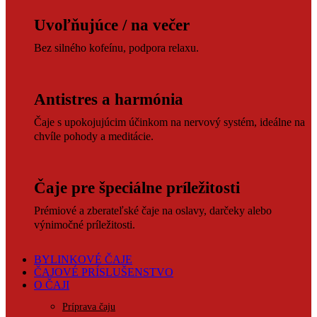
Uvoľňujúce / na večer
Bez silného kofeínu, podpora relaxu.
Antistres a harmónia
Čaje s upokojujúcim účinkom na nervový systém, ideálne na
chvíle pohody a meditácie.
Čaje pre špeciálne príležitosti
Prémiové a zberateľské čaje na oslavy, darčeky alebo
výnimočné príležitosti.
BYLINKOVÉ ČAJE
ČAJOVÉ PRÍSLUŠENSTVO
O ČAJI
Príprava čaju