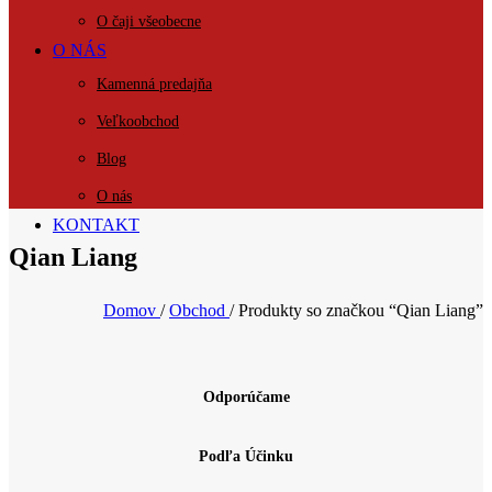
O čaji všeobecne
O NÁS
Kamenná predajňa
Veľkoobchod
Blog
O nás
KONTAKT
Qian Liang
Domov
/
Obchod
/
Produkty so značkou “Qian Liang”
Odporúčame
Podľa Účinku