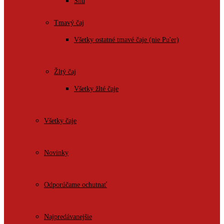
Shu
Tmavý čaj
Všetky ostatné tmavé čaje (nie Pu'er)
Žltý čaj
Všetky žlté čaje
Všetky čaje
Novinky
Odporúčame ochutnať
Najpredávanejšie