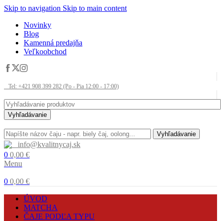
Skip to navigation
Skip to main content
Novinky
Blog
Kamenná predajňa
Veľkoobchod
Tel: +421 908 399 282 (Po - Pia 12:00 - 17:00)
Vyhľadávanie
Vyhľadávanie
info@kvalitnycaj.sk
0
0,00
€
Menu
0
0,00
€
ÚVOD
MATCHA
ČAJE PODĽA TYPU