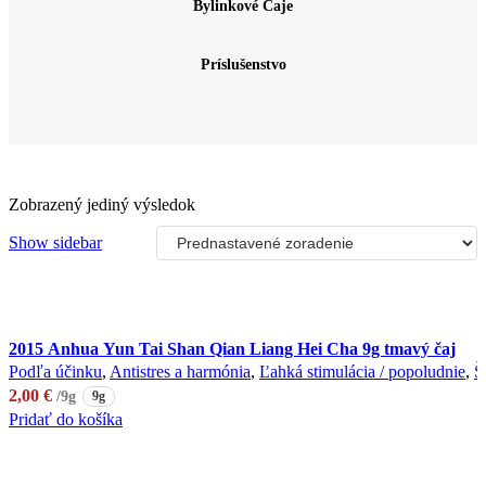
Bylinkové Čaje
Príslušenstvo
Zobrazený jediný výsledok
Show sidebar
2015 Anhua Yun Tai Shan Qian Liang Hei Cha 9g tmavý čaj
Podľa účinku
,
Antistres a harmónia
,
Ľahká stimulácia / popoludnie
,
Š
2,00
€
/9g
9g
Pridať do košíka