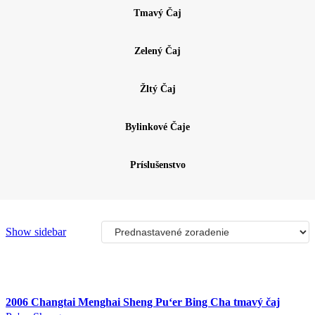
Tmavý Čaj
Zelený Čaj
Žltý Čaj
Bylinkové Čaje
Príslušenstvo
Show sidebar
2006 Changtai Menghai Sheng Pu‘er Bing Cha tmavý čaj