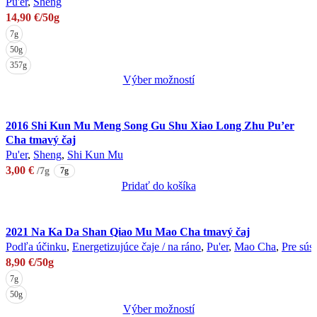
Pu'er
,
Sheng
14,90
€
/50g
7g
50g
357g
Výber možností
Tento
produkt
má
2016 Shi Kun Mu Meng Song Gu Shu Xiao Long Zhu Pu’er
Cha tmavý čaj
viacero
Pu'er
,
Sheng
,
Shi Kun Mu
variantov.
3,00
€
/7g
7g
Možnosti
Pridať do košíka
si
môžete
vybrať
2021 Na Ka Da Shan Qiao Mu Mao Cha tmavý čaj
na
Podľa účinku
,
Energetizujúce čaje / na ráno
,
Pu'er
,
Mao Cha
,
Pre súst
stránke
8,90
€
/50g
produktu.
7g
50g
Výber možností