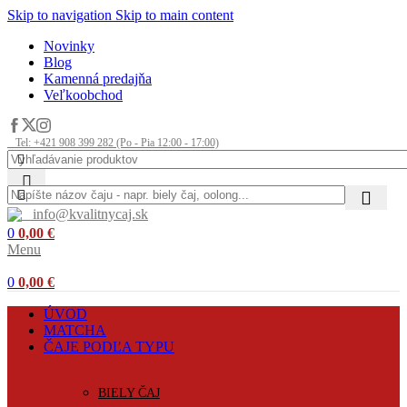
Skip to navigation
Skip to main content
Novinky
Blog
Kamenná predajňa
Veľkoobchod
Tel: +421 908 399 282 (Po - Pia 12:00 - 17:00)
info@kvalitnycaj.sk
0
0,00
€
Menu
0
0,00
€
ÚVOD
MATCHA
ČAJE PODĽA TYPU
BIELY ČAJ