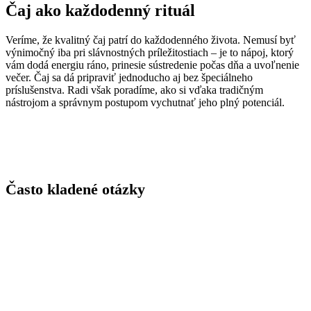
Čaj ako každodenný rituál
Veríme, že kvalitný čaj patrí do každodenného života. Nemusí byť
výnimočný iba pri slávnostných príležitostiach – je to nápoj, ktorý
vám dodá energiu ráno, prinesie sústredenie počas dňa a uvoľnenie
večer. Čaj sa dá pripraviť jednoducho aj bez špeciálneho
príslušenstva. Radi však poradíme, ako si vďaka tradičným
nástrojom a správnym postupom vychutnať jeho plný potenciál.
Často kladené otázky
Aké druhy čajov ponúkate?
Ako rýchlo mi bude čaj doručený?
Ako dlho čaj vydrží?
Ako pripraviť pravý čaj?
Je čaj vhodný aj na každodenné pitie?
Musím použiť špeciálnu kanvicu alebo čajník?
Stále neviete? Kontaktujte nás