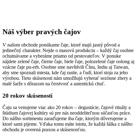
Tento
produkt
má
viacero
variantov.
Náš výber pravých čajov
Možnosti
si
V našom obchode ponúkame čaje, ktoré majú jasný pôvod a
jedinečný charakter. Nejde o masovú produkciu – každý čaj osobne
môžete
ochutnávame a vyberáme priamo od pestovateľov. V ponuke
vybrať
nájdete zelené čaje, čierne čaje, biele čaje, polozelené čaje oolong aj
na
vzácne čaje pu-erh. Osobne sme navštívili Čínu, Indiu aj Taiwan,
stránke
aby sme spoznali miesta, kde čaj rastie, a ľudí, ktorí stoja za jeho
produktu.
výrobou. Tieto skúsenosti nám umožňujú vyberať sezónne zbery a
malé šarže s dôrazom na čerstvosť a autentickú chuť.
20 rokov skúseností
Čaju sa venujeme viac ako 20 rokov – degustácie, čajové rituály a
štúdium čajovej kultúry sú pre nás neoddeliteľnou súčasťou práce.
Do nášho sortimentu zaraďujeme iba čaje, ktorým dôverujeme a
ktoré sami pijeme. Vďaka tomu máte istotu, že každá šálka z nášho
obchodu je overená praxou a skúsenosťou.