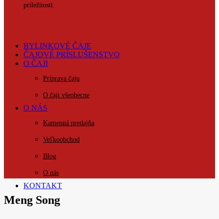
príležitosti.
BYLINKOVÉ ČAJE
ČAJOVÉ PRÍSLUŠENSTVO
O ČAJI
Príprava čaju
O čaji všeobecne
O NÁS
Kamenná predajňa
Veľkoobchod
Blog
O nás
KONTAKT
Meng Song