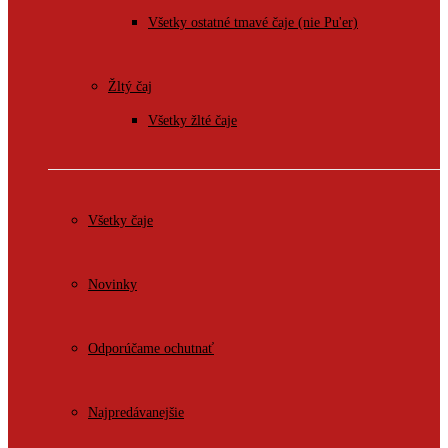
Všetky ostatné tmavé čaje (nie Pu'er)
Žltý čaj
Všetky žlté čaje
Všetky čaje
Novinky
Odporúčame ochutnať
Najpredávanejšie