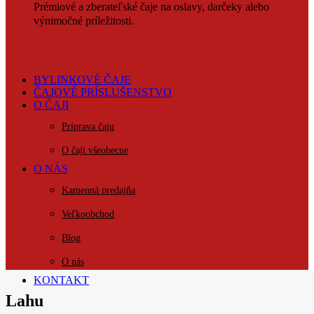
Prémiové a zberateľské čaje na oslavy, darčeky alebo
výnimočné príležitosti.
BYLINKOVÉ ČAJE
ČAJOVÉ PRÍSLUŠENSTVO
O ČAJI
Príprava čaju
O čaji všeobecne
O NÁS
Kamenná predajňa
Veľkoobchod
Blog
O nás
KONTAKT
Lahu