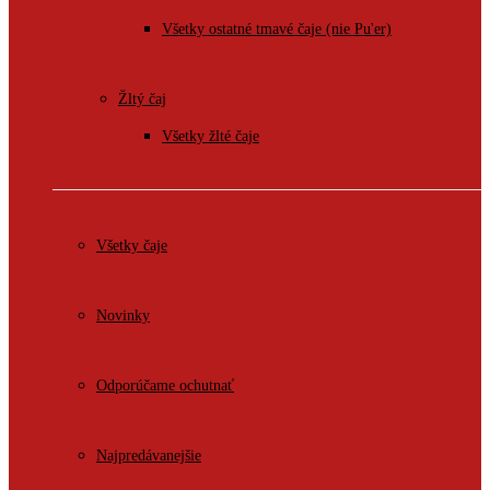
Všetky ostatné tmavé čaje (nie Pu'er)
Žltý čaj
Všetky žlté čaje
Všetky čaje
Novinky
Odporúčame ochutnať
Najpredávanejšie