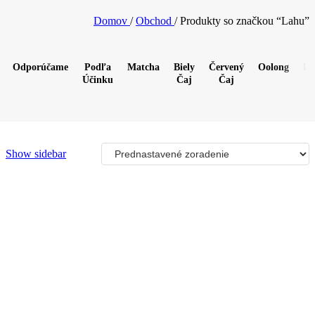
Domov
/
Obchod
/
Produkty so značkou “Lahu”
Odporúčame
Podľa
Matcha
Biely
Červený
Oolong
Pu
Účinku
Čaj
Čaj
Show sidebar
2017 Hekai Gu Shu Pu‘er Bing Cha tmavý čaj
Podľa účinku
,
Energetizujúce čaje / na ráno
,
Pre sústredenie / do prác
12,90
€
/50g
7g
50g
357g
Tento
Výber možností
produkt