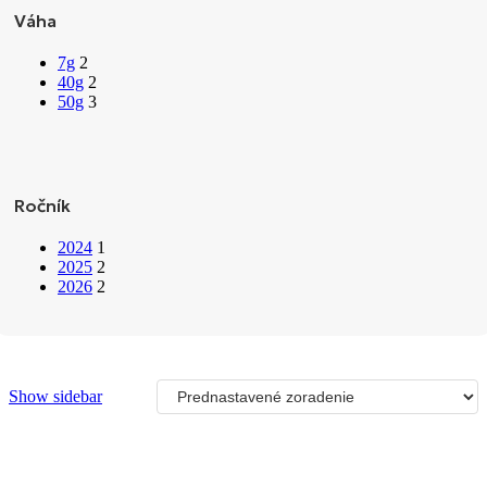
Váha
7g
2
40g
2
50g
3
Ročník
2024
1
2025
2
2026
2
Show sidebar
2024 Ujitawara Inooka Kizu Gyokuro Kyoto zelený