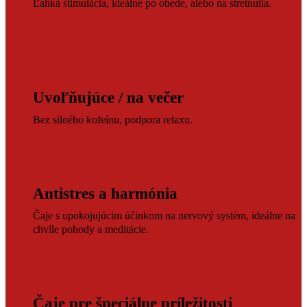
Ľahká stimulácia, ideálne po obede, alebo na stretnutia.
Uvoľňujúce / na večer
Bez silného kofeínu, podpora relaxu.
Antistres a harmónia
Čaje s upokojujúcim účinkom na nervový systém, ideálne na
chvíle pohody a meditácie.
Čaje pre špeciálne príležitosti