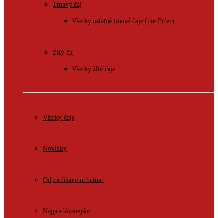
Tmavý čaj
Všetky ostatné tmavé čaje (nie Pu'er)
Žltý čaj
Všetky žlté čaje
Všetky čaje
Novinky
Odporúčame ochutnať
Najpredávanejšie