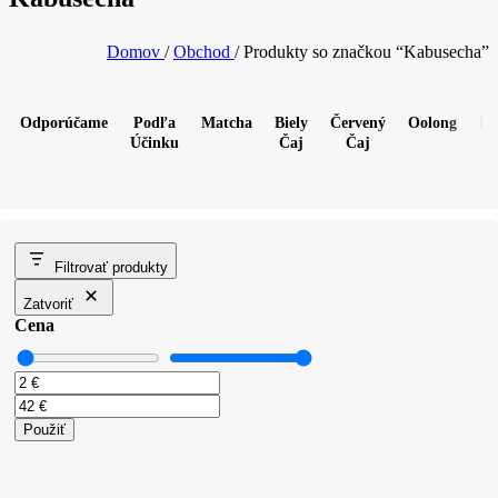
Domov
/
Obchod
/
Produkty so značkou “Kabusecha”
Odporúčame
Podľa
Matcha
Biely
Červený
Oolong
Pu
Účinku
Čaj
Čaj
Filtrovať produkty
Zatvoriť
Cena
Použiť