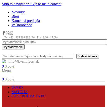
Skip to navigation
Skip to main content
Novinky
Blog
Kamenná predajňa
Veľkoobchod
Tel: +421 908 399 282 (Po - Pia 12:00 - 17:00)
Vyhľadávanie
Vyhľadávanie
info@kvalitnycaj.sk
0
0,00
€
Menu
0
0,00
€
ÚVOD
MATCHA
ČAJE PODĽA TYPU