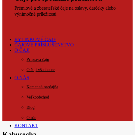
Prémiové a zberateľské čaje na oslavy, darčeky alebo
výnimočné príležitosti.
BYLINKOVÉ ČAJE
ČAJOVÉ PRÍSLUŠENSTVO
O ČAJI
Príprava čaju
O čaji všeobecne
O NÁS
Kamenná predajňa
Veľkoobchod
Blog
O nás
KONTAKT
Kabusecha