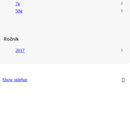
7g
1
50g
1
Ročník
2017
1
Show sidebar
2017 Bing Dao Gu Shu Huang Pian Pu‘er Zhuan Cha tmavý
čaj
Pu'er
,
Sheng
7,90
€
/50g