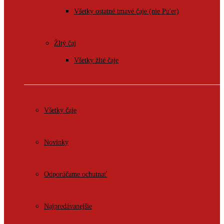
Všetky ostatné tmavé čaje (nie Pu'er)
Žltý čaj
Všetky žlté čaje
Všetky čaje
Novinky
Odporúčame ochutnať
Najpredávanejšie