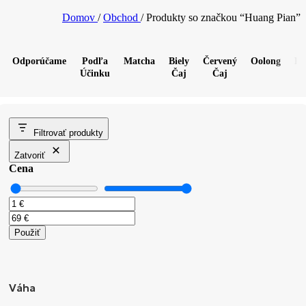
Domov
/
Obchod
/
Produkty so značkou “Huang Pian”
Odporúčame
Podľa
Matcha
Biely
Červený
Oolong
Pu
Účinku
Čaj
Čaj
Filtrovať produkty
Zatvoriť
Cena
Použiť
Váha