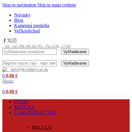
Skip to navigation
Skip to main content
Novinky
Blog
Kamenná predajňa
Veľkoobchod
Tel: +421 908 399 282 (Po - Pia 12:00 - 17:00)
Vyhľadávanie
Vyhľadávanie
info@kvalitnycaj.sk
0
0,00
€
Menu
0
0,00
€
ÚVOD
MATCHA
ČAJE PODĽA TYPU
BIELY ČAJ