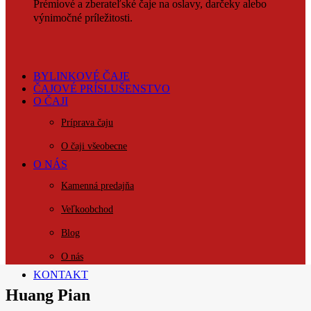
Prémiové a zberateľské čaje na oslavy, darčeky alebo
výnimočné príležitosti.
BYLINKOVÉ ČAJE
ČAJOVÉ PRÍSLUŠENSTVO
O ČAJI
Príprava čaju
O čaji všeobecne
O NÁS
Kamenná predajňa
Veľkoobchod
Blog
O nás
KONTAKT
Huang Pian