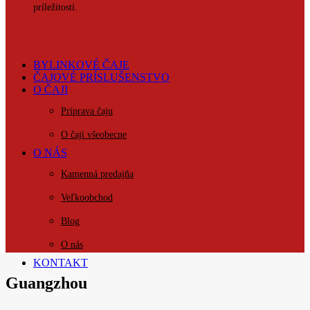
príležitosti.
BYLINKOVÉ ČAJE
ČAJOVÉ PRÍSLUŠENSTVO
O ČAJI
Príprava čaju
O čaji všeobecne
O NÁS
Kamenná predajňa
Veľkoobchod
Blog
O nás
KONTAKT
Guangzhou