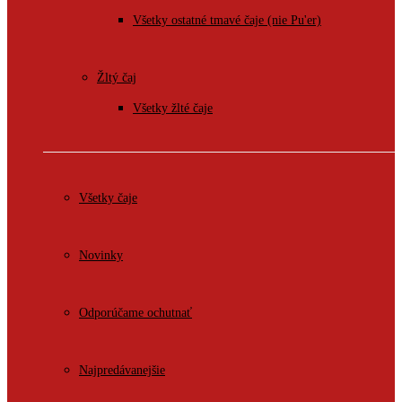
Všetky ostatné tmavé čaje (nie Pu'er)
Žltý čaj
Všetky žlté čaje
Všetky čaje
Novinky
Odporúčame ochutnať
Najpredávanejšie