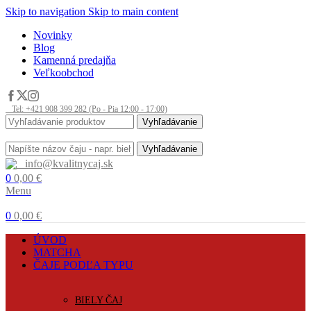
Skip to navigation
Skip to main content
Novinky
Blog
Kamenná predajňa
Veľkoobchod
Tel: +421 908 399 282 (Po - Pia 12:00 - 17:00)
Vyhľadávanie
Vyhľadávanie
info@kvalitnycaj.sk
0
0,00
€
Menu
0
0,00
€
ÚVOD
MATCHA
ČAJE PODĽA TYPU
BIELY ČAJ