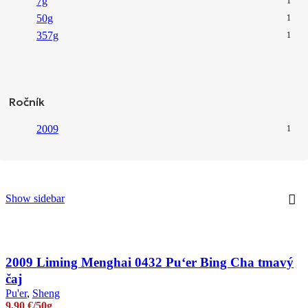
7g
1
50g
1
357g
1
Ročník
2009
1
Show sidebar
2009 Liming Menghai 0432 Pu‘er Bing Cha tmavý
čaj
Pu'er
,
Sheng
9,90
€
/50g