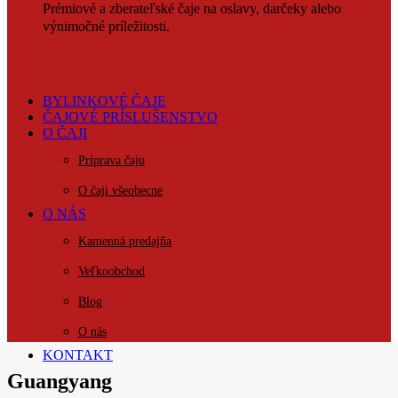
Prémiové a zberateľské čaje na oslavy, darčeky alebo
výnimočné príležitosti.
BYLINKOVÉ ČAJE
ČAJOVÉ PRÍSLUŠENSTVO
O ČAJI
Príprava čaju
O čaji všeobecne
O NÁS
Kamenná predajňa
Veľkoobchod
Blog
O nás
KONTAKT
Guangyang