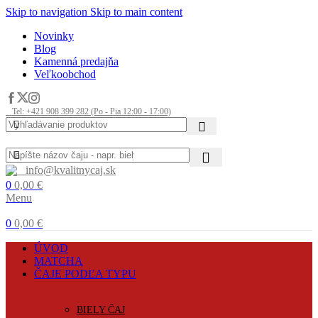
Skip to navigation
Skip to main content
Novinky
Blog
Kamenná predajňa
Veľkoobchod
Tel: +421 908 399 282 (Po - Pia 12:00 - 17:00)
info@kvalitnycaj.sk
0
0,00
€
Menu
0
0,00
€
ÚVOD
MATCHA
ČAJE PODĽA TYPU
BIELY ČAJ