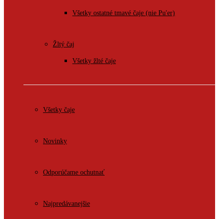
Všetky ostatné tmavé čaje (nie Pu'er)
Žltý čaj
Všetky žlté čaje
Všetky čaje
Novinky
Odporúčame ochutnať
Najpredávanejšie