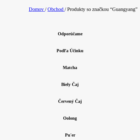
Domov
/
Obchod
/
Produkty so značkou “Guangyang”
Odporúčame
Podľa Účinku
Matcha
Biely Čaj
Červený Čaj
Oolong
Pu'er