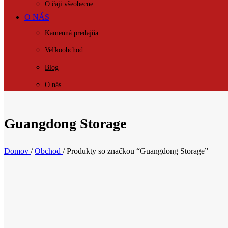
O čaji všeobecne
O NÁS
Kamenná predajňa
Veľkoobchod
Blog
O nás
KONTAKT
Guangdong Storage
Domov
/
Obchod
/
Produkty so značkou “Guangdong Storage”