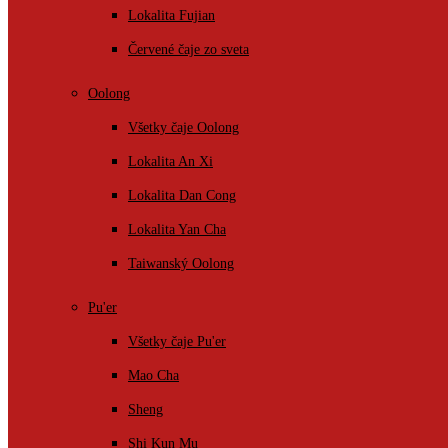
Lokalita Fujian
Červené čaje zo sveta
Oolong
Všetky čaje Oolong
Lokalita An Xi
Lokalita Dan Cong
Lokalita Yan Cha
Taiwanský Oolong
Pu'er
Všetky čaje Pu'er
Mao Cha
Sheng
Shi Kun Mu