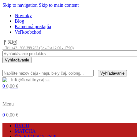
Skip to navigation
Skip to main content
Novinky
Blog
Kamenná predajňa
Veľkoobchod
Tel: +421 908 399 282 (Po - Pia 12:00 - 17:00)
Vyhľadávanie
Vyhľadávanie
info@kvalitnycaj.sk
0
0,00
€
Menu
0
0,00
€
ÚVOD
MATCHA
ČAJE PODĽA TYPU