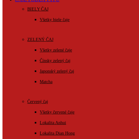
BIELY ČAJ
Všetky biele čaje
ZELENÝ ČAJ
Všetky zelené čaje
Čínsky zelený čaj
Japonský zelený čaj
Matcha
Červený čaj
Všetky červené čaje
Lokalita Anhui
Lokalita Dian Hong