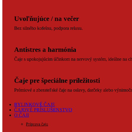
Uvoľňujúce / na večer
Bez silného kofeínu, podpora relaxu.
Antistres a harmónia
Čaje s upokojujúcim účinkom na nervový systém, ideálne na ch
Čaje pre špeciálne príležitosti
Prémiové a zberateľské čaje na oslavy, darčeky alebo výnimočné
BYLINKOVÉ ČAJE
ČAJOVÉ PRÍSLUŠENSTVO
O ČAJI
Príprava čaju