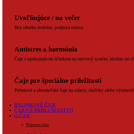
Uvoľňujúce / na večer
Bez silného kofeínu, podpora relaxu.
Antistres a harmónia
Čaje s upokojujúcim účinkom na nervový systém, ideálne na ch
Čaje pre špeciálne príležitosti
Prémiové a zberateľské čaje na oslavy, darčeky alebo výnimočné
BYLINKOVÉ ČAJE
ČAJOVÉ PRÍSLUŠENSTVO
O ČAJI
Príprava čaju