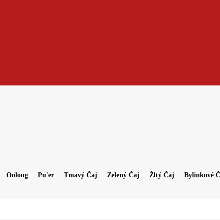
Oolong
Pu'er
Tmavý Čaj
Zelený Čaj
Žltý Čaj
Bylinkové Č