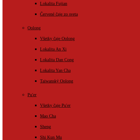
Lokalita Fujian
Červené čaje zo sveta
Oolong
Všetky čaje Oolong
Lokalita An Xi
Lokalita Dan Cong
Lokalita Yan Cha
Taiwanský Oolong
Pu'er
Všetky čaje Pu'er
Mao Cha
Sheng
Shi Kun Mu