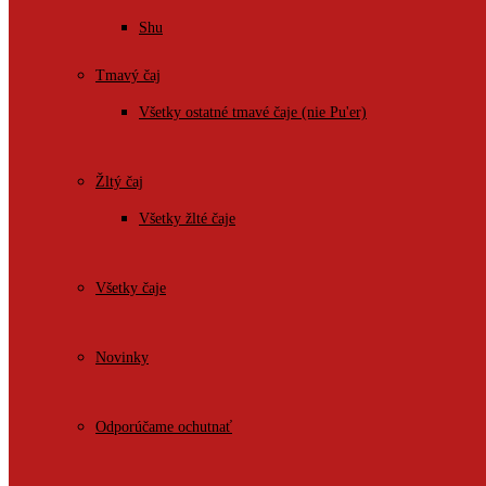
Shu
Tmavý čaj
Všetky ostatné tmavé čaje (nie Pu'er)
Žltý čaj
Všetky žlté čaje
Všetky čaje
Novinky
Odporúčame ochutnať