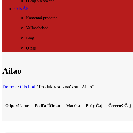
O čaji všeobecne
O NÁS
Kamenná predajňa
Veľkoobchod
Blog
O nás
KONTAKT
Ailao
Domov
/
Obchod
/
Produkty so značkou “Ailao”
Odporúčame
Podľa Účinku
Matcha
Biely Čaj
Červený Čaj