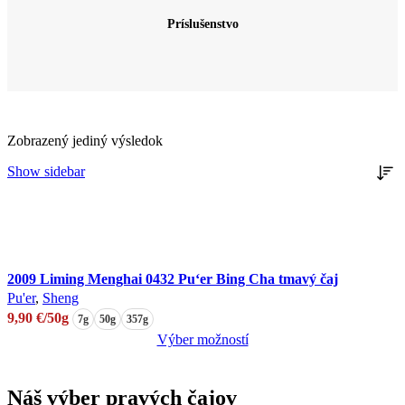
Príslušenstvo
Zobrazený jediný výsledok
Show sidebar
2009 Liming Menghai 0432 Pu‘er Bing Cha tmavý čaj
Pu'er
,
Sheng
9,90
€
/50g
7g
50g
357g
Výber možností
Tento
produkt
Náš výber pravých čajov
má