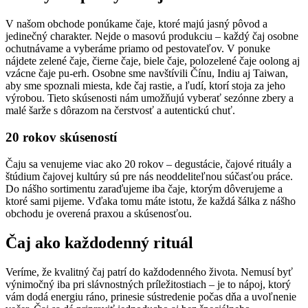
viacero
V našom obchode ponúkame čaje, ktoré majú jasný pôvod a
variantov.
jedinečný charakter. Nejde o masovú produkciu – každý čaj osobne
Možnosti
ochutnávame a vyberáme priamo od pestovateľov. V ponuke
si
nájdete zelené čaje, čierne čaje, biele čaje, polozelené čaje oolong aj
môžete
vzácne čaje pu-erh. Osobne sme navštívili Čínu, Indiu aj Taiwan,
aby sme spoznali miesta, kde čaj rastie, a ľudí, ktorí stoja za jeho
vybrať
výrobou. Tieto skúsenosti nám umožňujú vyberať sezónne zbery a
na
malé šarže s dôrazom na čerstvosť a autentickú chuť.
stránke
produktu.
20 rokov skúseností
Čaju sa venujeme viac ako 20 rokov – degustácie, čajové rituály a
štúdium čajovej kultúry sú pre nás neoddeliteľnou súčasťou práce.
Do nášho sortimentu zaraďujeme iba čaje, ktorým dôverujeme a
ktoré sami pijeme. Vďaka tomu máte istotu, že každá šálka z nášho
obchodu je overená praxou a skúsenosťou.
Čaj ako každodenný rituál
Veríme, že kvalitný čaj patrí do každodenného života. Nemusí byť
výnimočný iba pri slávnostných príležitostiach – je to nápoj, ktorý
vám dodá energiu ráno, prinesie sústredenie počas dňa a uvoľnenie