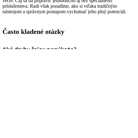
večer. Čaj sa dá pripraviť jednoducho aj bez špeciálneho
príslušenstva. Radi však poradíme, ako si vďaka tradičným
nástrojom a správnym postupom vychutnať jeho plný potenciál.
Často kladené otázky
Aké druhy čajov ponúkate?
Ponúkame zelené, čierne, biele, polozelené čaje (oolong) aj vzácne
pu-erhy a ďalšie. V sortimente nájdete aj bylinkové zmesi a čajové
príslušenstvo.
Ako rýchlo mi bude čaj doručený?
Zvyčajne by doručenie malo trvať v intervale od 2 do 5 dní. Čaj
balíme do kvalitných, nepriedušných obalov, ktoré chránia arómu aj
čerstvosť. Vašu objednávku odosielame čo najskôr, aby ste si čaj
mohli vychutnať už o pár dní.
Ako dlho čaj vydrží?
Pri správnom skladovaní (na suchom a tmavom mieste, v