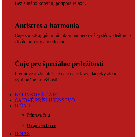
Bez silného kofeínu, podpora relaxu.
Antistres a harmónia
Čaje s upokojujúcim účinkom na nervový systém, ideálne na
chvíle pohody a meditácie.
Čaje pre špeciálne príležitosti
Prémiové a zberateľské čaje na oslavy, darčeky alebo
výnimočné príležitosti.
BYLINKOVÉ ČAJE
ČAJOVÉ PRÍSLUŠENSTVO
O ČAJI
Príprava čaju
O čaji všeobecne
O NÁS