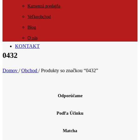
Kamenná predajňa
Veľkoobchod
Blog
O nás
KONTAKT
0432
Domov
/
Obchod
/
Produkty so značkou “0432”
Odporúčame
Podľa Účinku
Matcha