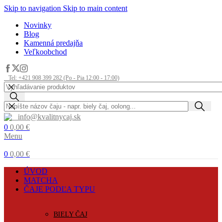
Skip to navigation
Skip to main content
Novinky
Blog
Kamenná predajňa
Veľkoobchod
Tel: +421 908 399 282 (Po - Pia 12:00 - 17:00)
info@kvalitnycaj.sk
0
0,00
€
Menu
0
0,00
€
ÚVOD
MATCHA
ČAJE PODĽA TYPU
BIELY ČAJ