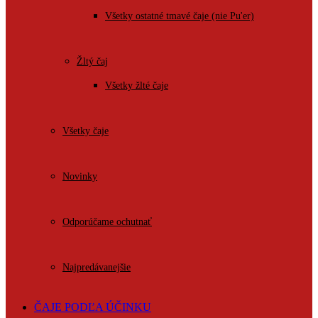
Všetky ostatné tmavé čaje (nie Pu'er)
Žltý čaj
Všetky žlté čaje
Všetky čaje
Novinky
Odporúčame ochutnať
Najpredávanejšie
ČAJE PODĽA ÚČINKU