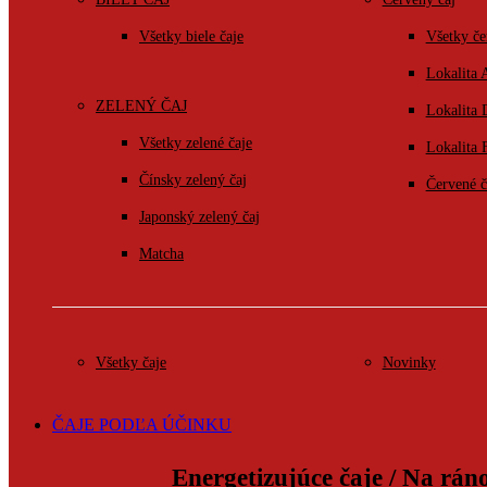
Všetky biele čaje
Všetky če
Lokalita 
ZELENÝ ČAJ
Lokalita
Všetky zelené čaje
Lokalita 
Čínsky zelený čaj
Červené č
Japonský zelený čaj
Matcha
Všetky čaje
Novinky
ČAJE PODĽA ÚČINKU
Energetizujúce čaje / Na rán