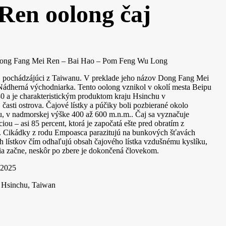
Ren oolong čaj
Dong Fang Mei Ren – Bai Hao – Pom Feng Wu Long
j pochádzájúci z Taiwanu. V preklade jeho názov Dong Fang Mei
ádherná východniarka. Tento oolong vznikol v okolí mesta Beipu
0 a je charakteristickým produktom kraju Hsinchu v
časti ostrova. Čajové lístky a púčiky boli pozbierané okolo
, v nadmorskej výške 400 až 600 m.n.m.. Čaj sa vyznačuje
ciou – asi 85 percent, ktorá je započatá ešte pred obratím z
. Cikádky z rodu Empoasca parazitujú na bunkových šťavách
h lístkov čím odhaľujú obsah čajového lístka vzdušnému kyslíku,
ia začne, neskôr po zbere je dokončená človekom.
 2025
, Hsinchu, Taiwan