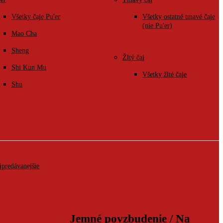
Všetky čaje Pu'er
Všetky ostatné tmavé čaje
(nie Pu'er)
Mao Cha
Sheng
Žltý čaj
Shi Kun Mu
Všetky žlté čaje
Shu
jpredávanejšie
Jemné povzbudenie / Na