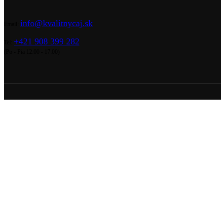
info@kvalitnycaj.sk
Email:
+421 908 399 282
Tel:
(Po - Pia 12:00 - 17:00)
© 2026 Kvalitnycaj.sk / Božský Oráč
Vyhľadávanie
Úvod
Všetky produkty
Čaje podľa typu
Matcha