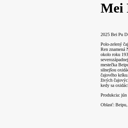
Mei 
2025 Bei Pu 
Polo-zelený ča
Ren znamená N
okolo roku 193
severozápadnej 
mestečka Beipu
silnejšou oxidá
čajového kríku
živých čajovýc
kedy sa oxidác
Produkcia: jún
Oblasť: Beipu