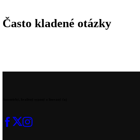
Často kladené otázky
Autentický, kvalitný sypaný a lisovaný čaj