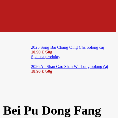
2025 Song Bai Chang Qing Cha oolong čaj
10,90
€
/50g
Späť na produkty
2026 Ali Shan Gao Shan Wu Long oolong čaj
18,90
€
/50g
 Bei Pu Dong Fang