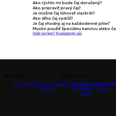
Ako rýchlo mi bude čaj doručený?
Ako pripraviť pravý čaj?
Je možné čaj lúhovať viackrát?
Ako dlho čaj vydrží?
Je čaj vhodný aj na každodenné pitie?
Musím použiť špeciálnu kanvicu alebo ča
Stále neviete? Kontaktujte nás
NAVIGÁCIA
DRUHY ČAJOV
Domov
Obchod
Čajové
Najpredávanejšie
Biely
Čajovňa
Bylinkové
Blog
Červený
O
Kont
O
novinky
čaj
Božský
čaje
čaj
nás
Oráč