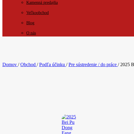
Kamenná predajňa
Veľkoobchod
Blog
O nás
KONTAKT
Domov
/
Obchod
/
Podľa účinku
/
Pre sústredenie / do práce
/
2025 B