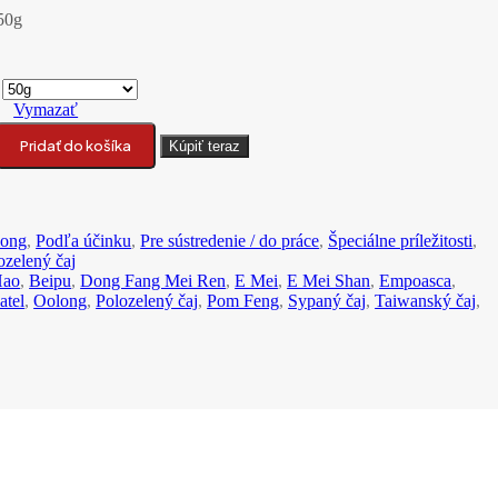
50g
Vymazať
 Bei Pu Dong Fang Mei Ren oolong čaj
Pridať do košíka
Kúpiť teraz
long
,
Podľa účinku
,
Pre sústredenie / do práce
,
Špeciálne príležitosti
,
zelený čaj
Hao
,
Beipu
,
Dong Fang Mei Ren
,
E Mei
,
E Mei Shan
,
Empoasca
,
atel
,
Oolong
,
Polozelený čaj
,
Pom Feng
,
Sypaný čaj
,
Taiwanský čaj
,