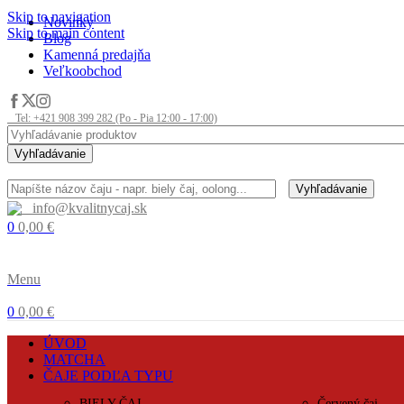
Skip to navigation
Novinky
Skip to main content
Blog
Kamenná predajňa
Veľkoobchod
Tel: +421 908 399 282 (Po - Pia 12:00 - 17:00)
Vyhľadávanie
Vyhľadávanie
info@kvalitnycaj.sk
0
0,00
€
Menu
0
0,00
€
ÚVOD
MATCHA
ČAJE PODĽA TYPU
BIELY ČAJ
Červený čaj