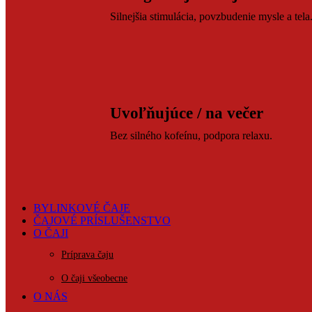
Silnejšia stimulácia, povzbudenie mysle a tela
Uvoľňujúce / na večer
Bez silného kofeínu, podpora relaxu.
BYLINKOVÉ ČAJE
ČAJOVÉ PRÍSLUŠENSTVO
O ČAJI
Príprava čaju
O čaji všeobecne
O NÁS