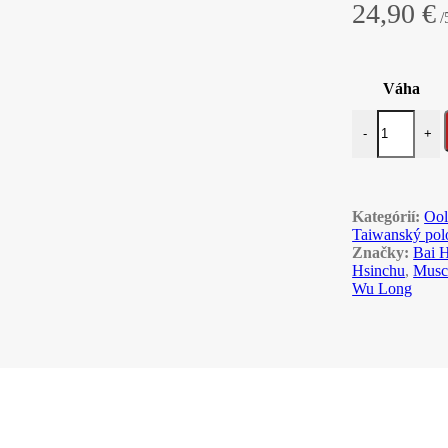
24,90
€
/
Váha
množstvo 2025
-
+
Kategórií:
Oo
Taiwanský polo
Značky:
Bai 
Hsinchu
,
Musc
Wu Long