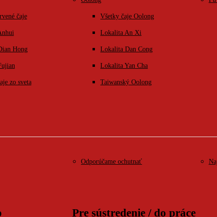
rvené čaje
Všetky čaje Oolong
Anhui
Lokalita An Xi
 Dian Hong
Lokalita Dan Cong
Fujian
Lokalita Yan Cha
aje zo sveta
Taiwanský Oolong
Odporúčame ochutnať
Na
o
Pre sústredenie / do práce