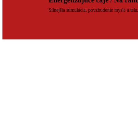
Energetizujúce čaje / Na rán
Silnejšia stimulácia, povzbudenie mysle a tela
Uvoľňujúce / na večer
Bez silného kofeínu, podpora relaxu.
BYLINKOVÉ ČAJE
ČAJOVÉ PRÍSLUŠENSTVO
O ČAJI
Príprava čaju
O čaji všeobecne
O NÁS