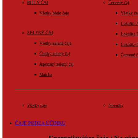
BIELY ČAJ
Červený čaj
Všetky biele čaje
Všetky če
Lokalita 
ZELENÝ ČAJ
Lokalita
Všetky zelené čaje
Lokalita 
Čínsky zelený čaj
Červené č
Japonský zelený čaj
Matcha
Všetky čaje
Novinky
ČAJE PODĽA ÚČINKU