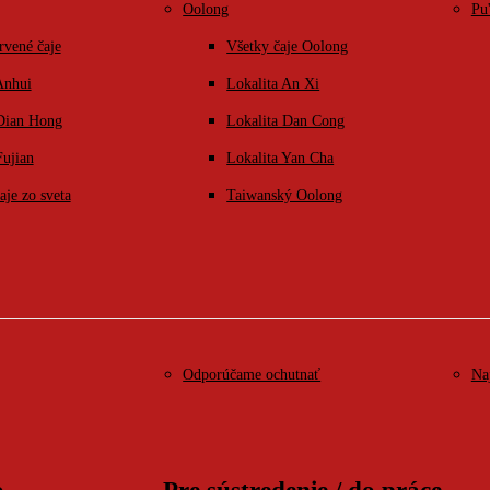
Oolong
Pu
rvené čaje
Všetky čaje Oolong
Anhui
Lokalita An Xi
 Dian Hong
Lokalita Dan Cong
Fujian
Lokalita Yan Cha
aje zo sveta
Taiwanský Oolong
Odporúčame ochutnať
Na