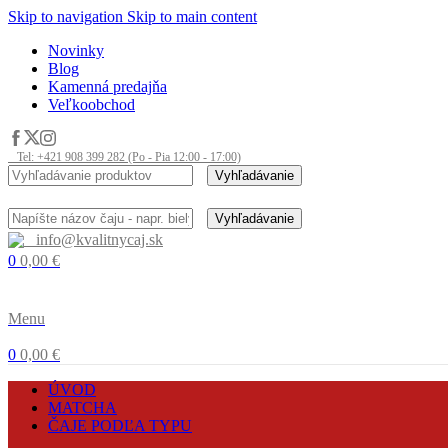
Skip to navigation
Skip to main content
Novinky
Blog
Kamenná predajňa
Veľkoobchod
Tel: +421 908 399 282 (Po - Pia 12:00 - 17:00)
Vyhľadávanie
Vyhľadávanie
info@kvalitnycaj.sk
0
0,00
€
Menu
0
0,00
€
ÚVOD
MATCHA
ČAJE PODĽA TYPU