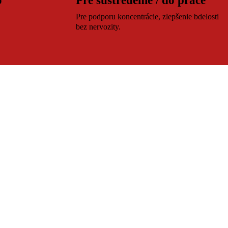
o
Pre sústredenie / do práce
.
Pre podporu koncentrácie, zlepšenie bdelosti
bez nervozity.
Antistres a harmónia
Čaje s upokojujúcim účinkom na nervový
systém, ideálne na chvíle pohody a meditácie.