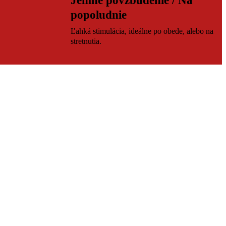
Jemné povzbudenie / Na
popoludnie
Ľahká stimulácia, ideálne po obede, alebo na
stretnutia.
Čaje pre špeciálne príležitosti
Prémiové a zberateľské čaje na oslavy, darčeky
alebo výnimočné príležitosti.