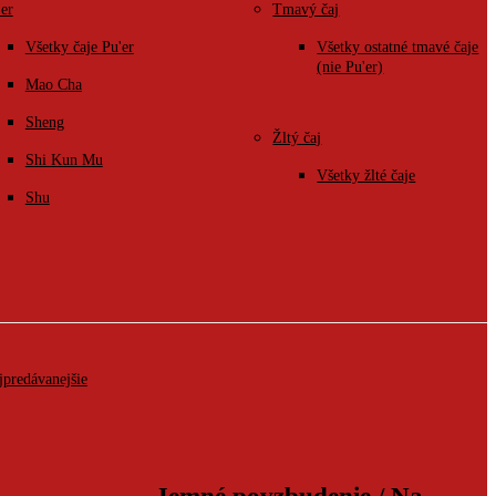
'er
Tmavý čaj
Všetky čaje Pu'er
Všetky ostatné tmavé čaje
(nie Pu'er)
Mao Cha
Sheng
Žltý čaj
Shi Kun Mu
Všetky žlté čaje
Shu
jpredávanejšie