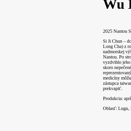
Wu L
2025 Nantou S
Si Ji Chun – d
Long Cha) z r
nadmorskej výš
Nantou. Po str
vyzdvihlo jeho
skoro nepečené
reprezentovaný
medicíny môžu 
zástupca taiwan
prekvapiť.
Produkcia: apr
Oblasť: Lugu,