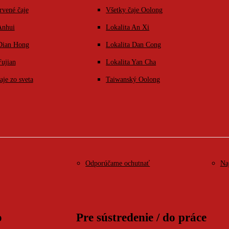
rvené čaje
Všetky čaje Oolong
Anhui
Lokalita An Xi
 Dian Hong
Lokalita Dan Cong
Fujian
Lokalita Yan Cha
aje zo sveta
Taiwanský Oolong
Odporúčame ochutnať
Na
o
Pre sústredenie / do práce