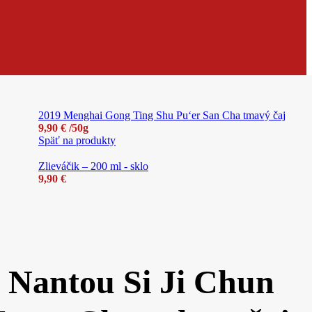
2019 Menghai Gong Ting Shu Pu‘er San Cha tmavý čaj
9,90
€
/50g
Späť na produkty
Zlieváčik – 200 ml - sklo
9,90
€
 Nantou Si Ji Chun