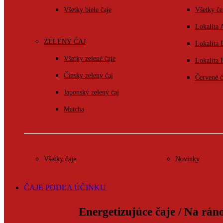
Všetky biele čaje
Všetky če
Lokalita 
ZELENÝ ČAJ
Lokalita
Všetky zelené čaje
Lokalita 
Čínsky zelený čaj
Červené č
Japonský zelený čaj
Matcha
Všetky čaje
Novinky
ČAJE PODĽA ÚČINKU
Energetizujúce čaje / Na rán