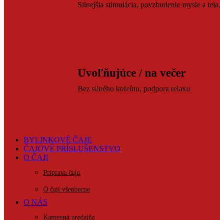
Silnejšia stimulácia, povzbudenie mysle a tela
Uvoľňujúce / na večer
Bez silného kofeínu, podpora relaxu.
BYLINKOVÉ ČAJE
ČAJOVÉ PRÍSLUŠENSTVO
O ČAJI
Príprava čaju
O čaji všeobecne
O NÁS
Kamenná predajňa