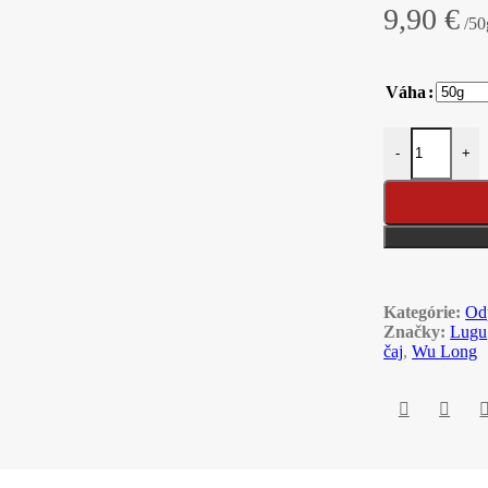
9,90
€
/50
Váha
množstvo 2025
-
+
Kategórie:
Od
Značky:
Lugu
čaj
,
Wu Long