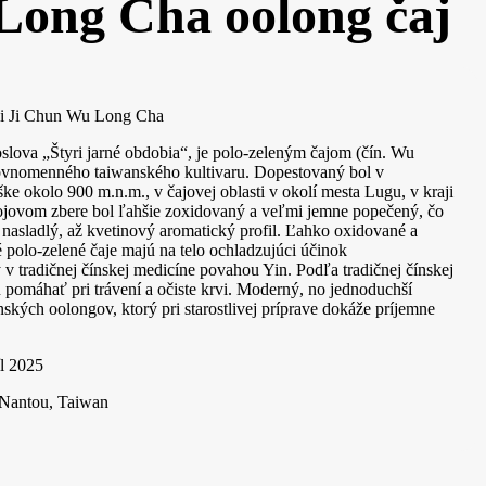
ong Cha oolong čaj
i Ji Chun Wu Long Cha
oslova „Štyri jarné obdobia“, je polo-zeleným čajom (čín. Wu
ovnomenného taiwanského kultivaru. Dopestovaný bol v
ke okolo 900 m.n.m., v čajovej oblasti v okolí mesta Lugu, v kraji
ojovom zbere bol ľahšie zoxidovaný a veľmi jemne popečený, čo
 nasladlý, až kvetinový aromatický profil. Ľahko oxidované a
 polo-zelené čaje majú na telo ochladzujúci účinok
 v tradičnej čínskej medicíne povahou Yin. Podľa tradičnej čínskej
pomáhať pri trávení a očiste krvi. Moderný, no jednoduchší
ských oolongov, ktorý pri starostlivej príprave dokáže príjemne
íl 2025
 Nantou, Taiwan