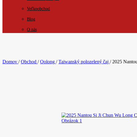
Veľkoobchod
Blog
O nás
KONTAKT
Domov
/
Obchod
/
Oolong
/
Taiwanský polozelený čaj
/
2025 Nantou