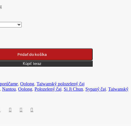
g
 Nantou Si Ji Chun Wu Long Cha oolong čaj
Pridať do košíka
Kúpiť teraz
porúčame
,
Oolong
,
Taiwanský polozelený čaj
,
Nantou
,
Oolong
,
Polozelený čaj
,
Si Ji Chun
,
Sypaný čaj
,
Taiwanský