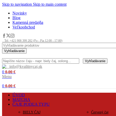
Skip to navigation
Skip to main content
Novinky
Blog
Kamenná predajňa
Veľkoobchod
Tel: +421 908 399 282 (Po - Pia 12:00 - 17:00)
Vyhľadávanie
Vyhľadávanie
info@kvalitnycaj.sk
0
0,00
€
Menu
0
0,00
€
ÚVOD
MATCHA
ČAJE PODĽA TYPU
BIELY ČAJ
Červený čaj