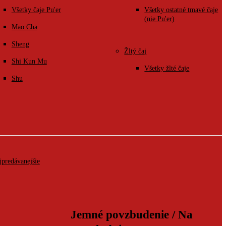
Všetky čaje Pu'er
Všetky ostatné tmavé čaje
(nie Pu'er)
Mao Cha
Sheng
Žltý čaj
Shi Kun Mu
Všetky žlté čaje
Shu
jpredávanejšie
Jemné povzbudenie / Na