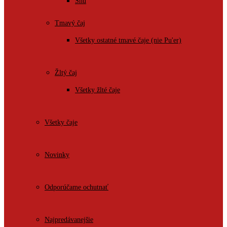
Shu
Tmavý čaj
Všetky ostatné tmavé čaje (nie Pu'er)
Žltý čaj
Všetky žlté čaje
Všetky čaje
Novinky
Odporúčame ochutnať
Najpredávanejšie