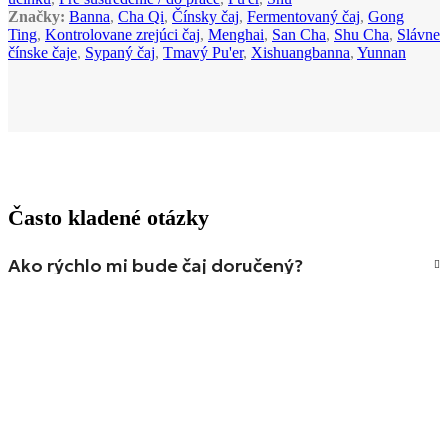
Značky:
Banna
,
Cha Qi
,
Čínsky čaj
,
Fermentovaný čaj
,
Gong
Ting
,
Kontrolovane zrejúci čaj
,
Menghai
,
San Cha
,
Shu Cha
,
Slávne
čínske čaje
,
Sypaný čaj
,
Tmavý Pu'er
,
Xishuangbanna
,
Yunnan
Často kladené otázky
Ako rýchlo mi bude čaj doručený?
Ako pripraviť pravý čaj?
Je možné čaj lúhovať viackrát?
Ako dlho čaj vydrží?
Je čaj vhodný aj na každodenné pitie?
Musím použiť špeciálnu kanvicu alebo čajník?
Stále neviete? Kontaktujte nás