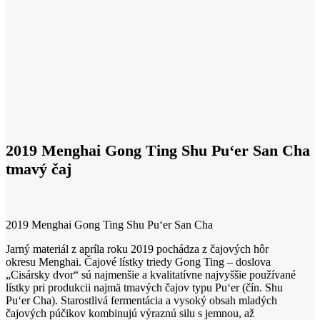
2019 Menghai Gong Ting Shu Pu‘er San Cha
tmavý čaj
2019 Menghai Gong Ting Shu Pu‘er San Cha
Jarný materiál z apríla roku 2019 pochádza z čajových hôr
okresu Menghai. Čajové lístky triedy Gong Ting – doslova
„Cisársky dvor“ sú najmenšie a kvalitatívne najvyššie používané
lístky pri produkcii najmä tmavých čajov typu Pu‘er (čín. Shu
Pu‘er Cha). Starostlivá fermentácia a vysoký obsah mladých
čajových púčikov kombinujú výraznú silu s jemnou, až