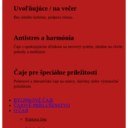
Uvoľňujúce / na večer
Bez silného kofeínu, podpora relaxu.
Antistres a harmónia
Čaje s upokojujúcim účinkom na nervový systém, ideálne na chvíle
pohody a meditácie.
Čaje pre špeciálne príležitosti
Prémiové a zberateľské čaje na oslavy, darčeky alebo výnimočné
príležitosti.
BYLINKOVÉ ČAJE
ČAJOVÉ PRÍSLUŠENSTVO
O ČAJI
Príprava čaju