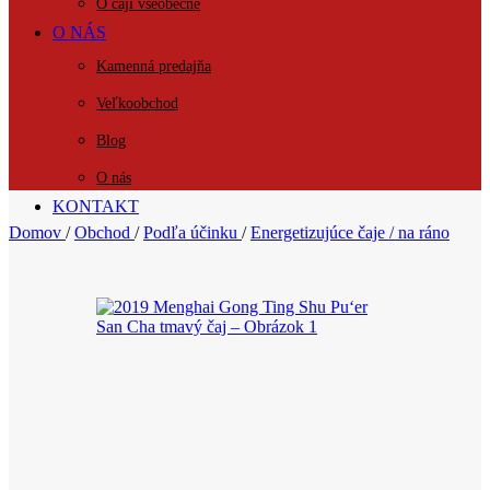
O čaji všeobecne
O NÁS
Kamenná predajňa
Veľkoobchod
Blog
O nás
KONTAKT
Domov
/
Obchod
/
Podľa účinku
/
Energetizujúce čaje / na ráno