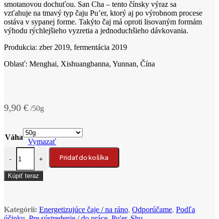
smotanovou dochuťou. San Cha – tento čínsky výraz sa
vzťahuje na tmavý typ čaju Pu’er, ktorý aj po výrobnom procese
ostáva v sypanej forme. Takýto čaj má oproti lisovaným formám
výhodu rýchlejšieho vyzretia a jednoduchšieho dávkovania.
Produkcia: zber 2019, fermentácia 2019
Oblasť: Menghai, Xishuangbanna, Yunnan, Čína
9,90
€
/50g
Váha
Vymazať
množstvo 2019 Menghai Gong Ting Shu Pu‘er San Cha tmavý čaj
Pridať do košíka
-
+
Kúpiť teraz
Kategórií:
Energetizujúce čaje / na ráno
,
Odporúčame
,
Podľa
účinku
,
Pre sústredenie / do práce
,
Pu'er
,
Shu