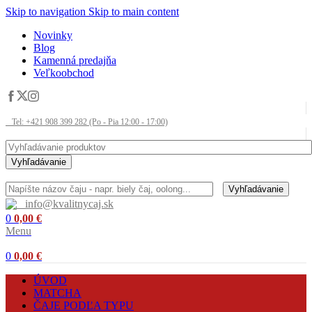
Skip to navigation
Skip to main content
Novinky
Blog
Kamenná predajňa
Veľkoobchod
Tel: +421 908 399 282 (Po - Pia 12:00 - 17:00)
Vyhľadávanie
Vyhľadávanie
info@kvalitnycaj.sk
0
0,00
€
Menu
0
0,00
€
ÚVOD
MATCHA
ČAJE PODĽA TYPU