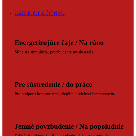
ČAJE PODĽA ÚČINKU
Energetizujúce čaje / Na ráno
Silnejšia stimulácia, povzbudenie mysle a tela.
Pre sústredenie / do práce
Pre podporu koncentrácie, zlepšenie bdelosti bez nervozity.
Jemné povzbudenie / Na popoludnie
Ľahká stimulácia, ideálne po obede, alebo na stretnutia.