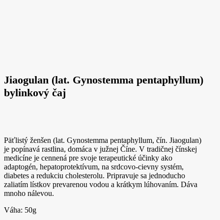
Jiaogulan (lat. Gynostemma pentaphyllum)
bylinkový čaj
Päťlistý ženšen (lat. Gynostemma pentaphyllum, čín. Jiaogulan)
je popínavá rastlina, domáca v južnej Číne. V tradičnej čínskej
medicíne je cennená pre svoje terapeutické účinky ako
adaptogén, hepatoprotektívum, na srdcovo-cievny systém,
diabetes a redukciu cholesterolu. Pripravuje sa jednoducho
zaliatím lístkov prevarenou vodou a krátkym lúhovaním. Dáva
mnoho nálevou.
Váha: 50g