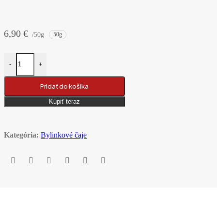
6,90
€
/50g
50g
množstvo Jiaogulan (lat. Gynostemma pentaphyllum) bylinkový čaj
-
+
Pridať do košíka
Kúpiť teraz
Kategória:
Bylinkové čaje