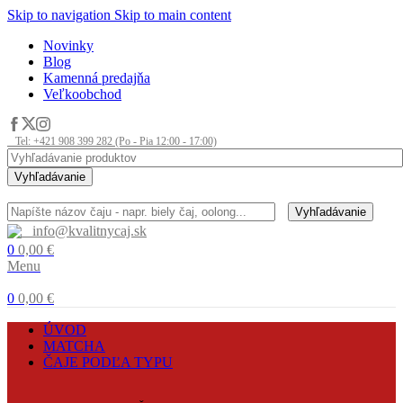
Skip to navigation
Skip to main content
Novinky
Blog
Kamenná predajňa
Veľkoobchod
Tel: +421 908 399 282 (Po - Pia 12:00 - 17:00)
Vyhľadávanie
Vyhľadávanie
info@kvalitnycaj.sk
0
0,00
€
Menu
0
0,00
€
ÚVOD
MATCHA
ČAJE PODĽA TYPU