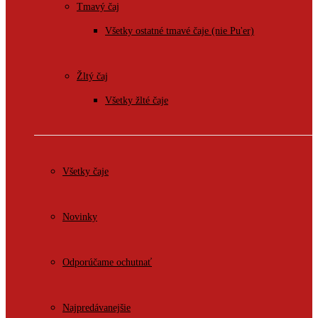
Tmavý čaj
Všetky ostatné tmavé čaje (nie Pu'er)
Žltý čaj
Všetky žlté čaje
Všetky čaje
Novinky
Odporúčame ochutnať
Najpredávanejšie