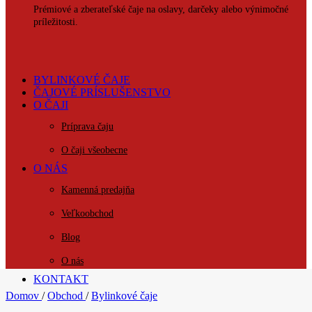
Prémiové a zberateľské čaje na oslavy, darčeky alebo výnimočné
príležitosti.
BYLINKOVÉ ČAJE
ČAJOVÉ PRÍSLUŠENSTVO
O ČAJI
Príprava čaju
O čaji všeobecne
O NÁS
Kamenná predajňa
Veľkoobchod
Blog
O nás
KONTAKT
Domov
/
Obchod
/
Bylinkové čaje