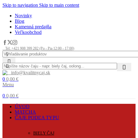
Skip to navigation
Skip to main content
Novinky
Blog
Kamenná predajňa
Veľkoobchod
Tel: +421 908 399 282 (Po - Pia 12:00 - 17:00)
info@kvalitnycaj.sk
0
0,00
€
Menu
0
0,00
€
ÚVOD
MATCHA
ČAJE PODĽA TYPU
BIELY ČAJ