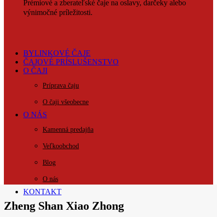
Prémiové a zberateľské čaje na oslavy, darčeky alebo
výnimočné príležitosti.
BYLINKOVÉ ČAJE
ČAJOVÉ PRÍSLUŠENSTVO
O ČAJI
Príprava čaju
O čaji všeobecne
O NÁS
Kamenná predajňa
Veľkoobchod
Blog
O nás
KONTAKT
Zheng Shan Xiao Zhong