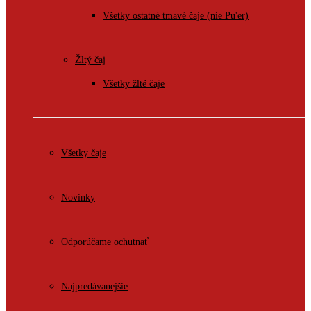
Všetky ostatné tmavé čaje (nie Pu'er)
Žltý čaj
Všetky žlté čaje
Všetky čaje
Novinky
Odporúčame ochutnať
Najpredávanejšie