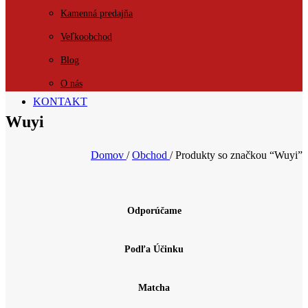
Kamenná predajňa
Veľkoobchod
Blog
O nás
KONTAKT
Wuyi
Domov
/
Obchod
/
Produkty so značkou “Wuyi”
Odporúčame
Podľa Účinku
Matcha