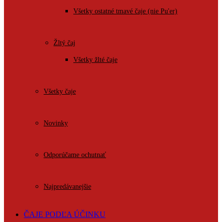
Všetky ostatné tmavé čaje (nie Pu'er)
Žltý čaj
Všetky žlté čaje
Všetky čaje
Novinky
Odporúčame ochutnať
Najpredávanejšie
ČAJE PODĽA ÚČINKU