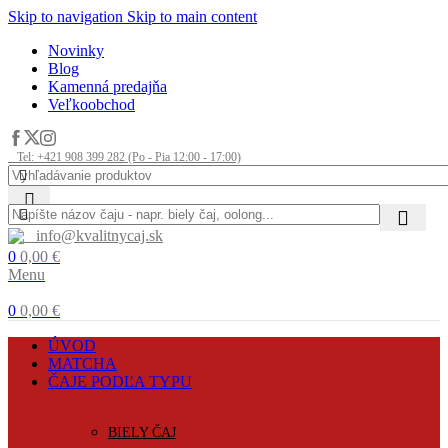
Skip to navigation
Skip to main content
Novinky
Blog
Kamenná predajňa
Veľkoobchod
Tel: +421 908 399 282 (Po - Pia 12:00 - 17:00)
info@kvalitnycaj.sk
0
0,00
€
Menu
0
0,00
€
ÚVOD
MATCHA
ČAJE PODĽA TYPU
BIELY ČAJ