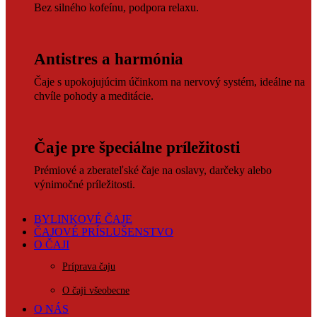
Bez silného kofeínu, podpora relaxu.
Antistres a harmónia
Čaje s upokojujúcim účinkom na nervový systém, ideálne na
chvíle pohody a meditácie.
Čaje pre špeciálne príležitosti
Prémiové a zberateľské čaje na oslavy, darčeky alebo
výnimočné príležitosti.
BYLINKOVÉ ČAJE
ČAJOVÉ PRÍSLUŠENSTVO
O ČAJI
Príprava čaju
O čaji všeobecne
O NÁS