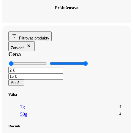
Príslušenstvo
Filtrovať produkty
Zatvoriť
Cena
Použiť
Váha
7g
4
50g
4
Ročník