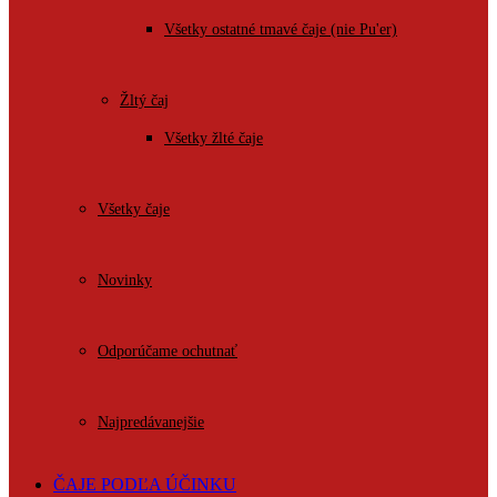
Všetky ostatné tmavé čaje (nie Pu'er)
Žltý čaj
Všetky žlté čaje
Všetky čaje
Novinky
Odporúčame ochutnať
Najpredávanejšie
ČAJE PODĽA ÚČINKU