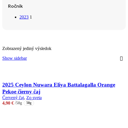
Ročník
2023
1
Zobrazený jediný výsledok
Show sidebar
2025 Ceylon Nuwara Eliya Battalagalla Orange
Pekoe čierny čaj
Červený čaj
,
Zo sveta
4,90
€
/50g
50g
Pridať do košíka