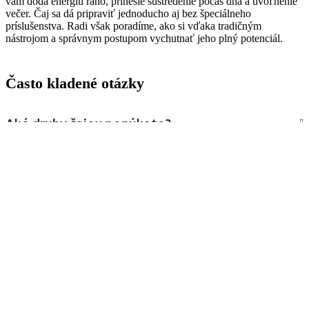
vám dodá energiu ráno, prinesie sústredenie počas dňa a uvoľnenie
večer. Čaj sa dá pripraviť jednoducho aj bez špeciálneho
príslušenstva. Radi však poradíme, ako si vďaka tradičným
nástrojom a správnym postupom vychutnať jeho plný potenciál.
Často kladené otázky
Aké druhy čajov ponúkate?
Ako rýchlo mi bude čaj doručený?
Ako dlho čaj vydrží?
Ako pripraviť pravý čaj?
Je čaj vhodný aj na každodenné pitie?
Musím použiť špeciálnu kanvicu alebo čajník?
Stále neviete? Kontaktujte nás