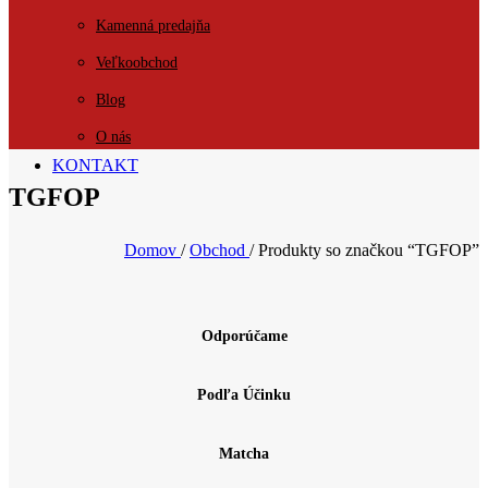
Kamenná predajňa
Veľkoobchod
Blog
O nás
KONTAKT
TGFOP
Domov
/
Obchod
/
Produkty so značkou “TGFOP”
Odporúčame
Podľa Účinku
Matcha