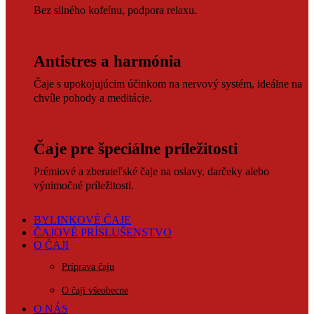
Bez silného kofeínu, podpora relaxu.
Antistres a harmónia
Čaje s upokojujúcim účinkom na nervový systém, ideálne na
chvíle pohody a meditácie.
Čaje pre špeciálne príležitosti
Prémiové a zberateľské čaje na oslavy, darčeky alebo
výnimočné príležitosti.
BYLINKOVÉ ČAJE
ČAJOVÉ PRÍSLUŠENSTVO
O ČAJI
Príprava čaju
O čaji všeobecne
O NÁS