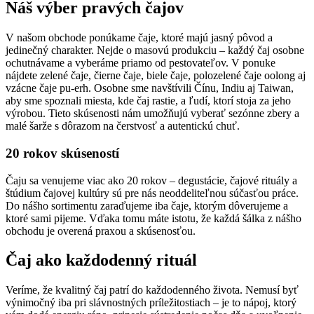
Náš výber pravých čajov
V našom obchode ponúkame čaje, ktoré majú jasný pôvod a
jedinečný charakter. Nejde o masovú produkciu – každý čaj osobne
ochutnávame a vyberáme priamo od pestovateľov. V ponuke
nájdete zelené čaje, čierne čaje, biele čaje, polozelené čaje oolong aj
vzácne čaje pu-erh. Osobne sme navštívili Čínu, Indiu aj Taiwan,
aby sme spoznali miesta, kde čaj rastie, a ľudí, ktorí stoja za jeho
výrobou. Tieto skúsenosti nám umožňujú vyberať sezónne zbery a
malé šarže s dôrazom na čerstvosť a autentickú chuť.
20 rokov skúseností
Čaju sa venujeme viac ako 20 rokov – degustácie, čajové rituály a
štúdium čajovej kultúry sú pre nás neoddeliteľnou súčasťou práce.
Do nášho sortimentu zaraďujeme iba čaje, ktorým dôverujeme a
ktoré sami pijeme. Vďaka tomu máte istotu, že každá šálka z nášho
obchodu je overená praxou a skúsenosťou.
Čaj ako každodenný rituál
Veríme, že kvalitný čaj patrí do každodenného života. Nemusí byť
výnimočný iba pri slávnostných príležitostiach – je to nápoj, ktorý