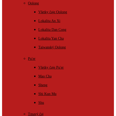
Oolong
Všetky čaje Oolong
Lokalita An Xi
Lokalita Dan Cong
Lokalita Yan Cha
Taiwanský Oolong
Pu'er
Všetky čaje Pu'er
Mao Cha
Sheng
Shi Kun Mu
Shu
Tmavý čaj