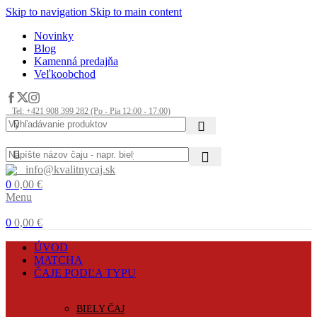
Skip to navigation
Skip to main content
Novinky
Blog
Kamenná predajňa
Veľkoobchod
Tel: +421 908 399 282 (Po - Pia 12:00 - 17:00)
info@kvalitnycaj.sk
0
0,00
€
Menu
0
0,00
€
ÚVOD
MATCHA
ČAJE PODĽA TYPU
BIELY ČAJ