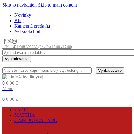
Skip to navigation
Skip to main content
Novinky
Blog
Kamenná predajňa
Veľkoobchod
Tel: +421 908 399 282 (Po - Pia 12:00 - 17:00)
Vyhľadávanie
Vyhľadávanie
info@kvalitnycaj.sk
0
0,00
€
Menu
0
0,00
€
ÚVOD
MATCHA
ČAJE PODĽA TYPU