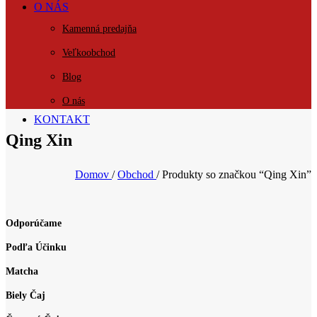
O NÁS
Kamenná predajňa
Veľkoobchod
Blog
O nás
KONTAKT
Qing Xin
Domov
/
Obchod
/
Produkty so značkou “Qing Xin”
Odporúčame
Podľa Účinku
Matcha
Biely Čaj