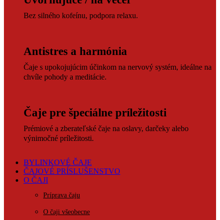
Bez silného kofeínu, podpora relaxu.
Antistres a harmónia
Čaje s upokojujúcim účinkom na nervový systém, ideálne na
chvíle pohody a meditácie.
Čaje pre špeciálne príležitosti
Prémiové a zberateľské čaje na oslavy, darčeky alebo
výnimočné príležitosti.
BYLINKOVÉ ČAJE
ČAJOVÉ PRÍSLUŠENSTVO
O ČAJI
Príprava čaju
O čaji všeobecne