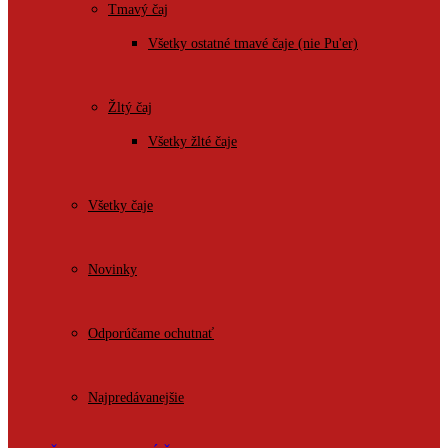
Tmavý čaj
Všetky ostatné tmavé čaje (nie Pu'er)
Žltý čaj
Všetky žlté čaje
Všetky čaje
Novinky
Odporúčame ochutnať
Najpredávanejšie