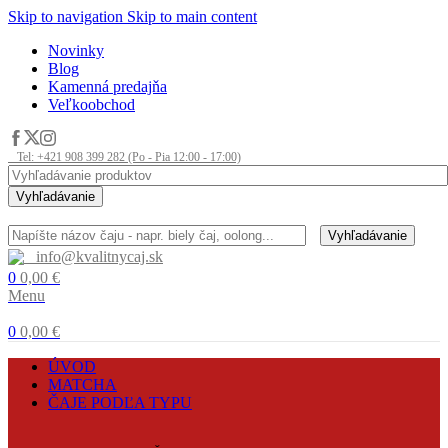
Skip to navigation
Skip to main content
Novinky
Blog
Kamenná predajňa
Veľkoobchod
Tel: +421 908 399 282 (Po - Pia 12:00 - 17:00)
Vyhľadávanie
Vyhľadávanie
info@kvalitnycaj.sk
0
0,00
€
Menu
0
0,00
€
ÚVOD
MATCHA
ČAJE PODĽA TYPU