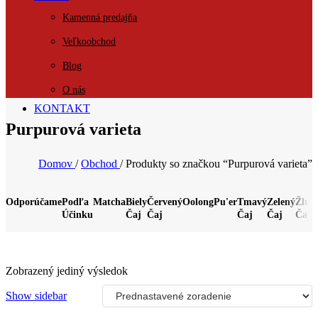
Kamenná predajňa
Veľkoobchod
Blog
O nás
KONTAKT
Purpurová varieta
Domov
/
Obchod
/
Produkty so značkou “Purpurová varieta”
Odporúčame
Podľa
Matcha
Biely
Červený
Oolong
Pu'er
Tmavý
Zelený
Žltý
B
Účinku
Čaj
Čaj
Čaj
Čaj
Čaj
Č
Zobrazený jediný výsledok
Show sidebar