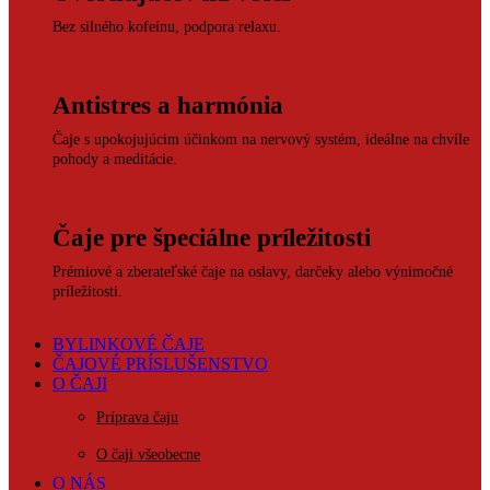
Bez silného kofeínu, podpora relaxu.
Antistres a harmónia
Čaje s upokojujúcim účinkom na nervový systém, ideálne na chvíle
pohody a meditácie.
Čaje pre špeciálne príležitosti
Prémiové a zberateľské čaje na oslavy, darčeky alebo výnimočné
príležitosti.
BYLINKOVÉ ČAJE
ČAJOVÉ PRÍSLUŠENSTVO
O ČAJI
Príprava čaju
O čaji všeobecne
O NÁS