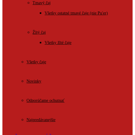
Tmavý čaj
Všetky ostatné tmavé čaje (nie Pu'er)
Žltý čaj
Všetky žlté čaje
Všetky čaje
Novinky
Odporúčame ochutnať
Najpredávanejšie