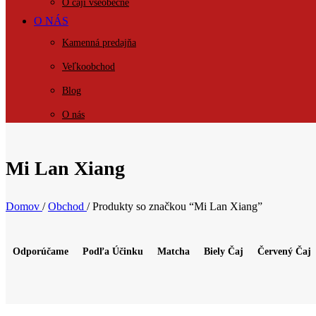
O čaji všeobecne
O NÁS
Kamenná predajňa
Veľkoobchod
Blog
O nás
KONTAKT
Mi Lan Xiang
Domov
/
Obchod
/
Produkty so značkou “Mi Lan Xiang”
Odporúčame
Podľa Účinku
Matcha
Biely Čaj
Červený Čaj