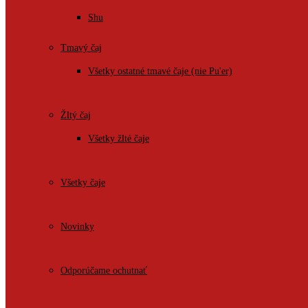
Shu
Tmavý čaj
Všetky ostatné tmavé čaje (nie Pu'er)
Žltý čaj
Všetky žlté čaje
Všetky čaje
Novinky
Odporúčame ochutnať