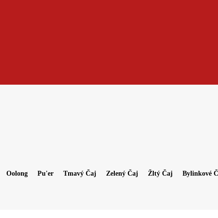
Oolong
Pu'er
Tmavý Čaj
Zelený Čaj
Žltý Čaj
Bylinkové Č