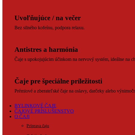
Uvoľňujúce / na večer
Bez silného kofeínu, podpora relaxu.
Antistres a harmónia
Čaje s upokojujúcim účinkom na nervový systém, ideálne na ch
Čaje pre špeciálne príležitosti
Prémiové a zberateľské čaje na oslavy, darčeky alebo výnimočné
BYLINKOVÉ ČAJE
ČAJOVÉ PRÍSLUŠENSTVO
O ČAJI
Príprava čaju