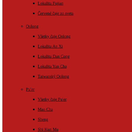
Lokalita Fujian
Červené čaje zo sveta
Oolong
Všetky čaje Oolong
Lokalita An Xi
Lokalita Dan Cong
Lokalita Yan Cha
Taiwanský Oolong
Pu'er
Všetky čaje Pu'er
Mao Cha
Sheng
Shi Kun Mu