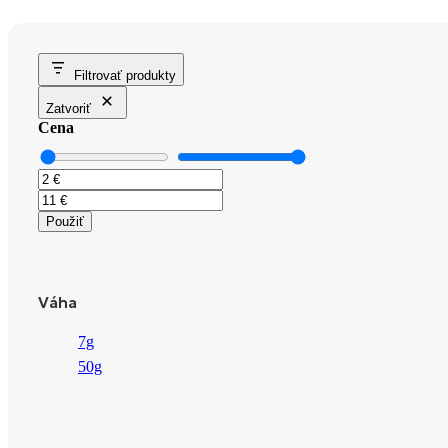
Filtrovať produkty
Zatvoriť
Cena
Použiť
Váha
7g
50g