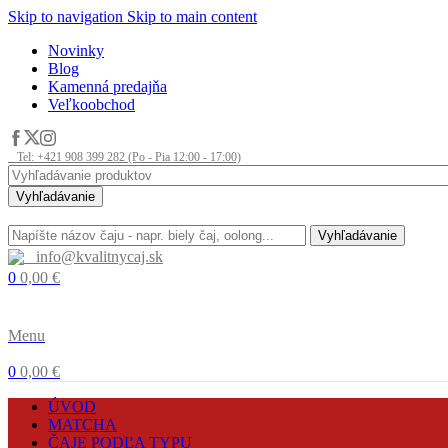
Skip to navigation
Skip to main content
Novinky
Blog
Kamenná predajňa
Veľkoobchod
Tel: +421 908 399 282 (Po - Pia 12:00 - 17:00)
Vyhľadávanie
Vyhľadávanie
info@kvalitnycaj.sk
0
0,00
€
Menu
0
0,00
€
ÚVOD
MATCHA
ČAJE PODĽA TYPU