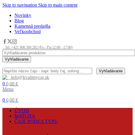
Skip to navigation
Skip to main content
Novinky
Blog
Kamenná predajňa
Veľkoobchod
Tel: +421 908 399 282 (Po - Pia 12:00 - 17:00)
Vyhľadávanie
Vyhľadávanie
info@kvalitnycaj.sk
0
0,00
€
Menu
0
0,00
€
ÚVOD
MATCHA
ČAJE PODĽA TYPU