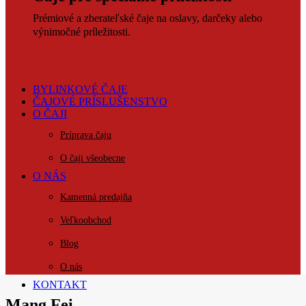
Prémiové a zberateľské čaje na oslavy, darčeky alebo
výnimočné príležitosti.
BYLINKOVÉ ČAJE
ČAJOVÉ PRÍSLUŠENSTVO
O ČAJI
Príprava čaju
O čaji všeobecne
O NÁS
Kamenná predajňa
Veľkoobchod
Blog
O nás
KONTAKT
Mang Fei