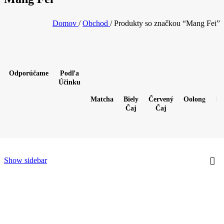
Domov
/
Obchod
/
Produkty so značkou “Mang Fei”
Odporúčame
Podľa
Účinku
Matcha
Biely
Červený
Oolong
Pu
Čaj
Čaj
Show sidebar
2017 Kunlu Pu‘er Bing Cha tmavý čaj
Podľa účinku
,
Energetizujúce čaje / na ráno
,
Pre sústredenie / do prác
11,90
€
/50g