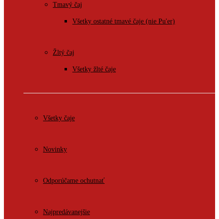
Tmavý čaj
Všetky ostatné tmavé čaje (nie Pu'er)
Žltý čaj
Všetky žlté čaje
Všetky čaje
Novinky
Odporúčame ochutnať
Najpredávanejšie