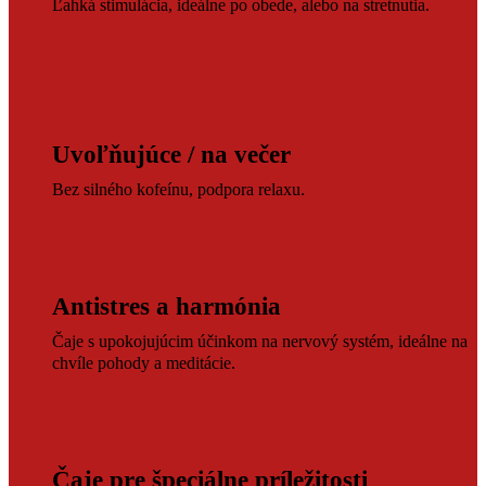
Ľahká stimulácia, ideálne po obede, alebo na stretnutia.
Uvoľňujúce / na večer
Bez silného kofeínu, podpora relaxu.
Antistres a harmónia
Čaje s upokojujúcim účinkom na nervový systém, ideálne na
chvíle pohody a meditácie.
Čaje pre špeciálne príležitosti