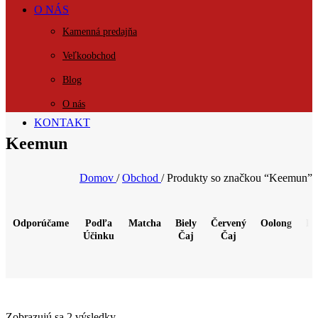
O NÁS
Kamenná predajňa
Veľkoobchod
Blog
O nás
KONTAKT
Keemun
Domov
/
Obchod
/
Produkty so značkou “Keemun”
Odporúčame
Podľa
Matcha
Biely
Červený
Oolong
Pu
Účinku
Čaj
Čaj
Zobrazujú sa 2 výsledky