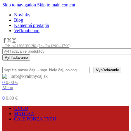
Skip to navigation
Skip to main content
Novinky
Blog
Kamenná predajňa
Veľkoobchod
Tel: +421 908 399 282 (Po - Pia 12:00 - 17:00)
Vyhľadávanie
Vyhľadávanie
info@kvalitnycaj.sk
0
0,00
€
Menu
0
0,00
€
ÚVOD
MATCHA
ČAJE PODĽA TYPU