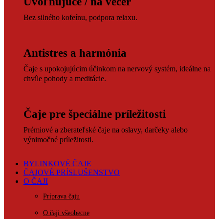
Uvoľňujúce / na večer
Bez silného kofeínu, podpora relaxu.
Antistres a harmónia
Čaje s upokojujúcim účinkom na nervový systém, ideálne na
chvíle pohody a meditácie.
Čaje pre špeciálne príležitosti
Prémiové a zberateľské čaje na oslavy, darčeky alebo
výnimočné príležitosti.
BYLINKOVÉ ČAJE
ČAJOVÉ PRÍSLUŠENSTVO
O ČAJI
Príprava čaju
O čaji všeobecne