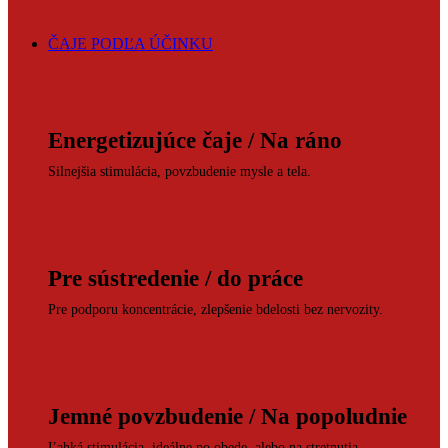
ČAJE PODĽA ÚČINKU
Energetizujúce čaje / Na ráno
Silnejšia stimulácia, povzbudenie mysle a tela.
Pre sústredenie / do práce
Pre podporu koncentrácie, zlepšenie bdelosti bez nervozity.
Jemné povzbudenie / Na popoludnie
Ľahká stimulácia, ideálne po obede, alebo na stretnutia.