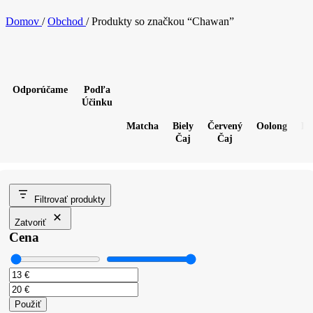
Domov
/
Obchod
/
Produkty so značkou “Chawan”
Odporúčame
Podľa
Účinku
Matcha
Biely
Červený
Oolong
Pu
Čaj
Čaj
Filtrovať produkty
Zatvoriť
Cena
Použiť