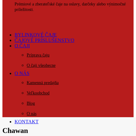
Prémiové a zberateľské čaje na oslavy, darčeky alebo výnimočné
príležitosti.
BYLINKOVÉ ČAJE
ČAJOVÉ PRÍSLUŠENSTVO
O ČAJI
Príprava čaju
O čaji všeobecne
O NÁS
Kamenná predajňa
Veľkoobchod
Blog
O nás
KONTAKT
Chawan