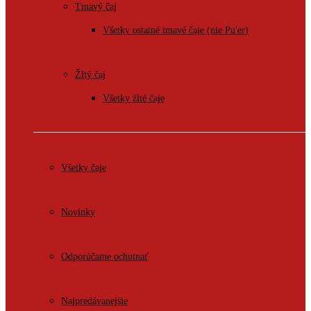
Tmavý čaj
Všetky ostatné tmavé čaje (nie Pu'er)
Žltý čaj
Všetky žlté čaje
Všetky čaje
Novinky
Odporúčame ochutnať
Najpredávanejšie