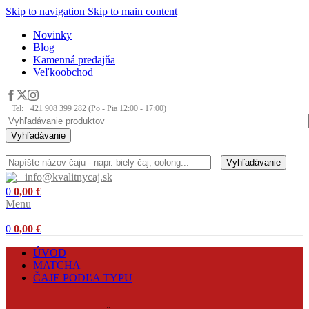
Skip to navigation
Skip to main content
Novinky
Blog
Kamenná predajňa
Veľkoobchod
Tel: +421 908 399 282 (Po - Pia 12:00 - 17:00)
Vyhľadávanie
Vyhľadávanie
info@kvalitnycaj.sk
0
0,00
€
Menu
0
0,00
€
ÚVOD
MATCHA
ČAJE PODĽA TYPU