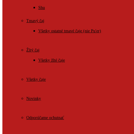
Shu
Tmavý čaj
Všetky ostatné tmavé čaje (nie Pu'er)
Žltý čaj
Všetky žlté čaje
Všetky čaje
Novinky
Odporúčame ochutnať