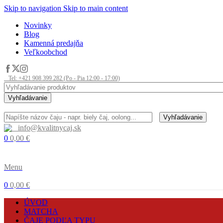
Skip to navigation
Skip to main content
Novinky
Blog
Kamenná predajňa
Veľkoobchod
Tel: +421 908 399 282 (Po - Pia 12:00 - 17:00)
Vyhľadávanie
Vyhľadávanie
info@kvalitnycaj.sk
0
0,00
€
Menu
0
0,00
€
ÚVOD
MATCHA
ČAJE PODĽA TYPU