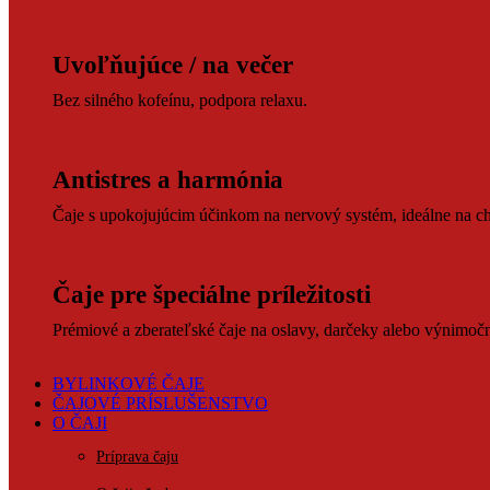
Uvoľňujúce / na večer
Bez silného kofeínu, podpora relaxu.
Antistres a harmónia
Čaje s upokojujúcim účinkom na nervový systém, ideálne na ch
Čaje pre špeciálne príležitosti
Prémiové a zberateľské čaje na oslavy, darčeky alebo výnimočné
BYLINKOVÉ ČAJE
ČAJOVÉ PRÍSLUŠENSTVO
O ČAJI
Príprava čaju