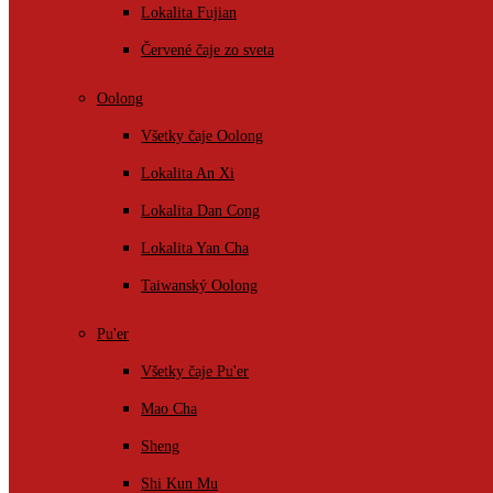
Lokalita Fujian
Červené čaje zo sveta
Oolong
Všetky čaje Oolong
Lokalita An Xi
Lokalita Dan Cong
Lokalita Yan Cha
Taiwanský Oolong
Pu'er
Všetky čaje Pu'er
Mao Cha
Sheng
Shi Kun Mu