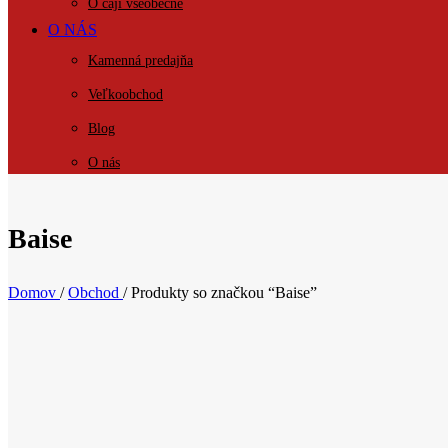
O čaji všeobecne
O NÁS
Kamenná predajňa
Veľkoobchod
Blog
O nás
KONTAKT
Baise
Domov
/
Obchod
/
Produkty so značkou “Baise”