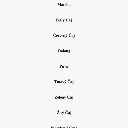
Matcha
Biely Čaj
Červený Čaj
Oolong
Pu'er
Tmavý Čaj
Zelený Čaj
Žltý Čaj