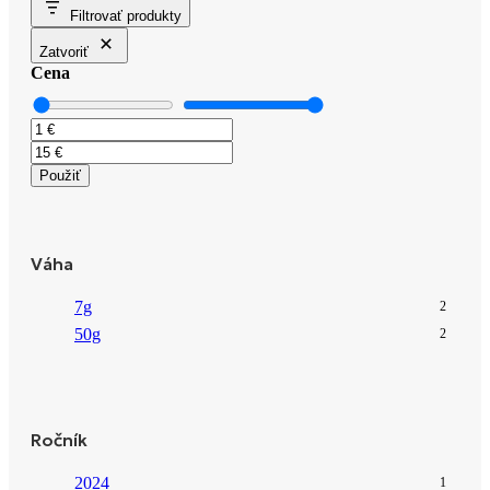
Filtrovať produkty
Zatvoriť
Cena
Použiť
Váha
7g
2
50g
2
Ročník
2024
1