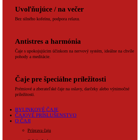
Uvoľňujúce / na večer
Bez silného kofeínu, podpora relaxu.
Antistres a harmónia
Čaje s upokojujúcim účinkom na nervový systém, ideálne na chvíle
pohody a meditácie.
Čaje pre špeciálne príležitosti
Prémiové a zberateľské čaje na oslavy, darčeky alebo výnimočné
príležitosti.
BYLINKOVÉ ČAJE
ČAJOVÉ PRÍSLUŠENSTVO
O ČAJI
Príprava čaju