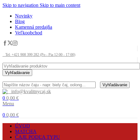
Skip to navigation
Skip to main content
Novinky
Blog
Kamenná predajňa
Veľkoobchod
Tel: +421 908 399 282 (Po - Pia 12:00 - 17:00)
Vyhľadávanie
Vyhľadávanie
info@kvalitnycaj.sk
0
0,00
€
Menu
0
0,00
€
ÚVOD
MATCHA
ČAJE PODĽA TYPU