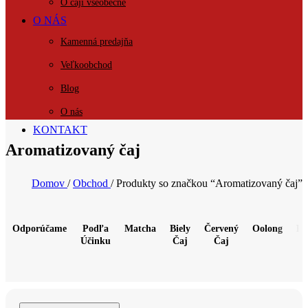
O čaji všeobecne
O NÁS
Kamenná predajňa
Veľkoobchod
Blog
O nás
KONTAKT
Aromatizovaný čaj
Domov
/
Obchod
/
Produkty so značkou “Aromatizovaný čaj”
Odporúčame
Podľa
Matcha
Biely
Červený
Oolong
Pu
Účinku
Čaj
Čaj