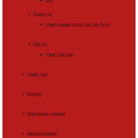
Shu
Tmavý čaj
Všetky ostatné tmavé čaje (nie Pu'er)
Žltý čaj
Všetky žlté čaje
Všetky čaje
Novinky
Odporúčame ochutnať
Najpredávanejšie