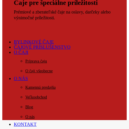
Čaje pre špeciálne príležitosti
Prémiové a zberateľské čaje na oslavy, darčeky alebo
výnimočné príležitosti.
BYLINKOVÉ ČAJE
ČAJOVÉ PRÍSLUŠENSTVO
O ČAJI
Príprava čaju
O čaji všeobecne
O NÁS
Kamenná predajňa
Veľkoobchod
Blog
O nás
KONTAKT