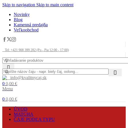
Skip to navigation
Skip to main content
Novinky
Blog
Kamenná predajňa
Veľkoobchod
Tel: +421 908 399 282 (Po - Pia 12:00 - 17:00)
info@kvalitnycaj.sk
0
0,00
€
Menu
0
0,00
€
ÚVOD
MATCHA
ČAJE PODĽA TYPU