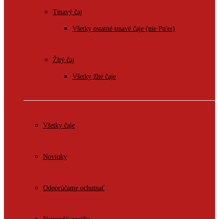
Tmavý čaj
Všetky ostatné tmavé čaje (nie Pu'er)
Žltý čaj
Všetky žlté čaje
Všetky čaje
Novinky
Odporúčame ochutnať