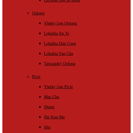
Červené čaje zo sveta
Oolong
Všetky čaje Oolong
Lokalita An Xi
Lokalita Dan Cong
Lokalita Yan Cha
Taiwanský Oolong
Pu'er
Všetky čaje Pu'er
Mao Cha
Sheng
Shi Kun Mu
Shu