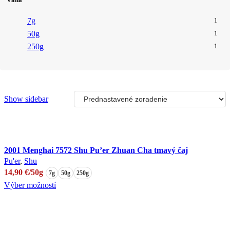
7g
1
50g
1
250g
1
Show sidebar
2001 Menghai 7572 Shu Pu’er Zhuan Cha tmavý čaj
Pu'er
,
Shu
14,90
€
/50g
7g
50g
250g
Tento
Výber možností
produkt
má
viacero
variantov.