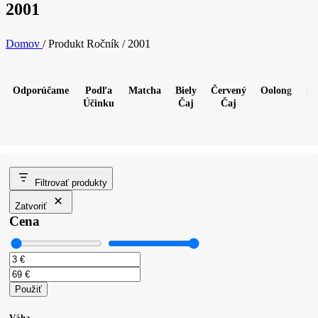
2001
Domov
/
Produkt Ročník
/
2001
Odporúčame
Podľa
Matcha
Biely
Červený
Oolong
Pu
Účinku
Čaj
Čaj
Filtrovať produkty
Zatvoriť
Cena
Použiť
Váha