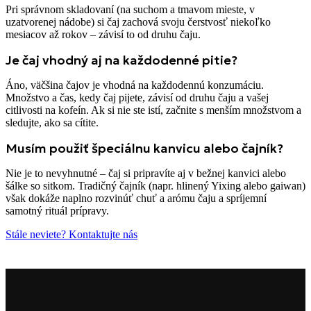
Pri správnom skladovaní (na suchom a tmavom mieste, v
uzatvorenej nádobe) si čaj zachová svoju čerstvosť niekoľko
mesiacov až rokov – závisí to od druhu čaju.
Je čaj vhodný aj na každodenné pitie?
Áno, väčšina čajov je vhodná na každodennú konzumáciu.
Množstvo a čas, kedy čaj pijete, závisí od druhu čaju a vašej
citlivosti na kofeín. Ak si nie ste istí, začnite s menším množstvom a
sledujte, ako sa cítite.
Musím použiť špeciálnu kanvicu alebo čajník?
Nie je to nevyhnutné – čaj si pripravíte aj v bežnej kanvici alebo
šálke so sitkom. Tradičný čajník (napr. hlinený Yixing alebo gaiwan)
však dokáže naplno rozvinúť chuť a arómu čaju a spríjemní
samotný rituál prípravy.
Stále neviete? Kontaktujte nás