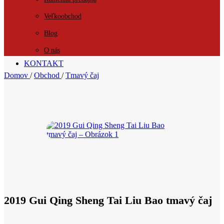
Veľkoobchod
Blog
O nás
KONTAKT
Domov
/
Obchod
/
Tmavý čaj
2019 Gui Qing Sheng Tai Liu Bao tmavý čaj