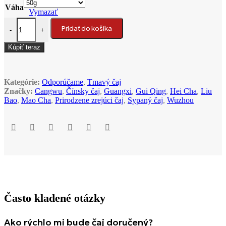
Váha
Vymazať
množstvo 2019 Gui Qing Sheng Tai Liu Bao tmavý čaj
Pridať do košíka
-
+
Kúpiť teraz
Kategórie:
Odporúčame
,
Tmavý čaj
Značky:
Cangwu
,
Čínsky čaj
,
Guangxi
,
Gui Qing
,
Hei Cha
,
Liu
Bao
,
Mao Cha
,
Prirodzene zrejúci čaj
,
Sypaný čaj
,
Wuzhou
Často kladené otázky
Ako rýchlo mi bude čaj doručený?