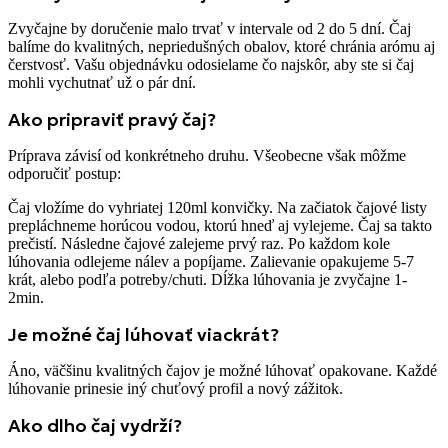
Zvyčajne by doručenie malo trvať v intervale od 2 do 5 dní. Čaj
balíme do kvalitných, nepriedušných obalov, ktoré chránia arómu aj
čerstvosť. Vašu objednávku odosielame čo najskôr, aby ste si čaj
mohli vychutnať už o pár dní.
Ako pripraviť pravý čaj?
Príprava závisí od konkrétneho druhu. Všeobecne však môžme
odporučiť postup:
Čaj vložíme do vyhriatej 120ml konvičky. Na začiatok čajové listy
prepláchneme horúcou vodou, ktorú hneď aj vylejeme. Čaj sa takto
prečistí. Následne čajové zalejeme prvý raz. Po každom kole
lúhovania odlejeme nálev a popíjame. Zalievanie opakujeme 5-7
krát, alebo podľa potreby/chuti. Dĺžka lúhovania je zvyčajne 1-
2min.
Je možné čaj lúhovať viackrát?
Áno, väčšinu kvalitných čajov je možné lúhovať opakovane. Každé
lúhovanie prinesie iný chuťový profil a nový zážitok.
Ako dlho čaj vydrží?