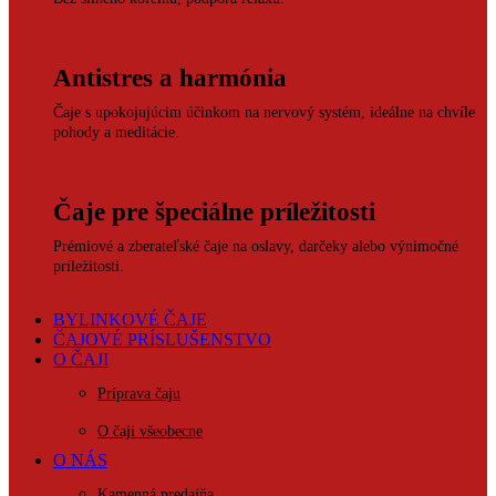
Antistres a harmónia
Čaje s upokojujúcim účinkom na nervový systém, ideálne na chvíle
pohody a meditácie.
Čaje pre špeciálne príležitosti
Prémiové a zberateľské čaje na oslavy, darčeky alebo výnimočné
príležitosti.
BYLINKOVÉ ČAJE
ČAJOVÉ PRÍSLUŠENSTVO
O ČAJI
Príprava čaju
O čaji všeobecne
O NÁS
Kamenná predajňa