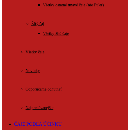
Všetky ostatné tmavé čaje (nie Pu'er)
Žltý čaj
Všetky žlté čaje
Všetky čaje
Novinky
Odporúčame ochutnať
Najpredávanejšie
ČAJE PODĽA ÚČINKU