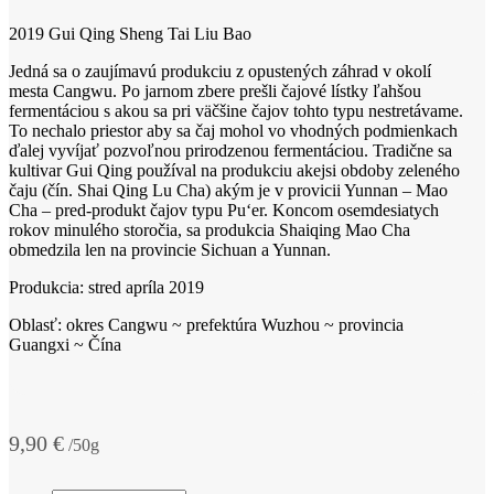
2019 Gui Qing Sheng Tai Liu Bao
Jedná sa o zaujímavú produkciu z opustených záhrad v okolí
mesta Cangwu. Po jarnom zbere prešli čajové lístky ľahšou
fermentáciou s akou sa pri väčšine čajov tohto typu nestretávame.
To nechalo priestor aby sa čaj mohol vo vhodných podmienkach
ďalej vyvíjať pozvoľnou prirodzenou fermentáciou. Tradične sa
kultivar Gui Qing používal na produkciu akejsi obdoby zeleného
čaju (čín. Shai Qing Lu Cha) akým je v provicii Yunnan – Mao
Cha – pred-produkt čajov typu Pu‘er. Koncom osemdesiatych
rokov minulého storočia, sa produkcia Shaiqing Mao Cha
obmedzila len na provincie Sichuan a Yunnan.
Produkcia: stred apríla 2019
Oblasť: okres Cangwu ~ prefektúra Wuzhou ~ provincia
Guangxi ~ Čína
9,90
€
/50g