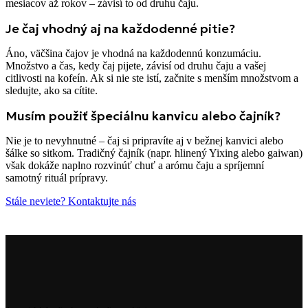
mesiacov až rokov – závisí to od druhu čaju.
Je čaj vhodný aj na každodenné pitie?
Áno, väčšina čajov je vhodná na každodennú konzumáciu.
Množstvo a čas, kedy čaj pijete, závisí od druhu čaju a vašej
citlivosti na kofeín. Ak si nie ste istí, začnite s menším množstvom a
sledujte, ako sa cítite.
Musím použiť špeciálnu kanvicu alebo čajník?
Nie je to nevyhnutné – čaj si pripravíte aj v bežnej kanvici alebo
šálke so sitkom. Tradičný čajník (napr. hlinený Yixing alebo gaiwan)
však dokáže naplno rozvinúť chuť a arómu čaju a spríjemní
samotný rituál prípravy.
Stále neviete? Kontaktujte nás