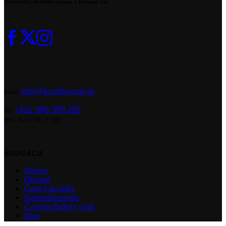
Autentický, kvalitný sypaný a lisovaný čaj
info@kvalitnycaj.sk
Email:
+421 908 399 282
Tel:
(Po - Pia 12:00 - 17:00)
NAVIGÁCIA
Domov
Obchod
Čajové novinky
Najpredávanejšie
Čajovňa Božský Oráč
Blog
O nás