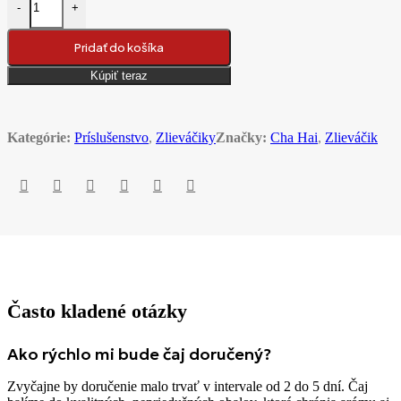
-
+
Pridať do košíka
Kúpiť teraz
Kategórie:
Príslušenstvo
,
Zlieváčiky
Značky:
Cha Hai
,
Zlieváčik
Často kladené otázky
Ako rýchlo mi bude čaj doručený?
Zvyčajne by doručenie malo trvať v intervale od 2 do 5 dní. Čaj