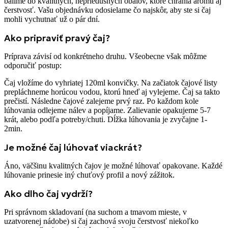
balíme do kvalitných, nepriedušných obalov, ktoré chránia arómu aj
čerstvosť. Vašu objednávku odosielame čo najskôr, aby ste si čaj
mohli vychutnať už o pár dní.
Ako pripraviť pravý čaj?
Príprava závisí od konkrétneho druhu. Všeobecne však môžme
odporučiť postup:
Čaj vložíme do vyhriatej 120ml konvičky. Na začiatok čajové listy
prepláchneme horúcou vodou, ktorú hneď aj vylejeme. Čaj sa takto
prečistí. Následne čajové zalejeme prvý raz. Po každom kole
lúhovania odlejeme nálev a popíjame. Zalievanie opakujeme 5-7
krát, alebo podľa potreby/chuti. Dĺžka lúhovania je zvyčajne 1-
2min.
Je možné čaj lúhovať viackrát?
Áno, väčšinu kvalitných čajov je možné lúhovať opakovane. Každé
lúhovanie prinesie iný chuťový profil a nový zážitok.
Ako dlho čaj vydrží?
Pri správnom skladovaní (na suchom a tmavom mieste, v
uzatvorenej nádobe) si čaj zachová svoju čerstvosť niekoľko