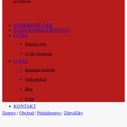
príležitosti.
BYLINKOVÉ ČAJE
ČAJOVÉ PRÍSLUŠENSTVO
O ČAJI
Príprava čaju
O čaji všeobecne
O NÁS
Kamenná predajňa
Veľkoobchod
Blog
O nás
KONTAKT
Domov
/
Obchod
/
Príslušenstvo
/
Zlieváčiky