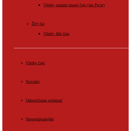
Všetky ostatné tmavé čaje (nie Pu'er)
Žltý čaj
Všetky žlté čaje
Všetky čaje
Novinky
Odporúčame ochutnať
Najpredávanejšie